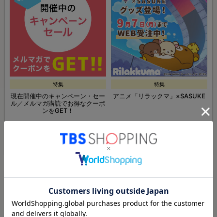
特集
特集
現在開催中のキャンペーン・セー
アニメ「リラックマ」×SASUKE
ル／メルマガ購読でお得なクーポ
ンをGET！
特集・セール一覧ページへ
ドラマ・番組グッズ＆DVDページへ
ドラマ・番組一覧へ