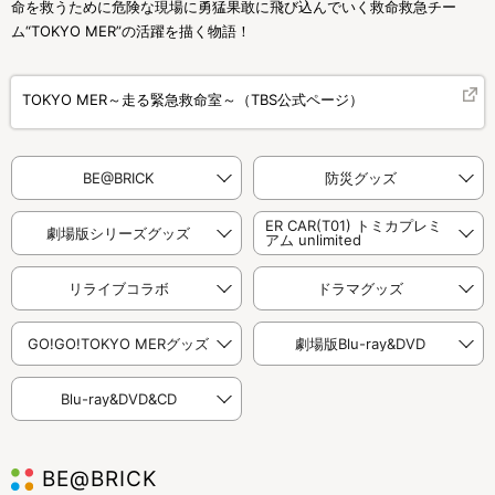
命を救うために危険な現場に勇猛果敢に飛び込んでいく救命救急チー
ム“TOKYO MER”の活躍を描く物語！
TOKYO MER～走る緊急救命室～（TBS公式ページ）
BE@BRICK
防災グッズ
ER CAR(T01) トミカプレミ
劇場版シリーズグッズ
アム unlimited
リライブコラボ
ドラマグッズ
GO!GO!TOKYO MERグッズ
劇場版Blu-ray&DVD
Blu-ray&DVD&CD
BE@BRICK