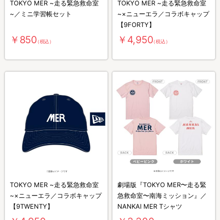
TOKYO MER ~走る緊急救命室
TOKYO MER ~走る緊急救命室
~／ミニ学習帳セット
~×ニューエラ／コラボキャップ
【9FORTY】
￥850
￥4,950
（税込）
（税込）
TOKYO MER ~走る緊急救命室
劇場版『TOKYO MER〜走る緊
~×ニューエラ／コラボキャップ
急救命室〜南海ミッション』／
【9TWENTY】
NANKAI MER Tシャツ