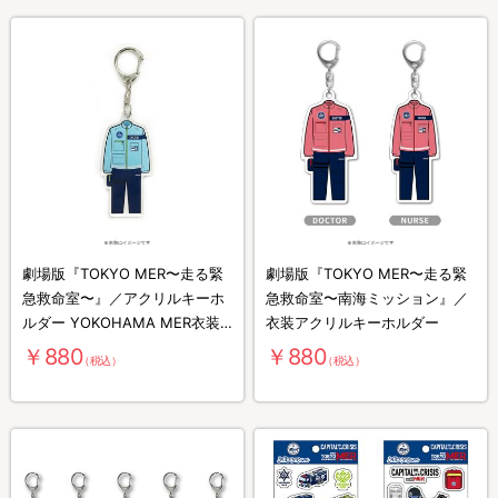
劇場版『TOKYO MER〜走る緊
劇場版『TOKYO MER〜走る緊
急救命室〜』／アクリルキーホ
急救命室〜南海ミッション』／
ルダー YOKOHAMA MER衣装
衣装アクリルキーホルダー
Ver.
￥880
￥880
（税込）
（税込）