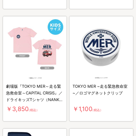
劇場版『TOKYO MER～走る緊
TOKYO MER ~走る緊急救命室
急救命室～CAPITAL CRISIS』／
~／ロゴマグネットクリップ
ドライキッズTシャツ（NANKAI
MER）
￥3,850
￥1,100
（税込）
（税込）