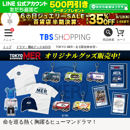
2
メニュー
商品検索
カート
トップ
ドラマ・番組グッズ＆DVD
TOKYO MER～走る緊急救命室～
命を巡る熱く胸躍るヒューマンドラマ！