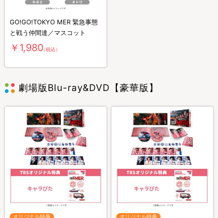
GO!GO!TOKYO MER 緊急事態
と戦う仲間達／マスコット
￥1,980
（税込）
劇場版Blu-ray&DVD【豪華版】
オリジナル特典
オリジナル特典