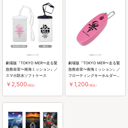
劇場版『TOKYO MER〜走る緊
劇場版『TOKYO MER〜走る緊
急救命室〜南海ミッション』／
急救命室〜南海ミッション』／
スマホ防水ソフトケース
フローティングキーホルダー
NANKAI
￥2,500
￥1,200
（税込）
（税込）