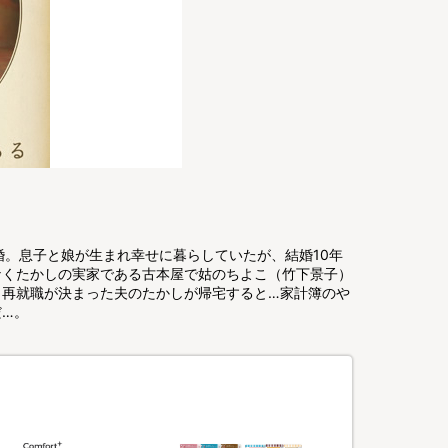
婚。息子と娘が生まれ幸せに暮らしていたが、結婚10年
なくたかしの実家である古本屋で姑のちよこ（竹下景子）
と再就職が決まった夫のたかしが帰宅すると…家計簿のや
だ…。