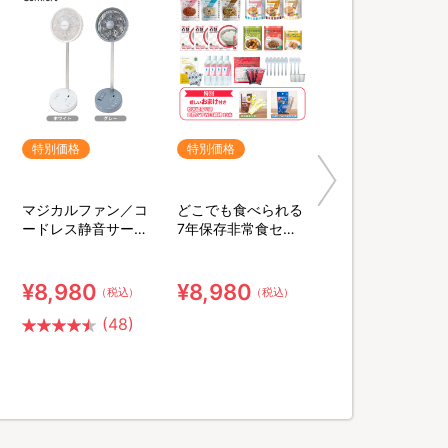
特別価格
特別価格
マジカルファン／コ
どこでも食べられる
ードレス静音サーキ
7年保存非常食セッ
ュレーター扇風機
ト 3日分／計34点セ
ット【特典】粉末緑
茶&口腔ケア用ウェ
¥8,980
¥8,980
（税込）
（税込）
ット綿棒
(48)