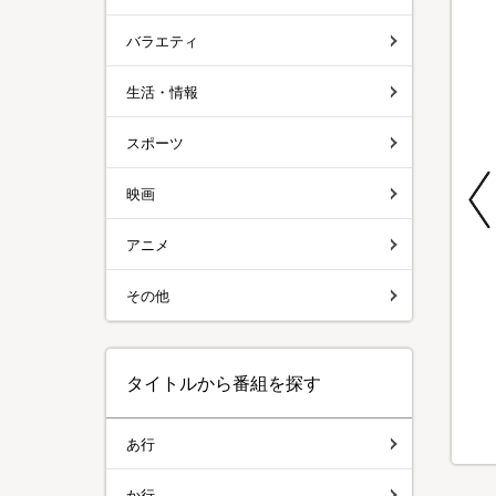
バラエティ
生活・情報
スポーツ
特別価格
特別価格
特別価格
映画
期間限定
メディサナ ストレッ
SPICY CURRY 魯珈
ReFa SKIM
アニメ
チエアマットNEO／
バターチキンカレー
SHAVER(リファスキ
ストレッチアイテム
／計20食セット
ムシェーバー) 特別
¥13,960
セット
その他
¥15,800
¥9,980
¥4,990
（税込）
（税込）
（税込）
(2)
タイトルから番組を探す
あ行
か行