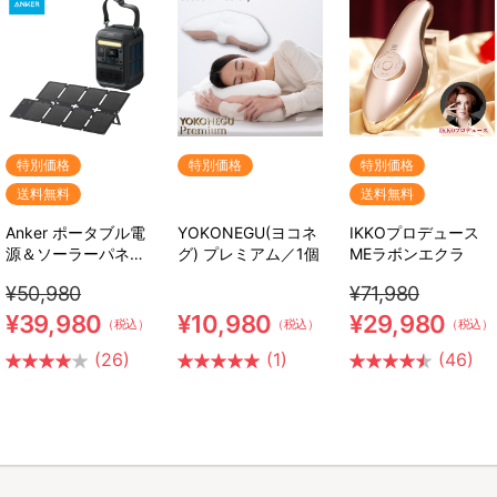
特別価格
特別価格
特別価格
送料無料
送料無料
Anker ポータブル電
YOKONEGU(ヨコネ
IKKOプロデュース
源＆ソーラーパネル
グ) プレミアム／1個
MEラボンエクラ
セット
¥50,980
¥71,980
¥39,980
¥10,980
¥29,980
（税込）
（税込）
（税込）
(26)
(1)
(46)