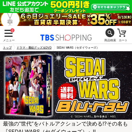
2
メニュー
商品検索
カート
トップ
ドラマ・番組グッズ＆DVD
SEDAI WARS（セダイウォーズ）
最強の“世代”をバトルアクションで決める!?その名も
『SEDAI WARS（セダイウォーズ）』!!