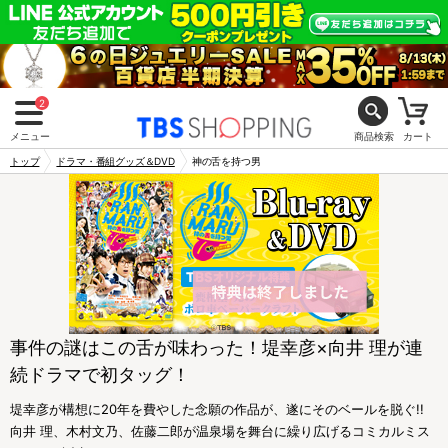
2
メニュー
商品検索
カート
トップ
ドラマ・番組グッズ＆DVD
神の舌を持つ男
事件の謎はこの舌が味わった！堤幸彦×向井 理が連
続ドラマで初タッグ！
堤幸彦が構想に20年を費やした念願の作品が、遂にそのベールを脱ぐ!!
向井 理、木村文乃、佐藤二郎が温泉場を舞台に繰り広げるコミカルミス