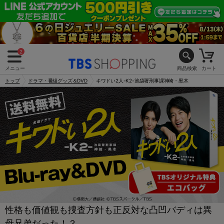
2
メニュー
商品検索
カート
トップ
ドラマ・番組グッズ＆DVD
キワドい2人-K2-池袋署刑事課神崎・黒木
性格も価値観も捜査方針も正反対な凸凹バディは異
母兄弟だった！？