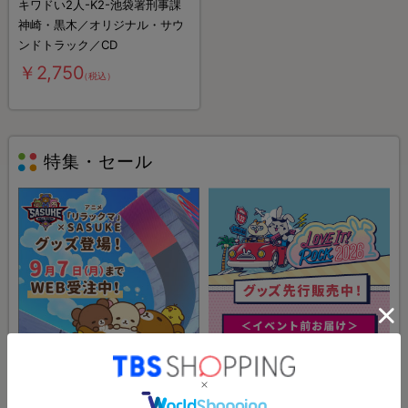
キワドい2人-K2-池袋署刑事課
神崎・黒木／オリジナル・サウ
ンドトラック／CD
￥2,750
（税込）
特集・セール
特集
特集
アニメ「リラックマ」×SASUKE
ラヴィット！ロック2026