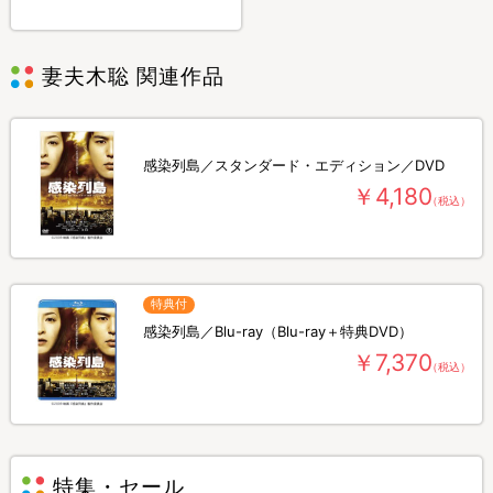
妻夫木聡 関連作品
感染列島／スタンダード・エディション／DVD
￥4,180
（税込）
特典付
感染列島／Blu-ray（Blu-ray＋特典DVD）
￥7,370
（税込）
特集・セール