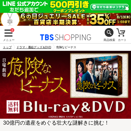
2
メニュー
商品検索
カート
トップ
ドラマ・番組グッズ＆DVD
危険なビーナス
30億円の遺産をめぐる壮大な謎解きに挑む！