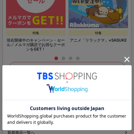
特集
特集
現在開催中のキャンペーン・セー
アニメ「リラックマ」×SASUKE
ル／メルマガ購読でお得なクーポ
ンをGET！
特集・セール一覧ページへ
ドラマ・番組グッズ＆DVDページへ
ドラマ・番組一覧へ
人気商品ランキングへ
新着商品一覧へ