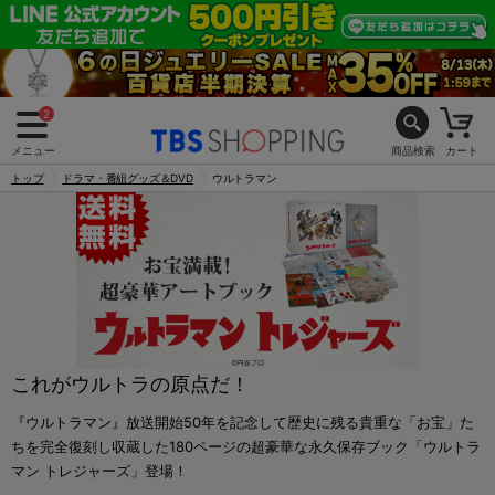
2
メニュー
商品検索
カート
トップ
ドラマ・番組グッズ＆DVD
ウルトラマン
これがウルトラの原点だ！
『ウルトラマン』放送開始50年を記念して歴史に残る貴重な「お宝」た
ちを完全復刻し収蔵した180ページの超豪華な永久保存ブック「ウルトラ
マン トレジャーズ」登場！