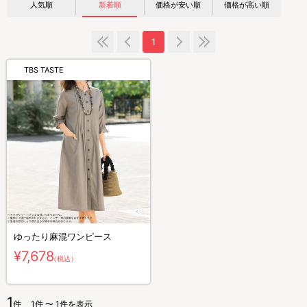
人気順
新着順
価格が安い順
価格が高い順
1
TBS TASTE
ゆったり麻混ワンピース
¥7,678
（税込）
1
件
1件 〜 1件を表示