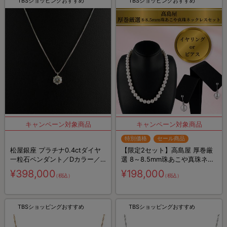
TBSショッピングおすすめ
TBSショッピングおすすめ
特別価格
セール商品
松屋銀座 プラチナ0.4ctダイヤ
【限定2セット】高島屋 厚巻厳
一粒石ペンダント／Dカラー／IF
選 8～8.5mm珠あこや真珠ネッ
クラス／3EX(トリプルエクセレ
クレスセット／8mmあこや真珠
¥398,000
¥198,000
（税込）
（税込）
ント)カット／鑑定書付き
イヤリングorピアス
TBSショッピングおすすめ
TBSショッピングおすすめ