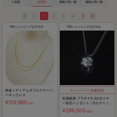
人気順
新着順
価格が安い順
価格が高い順
1
2
3
4
TBSショッピングおすすめ
TBSショッピングおすすめ
純金ミディアムダブルクローバ
ーネックレス
松屋銀座 プラチナ0.3ctダイヤ
¥129,980
一粒石ペンダント／Dカラー／IF
（税込）
クラス／3EX(トリプルエクセレ
¥298,000
（税込）
ント)カット／鑑定書付き