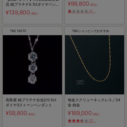
¥99,800
店 純プラチナ0.7ctダイヤペン
（税込）
ダント
¥139,800
(1)
（税込）
TBS TASTE
TBSショッピングおすすめ
高島屋 純プラチナ台合計0.5ct
地金スクリューネックレス／24
ダイヤ3ストーンペンダント
金 純金
¥59,800
¥169,000
（税込）
（税込）
(2)