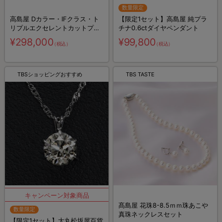
数量限定
高島屋 Dカラー・IFクラス・ト
【限定1セット】高島屋 純プラ
リプルエクセレントカットプラ
チナ0.6ctダイヤペンダント
チナ0.3ctダイヤペンダント／
¥298,000
¥99,800
（税込）
（税込）
GIA鑑定書付き
TBSショッピングおすすめ
TBS TASTE
髙島屋 花珠8-8.5ｍｍ珠あこや
数量限定
真珠ネックレスセット
【限定1セット】大丸松坂屋百貨