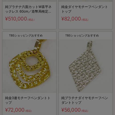
純プラチナ六面カットW喜平ネ
純金ダイヤモチーフペンダント
ックレス 60cm／造幣局検定マ
トップ
ーク入り
¥510,000
¥82,000
（税込）
（税込）
TBSショッピングおすすめ
TBSショッピングおすすめ
純金3連モチーフペンダントト
純プラチナダイヤモチーフペン
ップ
ダントトップ
¥72,000
¥56,000
（税込）
（税込）