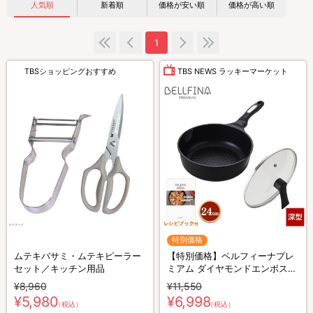
人気順
新着順
価格が安い順
価格が高い順
1
TBSショッピングおすすめ
TBS NEWS ラッキーマーケット
特別価格
ムテキバサミ・ムテキピーラー
【特別価格】ベルフィーナプレ
セット／キッチン用品
ミアム ダイヤモンドエンボスパ
ン プラス 蓋付24cm深型／フラ
¥8,960
¥11,550
イパン
¥5,980
¥6,998
（税込）
（税込）