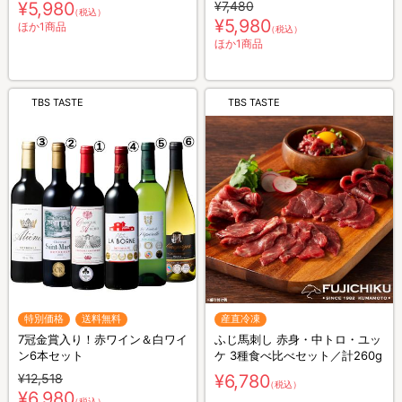
¥5,980
¥7,480
（税込）
¥5,980
ほか1商品
（税込）
ほか1商品
TBS TASTE
TBS TASTE
特別価格
送料無料
産直冷凍
7冠金賞入り！赤ワイン＆白ワイ
ふじ馬刺し 赤身・中トロ・ユッ
ン6本セット
ケ 3種食べ比べセット／計260g
¥12,518
¥6,780
（税込）
¥6,980
（税込）