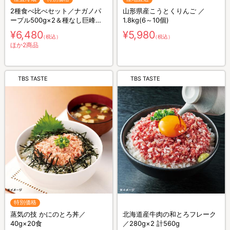
2種食べ比べセット／ナガノパ
山形県産こうとくりんご ／
ープル500g×2＆種なし巨峰
1.8kg(6～10個)
400g×2 計4房 計1.8kg
¥6,480
¥5,980
（税込）
（税込）
ほか2商品
TBS TASTE
TBS TASTE
特別価格
蒸気の技 かにのとろ丼／
北海道産牛肉の和とろフレーク
40g×20食
／280g×2 計560g