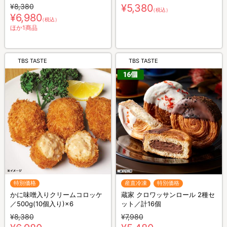
¥8,380
¥5,380
（税込）
¥6,980
（税込）
ほか1商品
TBS TASTE
TBS TASTE
特別価格
産直冷凍
特別価格
かに味噌入りクリームコロッケ
蔵家 クロワッサンロール 2種セ
／500g(10個入り)×6
ット／計16個
¥8,380
¥7,980