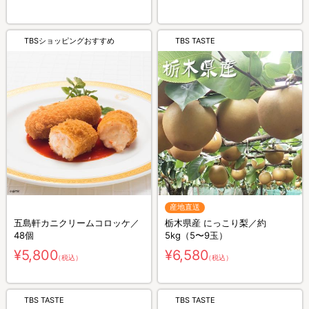
TBSショッピングおすすめ
TBS TASTE
産地直送
五島軒カニクリームコロッケ／
栃木県産 にっこり梨／約
48個
5kg（5〜9玉）
¥5,800
¥6,580
（税込）
（税込）
TBS TASTE
TBS TASTE