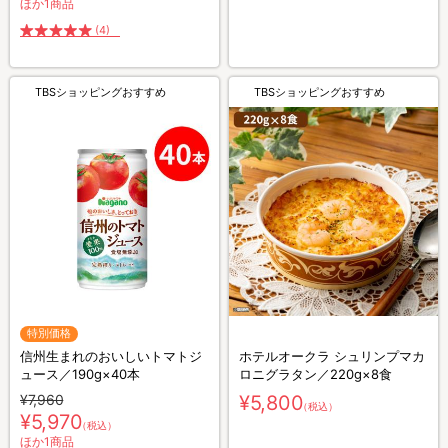
ほか1商品
(4)
TBSショッピングおすすめ
TBSショッピングおすすめ
特別価格
信州生まれのおいしいトマトジ
ホテルオークラ シュリンプマカ
ュース／190g×40本
ロニグラタン／220g×8食
¥7,960
¥5,800
（税込）
¥5,970
（税込）
ほか1商品