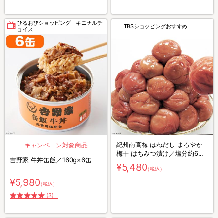
ひるおびショッピング キニナルチ
TBSショッピングおすすめ
ョイス
紀州南高梅 はねだし まろやか
梅干 はちみつ漬け／塩分約6%
吉野家 牛丼缶飯／160g×6缶
／600g×2 計1.2kg
¥5,480
（税込）
¥5,980
（税込）
(3)