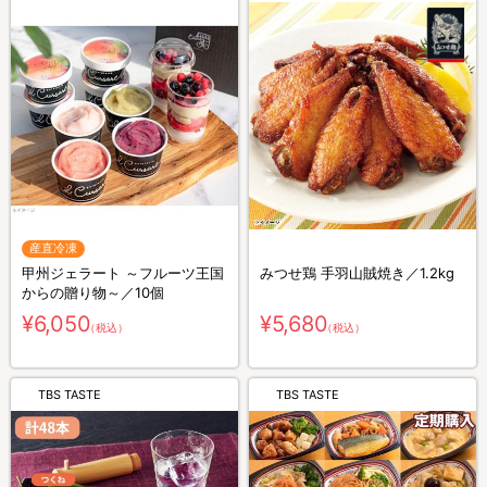
産直冷凍
甲州ジェラート ～フルーツ王国
みつせ鶏 手羽山賊焼き／1.2kg
からの贈り物～／10個
¥6,050
¥5,680
（税込）
（税込）
TBS TASTE
TBS TASTE