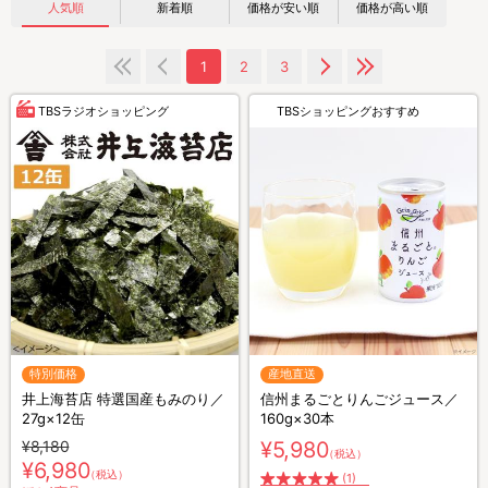
人気順
新着順
価格が安い順
価格が高い順
1
2
3
TBSラジオショッピング
TBSショッピングおすすめ
特別価格
産地直送
井上海苔店 特選国産もみのり／
信州まるごとりんごジュース／
27g×12缶
160g×30本
¥8,180
¥5,980
（税込）
¥6,980
（税込）
(1)