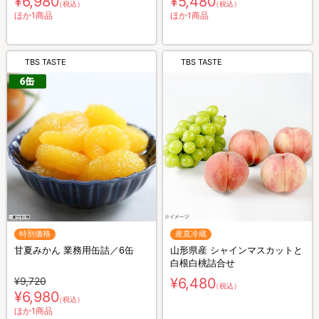
¥6,980
¥5,480
（税込）
（税込）
ほか1商品
ほか1商品
TBS TASTE
TBS TASTE
特別価格
産直冷蔵
甘夏みかん 業務用缶詰／6缶
山形県産 シャインマスカットと
白根白桃詰合せ
¥9,720
¥6,480
（税込）
¥6,980
（税込）
ほか1商品