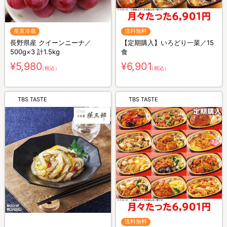
産直冷蔵
送料無料
長野県産 クイーンニーナ／
【定期購入】いろどり一菜／15
500g×3 計1.5kg
食
¥5,980
¥6,901
（税込）
（税込）
TBS TASTE
TBS TASTE
送料無料