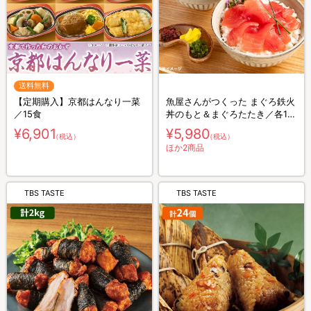
送料無料
【定期購入】京都はんなり一菜
魚屋さんがつくった まぐろ鉄火
／15食
丼のもと＆まぐろたたき／各10
食×2 計20食
¥6,901
¥5,980
（税込）
（税込）
ほか2商品
TBS TASTE
TBS TASTE