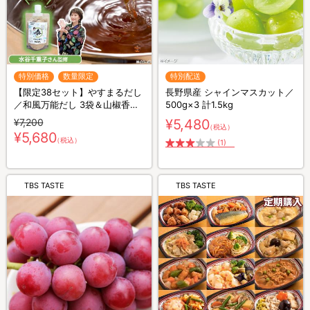
特別価格
数量限定
特別配送
【限定38セット】やすまるだし
長野県産 シャインマスカット／
／和風万能だし 3袋＆山椒香る
500g×3 計1.5kg
和風万能だし 3袋 計6袋セット
¥7,200
¥5,480
（税込）
【特別セット】ふりかける山椒
¥5,680
（税込）
香る和風万能だし 100g／水谷
(1)
千重子さん監修
TBS TASTE
TBS TASTE