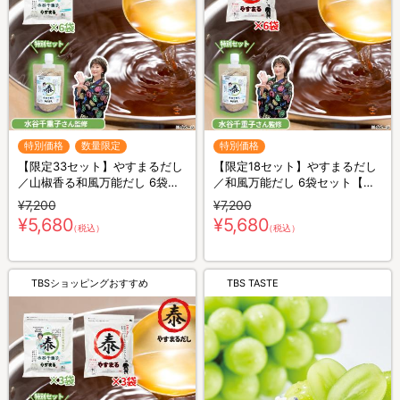
特別価格
数量限定
特別価格
【限定33セット】やすまるだし
【限定18セット】やすまるだし
／山椒香る和風万能だし 6袋セ
／和風万能だし 6袋セット【特
ット【特別セット】ふりかける
別セット】ふりかける山椒香る
¥7,200
¥7,200
山椒香る和風万能だし 100g／
和風万能だし 100g／水谷千重
¥5,680
¥5,680
（税込）
（税込）
水谷千重子さん監修
子さん監修
TBSショッピングおすすめ
TBS TASTE