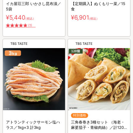
イカ屋荘三郎 いかさし昆布漬／
【定期購入】ぬくもり一菜／15
5袋
食
¥5,440
¥6,901
（税込）
（税込）
(1)
TBS TASTE
TBS TASTE
特別価格
アトランティックサーモン塩ハ
三角春巻き3種セット （海老・
ラス／1kg×3 計3kg
麻婆茄子・青椒肉絲）／計120
個