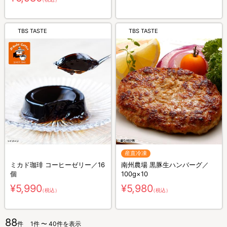
TBS TASTE
TBS TASTE
産直冷凍
ミカド珈琲 コーヒーゼリー／16
南州農場 黒豚生ハンバーグ／
個
100g×10
¥5,990
¥5,980
（税込）
（税込）
88
件
1件 〜 40件を表示