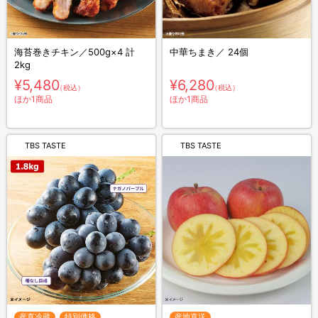
海苔巻きチキン／500g×4 計
中華ちまき／ 24個
2kg
¥5,480
¥6,280
（税込）
（税込）
ほか1商品
ほか1商品
TBS TASTE
TBS TASTE
産直冷蔵
特別価格
産地直送