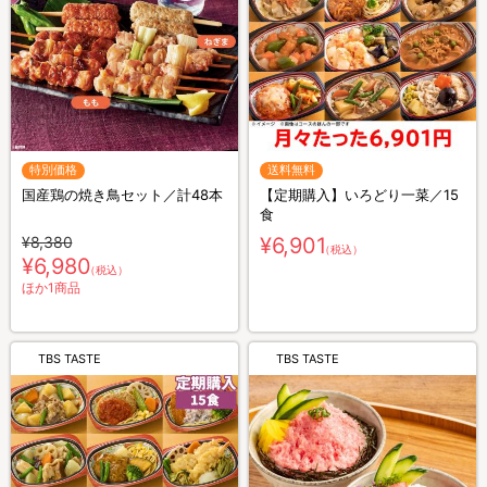
特別価格
送料無料
国産鶏の焼き鳥セット／計48本
【定期購入】いろどり一菜／15
食
¥8,380
¥6,901
（税込）
¥6,980
（税込）
ほか1商品
TBS TASTE
TBS TASTE