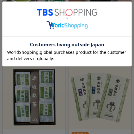
＜煎茶仕立て＞赤坂・土橋園
土橋園 利休／100g×3袋
匠がつくる一煎入魂 掛川深蒸
し茶／600g
¥5,119
¥4,298
（税込）
（税込）
(2)
TBSショッピングおすすめ
TBSショッピングおすすめ