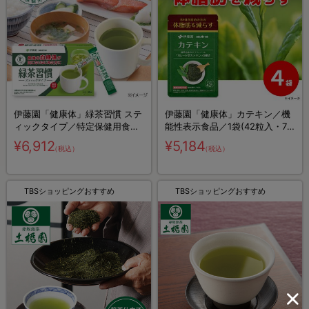
伊藤園「健康体」緑茶習慣 ステ
伊藤園「健康体」カテキン／機
ィックタイプ／特定保健用食品
能性表示食品／1袋(42粒入・7
／6.8g×60本／食後の血糖値が
日分)×4／28日分／BMIが高め
¥6,912
¥5,184
（税込）
（税込）
気になりはじめた方に
の方の体脂肪を減らす
TBSショッピングおすすめ
TBSショッピングおすすめ