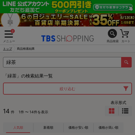
2
メニュー
商品検索
カート
トップ
商品検索結果
「緑茶」の検索結果一覧
絞り込む
表示形式
14
件
1件 〜 14件を表示
人気順
新着順
価格が安い順
価格が高い順