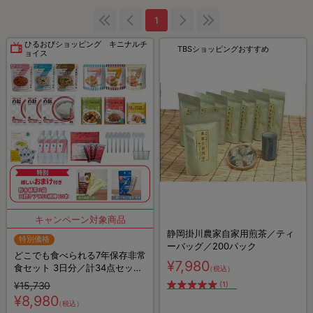
1
ひるおびショッピング キニナルチ
TBSショッピングおすすめ
ョイス
静岡掛川農家自家用煎茶／ティ
特別価格
ーバッグ／200パック
どこでも食べられる7年保存非常
¥7,980
食セット 3日分／計34点セット
（税込）
【特典】粉末緑茶&口腔ケア用
¥15,730
(1)
ウェット綿棒
¥8,980
（税込）