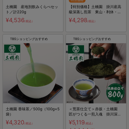
特別価格
土橋園 産地別飲みくらべセッ
【特別価格】土橋園 掛川産高
ト／計220g
級深蒸し煎茶 東山・利休・呉
竹 味くらべ／各100g×1袋 計
¥4,536
¥4,298
（税込）
（税込）
300g
TBSショッピングおすすめ
TBSショッピングおすすめ
土橋園 香味茶／500g（100g×5
＜荒茶仕立て＞赤坂・土橋園
袋）
匠がつくる一煎入魂 掛川深蒸
し茶／800g
¥4,320
¥5,119
（税込）
（税込）