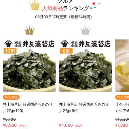
グルメ
人気商品
ランキング
08月09日17時更新《最新24時間》
1
2
特別価格
特別価
井上海苔店 特選国産もみのり
井上海苔店 特選国産もみのり
【今 
／27g×12缶
／27g×6缶
カシア
シア蜂蜜
¥8,180
¥16,20
ト付き
¥6,980
¥4,090
¥7,280
（税込）
（税込）