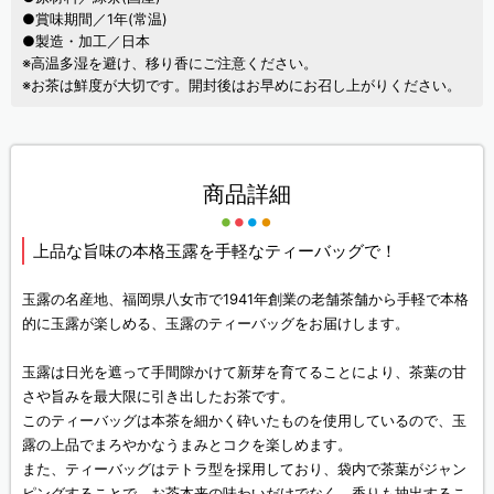
●賞味期間／1年(常温)
●製造・加工／日本
※高温多湿を避け、移り香にご注意ください。
※お茶は鮮度が大切です。開封後はお早めにお召し上がりください。
商品詳細
上品な旨味の本格玉露を手軽なティーバッグで！
玉露の名産地、福岡県八女市で1941年創業の老舗茶舗から手軽で本格
的に玉露が楽しめる、玉露のティーバッグをお届けします。
玉露は日光を遮って手間隙かけて新芽を育てることにより、茶葉の甘
さや旨みを最大限に引き出したお茶です。
このティーバッグは本茶を細かく砕いたものを使用しているので、玉
露の上品でまろやかなうまみとコクを楽しめます。
また、ティーバッグはテトラ型を採用しており、袋内で茶葉がジャン
ピングすることで、お茶本来の味わいだけでなく、香りも抽出するこ