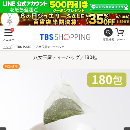
2
メニュー
商品検索
カート
トップ
TBS TASTE
八女玉露ティーバッグ
八女玉露ティーバッグ／180包
特別価格