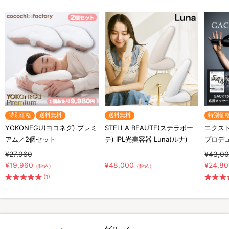
特別価格
送料無料
送料無料
特別価
YOKONEGU(ヨコネグ) プレミ
STELLA BEAUTE(ステラボー
エクスト
アム／2個セット
テ) IPL光美容器 Luna(ルナ)
プロデ
¥27,960
¥43,0
¥19,960
¥48,000
¥24,8
（税込）
（税込）
(1)