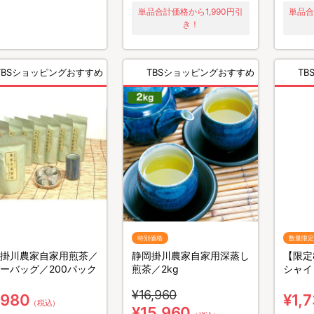
単品合計価格から1,990円引
単品合
き！
TBSショッピングおすすめ
TBSショッピングおすすめ
T
特別価格
数量限定
掛川農家自家用煎茶／
静岡掛川農家自家用深蒸し
【限定
ーバッグ／200パック
煎茶／2kg
シャイ
¥16,960
,980
¥1,
（税込）
¥15,960