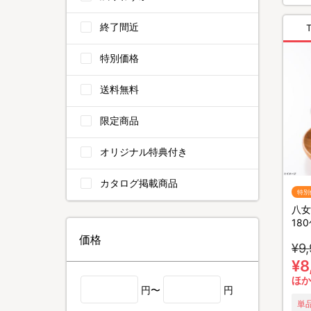
終了間近
特別価格
送料無料
限定商品
オリジナル特典付き
カタログ掲載商品
特別
八女
18
価格
¥9
¥8
ほか
円〜
円
単