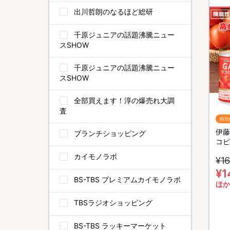
出川哲朗のなるほど総研
千原ジュニアの話題沸騰ニュー
スSHOW
千原ジュニアの話題沸騰ニュー
スSHOW
全部買えます！淳の爆売れ大調
査
特別
伊藤
ブランチショッピング
コピ
16
カイモノラボ
¥16
食品
¥1
BS-TBS プレミアムカイモノラボ
ほか
TBSラジオショッピング
BS-TBS ラッキーマーケット