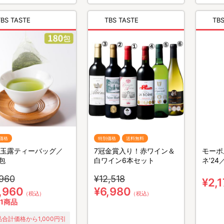
TBS TASTE
TBS TASTE
TBS
価格
特別価格
送料無料
玉露ティーバッグ／
7冠金賞入り！赤ワイン＆
モーポ
0包
白ワイン6本セット
ネ’24
,960
¥12,518
¥2,
,960
¥6,980
（税込）
（税込）
1商品
品合計価格から1,000円引