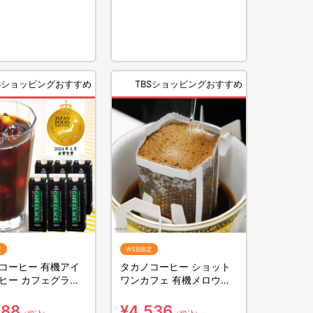
BSショッピングおすすめ
TBSショッピングおすすめ
定
WEB限定
コーヒー 有機アイ
タカノコーヒー ショット
ヒー カフェグラッ
ワンカフェ 有機メロウテ
1000ml×6本
イスト／15袋×3箱 計45袋
888
¥4,536