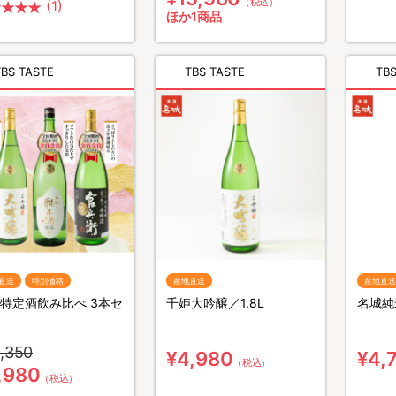
（税込）
(1)
ほか1商品
TBS TASTE
TBS TASTE
TBS
直送
特別価格
産地直送
産地直送
特定酒飲み比べ 3本セ
千姫大吟醸／1.8L
名城純
,350
¥4,980
¥4,
（税込）
,980
（税込）