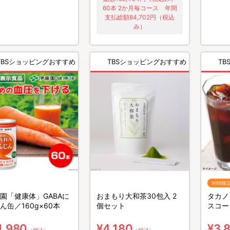
60本 2か月毎コース 年間
支払総額84,702円（税込
み）
TBSショッピングおすすめ
TBSショッピングおすすめ
T
WEB限
園「健康体」GABAに
おまもり大和茶30包入 2
タカノ
ん缶／160g×60本
個セット
スコー
セ無糖／
1,980
¥4,180
¥3,