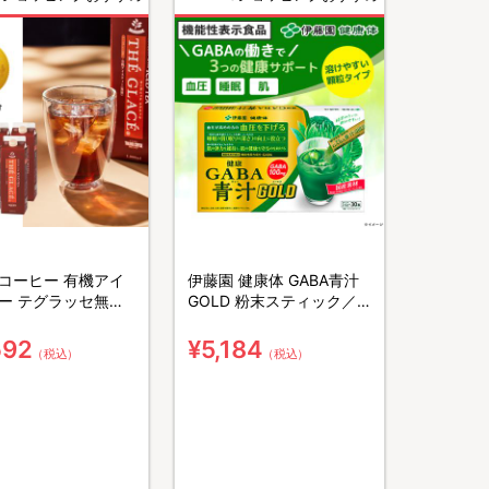
コーヒー 有機アイ
伊藤園 健康体 GABA青汁
ー テグラッセ無糖
GOLD 粉末スティック／
0ml×6本
30本
592
¥5,184
（税込）
（税込）