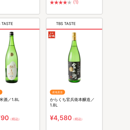
(1)
 TASTE
TBS TASTE
産地直送
米酒／1.8L
からくち官兵衛本醸造／
1.8L
790
¥4,580
（税込）
（税込）