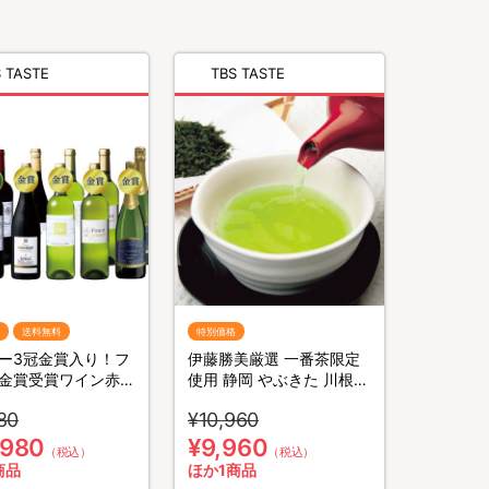
 TASTE
TBS TASTE
送料無料
特別価格
ー3冠金賞入り！フ
伊藤勝美厳選 一番茶限定
金賞受賞ワイン赤白
使用 静岡 やぶきた 川根茶
2本セット
煎茶／70g×20 計1.4kg
80
¥10,960
,980
¥9,960
（税込）
（税込）
商品
ほか1商品