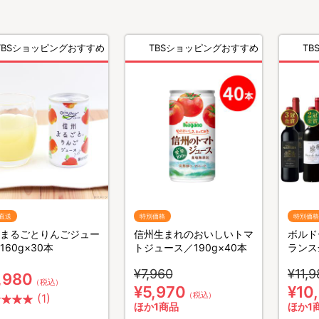
TBSショッピングおすすめ
TBSショッピングおすすめ
TBS
直送
特別価格
特別価格
まるごとりんごジュー
信州生まれのおいしいトマ
ボルド
160g×30本
トジュース／190g×40本
ランス
泡 1
¥7,960
¥11,9
,980
（税込）
¥5,970
¥10
（税込）
(1)
ほか1商品
ほか1