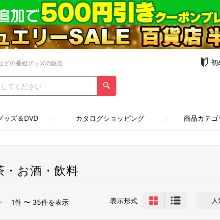
初
などの番組グッズの販売
グッズ＆DVD
カタログショッピング
商品カテゴ
茶・お酒・飲料
表示形式
人
件
1件 〜 35件を表示