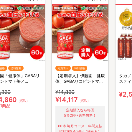
価格
送料無料
定期購入
特別価格
園「健康体」GABAリ
【定期購入】伊藤園「健康
タカノ
ントマト缶／
体」GABAリコピントマト
スティ
0g×60本／機能性表示
缶／160g×60本／機能性
／100
,360
¥14,860
表示食品
¥2,
4,860
¥14,117
（税込）
（税込）
1商品
定期購入なら毎回
5％OFF+送料無料！
60本 毎月コース 年間支払
総額169,404円（税込み）