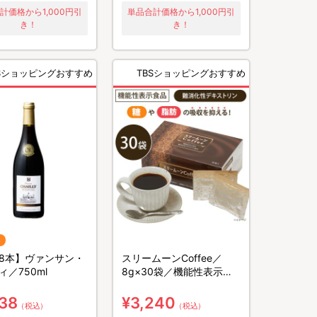
計価格から1,000円引
単品合計価格から1,000円引
き！
き！
BSショッピングおすすめ
TBSショッピングおすすめ
8本】ヴァンサン・
スリームーンCoffee／
ィ／750ml
8g×30袋／機能性表示食
品／糖や脂肪の吸収を抑え
る
738
¥3,240
（税込）
（税込）