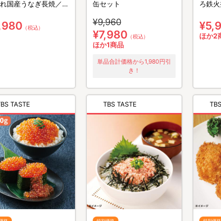
れ国産うなぎ長焼／
缶セット
ろ鉄火
g×3 計390g
¥9,960
,980
¥5,
（税込）
¥7,980
ほか2
（税込）
ほか1商品
単品合計価格から1,980円引
き！
TBS TASTE
TBS TASTE
TBS
価格
特別価格
特別価格