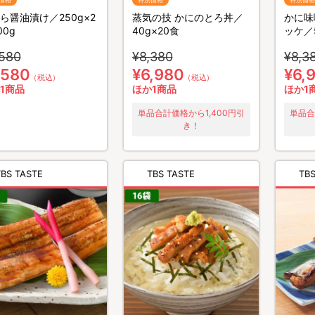
ら醤油漬け／250g×2
蒸気の技 かにのとろ丼／
かに味
00g
40g×20食
ッケ／5
,580
¥8,380
¥8,3
,580
¥6,980
¥6,
（税込）
（税込）
1商品
ほか1商品
ほか1
単品合計価格から1,400円引
単品合
き！
TBS TASTE
TBS TASTE
T