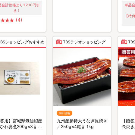
品合計価格より1,200円引
単品合
き！
【特典
(4)
TBSショッピングおすすめ
TBSラジオショッピング
T
特別価格
答用】宮城県気仙沼産
九州産超特大うなぎ長焼き
【贈答
ひれ姿煮200g×3 計
／250g×4尾 計1kg
長焼き／
g
500g