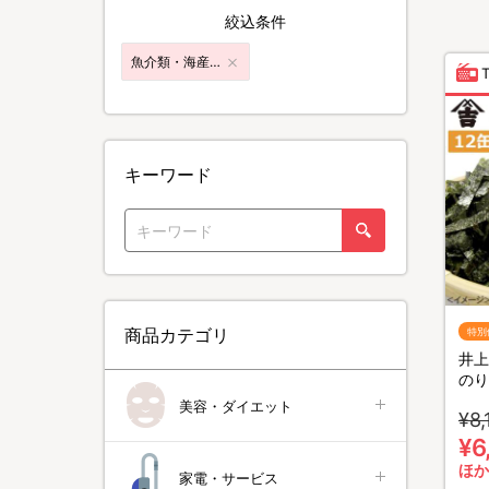
絞込条件
魚介類・海産加工品
キーワード
商品カテゴリ
特別
井上
のり
美容・ダイエット
¥8,
¥6
ほか
家電・サービス