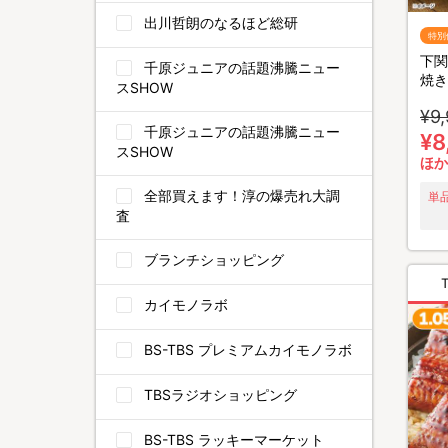
出川哲朗のなるほど総研
特別
下関
千原ジュニアの話題沸騰ニュー
焼き
スSHOW
¥9
千原ジュニアの話題沸騰ニュー
¥8
スSHOW
ほか
全部買えます！淳の爆売れ大調
単
査
ブランチショッピング
カイモノラボ
BS-TBS プレミアムカイモノラボ
TBSラジオショッピング
BS-TBS ラッキーマーケット