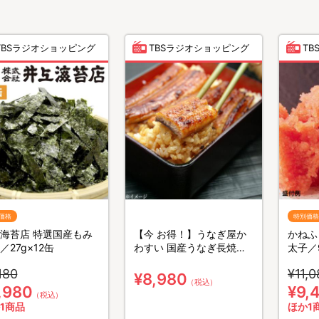
TBSラジオショッピング
TBSラジオショッピング
T
価格
特別価格
海苔店 特選国産もみ
【今 お得！】うなぎ屋か
かねふ
／27g×12缶
わすい 国産うなぎ長焼き
太子／9
140g×4尾＆お吸い物の素
1.8
180
¥11,0
×4
菜100
¥8,980
（税込）
,980
¥9,
（税込）
1商品
ほか1