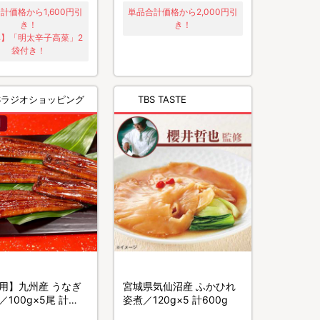
計価格から1,600円引
単品合計価格から2,000円引
き！
き！
】「明太辛子高菜」2
袋付き！
BSラジオショッピング
TBS TASTE
用】九州産 うなぎ
宮城県気仙沼産 ふかひれ
100g×5尾 計
姿煮／120g×5 計600g