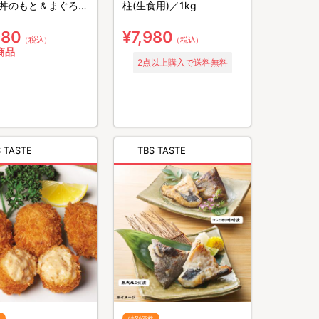
丼のもと＆まぐろた
柱(生食用)／1kg
たき／各10食×2 計20食
980
¥7,980
（税込）
（税込）
商品
2点以上購入で送料無料
 TASTE
TBS TASTE
特別価格