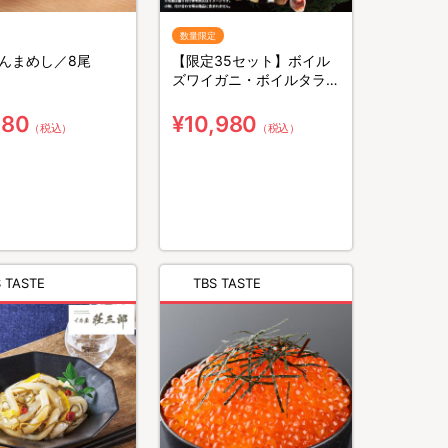
数量限定
んまめし／8尾
【限定35セット】ボイル
ズワイガニ・ボイルタラバ
ガニ ハーフむき身合盛り
／1kg
580
¥10,980
（税込）
（税込）
 TASTE
TBS TASTE