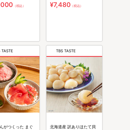
,000
¥7,480
（税込）
（税込）
 TASTE
TBS TASTE
んがつくった まぐ
北海道産 訳ありほたて貝