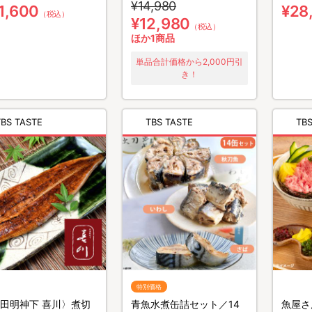
¥14,980
1,600
¥28
（税込）
¥12,980
（税込）
ほか1商品
単品合計価格から2,000円引
き！
TBS TASTE
TBS TASTE
TBS
特別価格
田明神下 喜川〉煮切
青魚水煮缶詰セット／14
魚屋さ