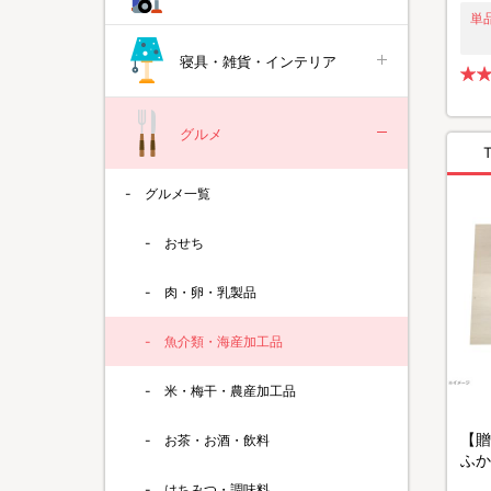
単
寝具・雑貨・インテリア
グルメ
グルメ一覧
おせち
肉・卵・乳製品
魚介類・海産加工品
米・梅干・農産加工品
【贈
お茶・お酒・飲料
ふか
600
はちみつ・調味料