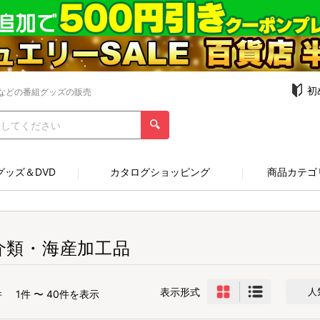
初
などの番組グッズの販売
グッズ＆DVD
カタログショッピング
商品カテゴ
介類・海産加工品
表示形式
人
件
1件 〜 40件を表示