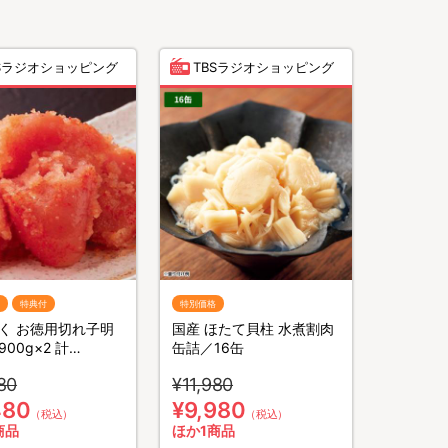
BSラジオショッピング
TBSラジオショッピング
特典付
特別価格
く お徳用切れ子明
国産 ほたて貝柱 水煮割肉
00g×2 計
缶詰／16缶
kg【特典】明太辛子高
80
¥11,980
g×2 計200g
480
¥9,980
（税込）
（税込）
商品
ほか1商品