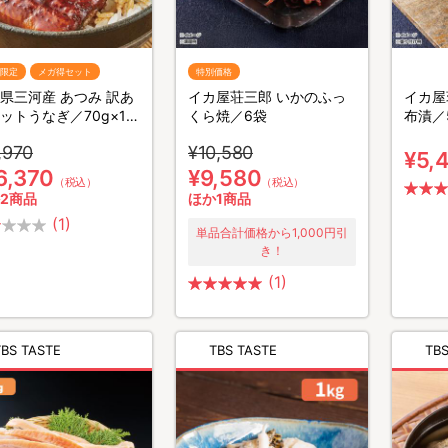
B限定
メガ得セット
特別価格
県三河産 あつみ 訳あ
イカ屋荘三郎 いかのふっ
イカ屋
ットうなぎ／70g×15
くら焼／6袋
布漬／
05kg
,970
¥10,580
¥5,
6,370
¥9,580
（税込）
（税込）
2商品
ほか1商品
(1)
単品合計価格から1,000円引
き！
(1)
TBS TASTE
TBS TASTE
TBS