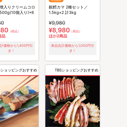
噌入りクリームコロ
銀鱈カマ 2種セット／
00g(10個入り)×6
1.5kg×2 計3kg
80
¥9,980
980
¥8,980
（税込）
（税込）
商品
ほか2商品
計価格から1,400円引
単品合計価格から1,000円引
き！
き！
BSショッピングおすすめ
TBSショッピングおすすめ