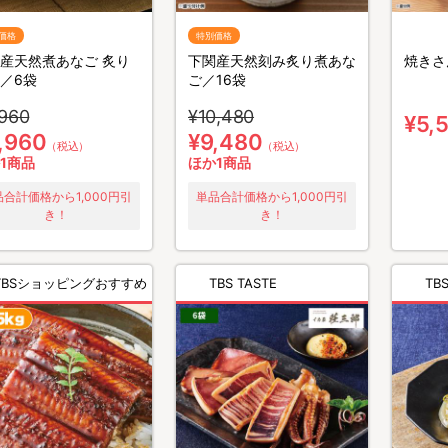
価格
特別価格
産天然煮あなご 炙り
下関産天然刻み炙り煮あな
焼きさ
／6袋
ご／16袋
,960
¥10,480
¥5,
,960
¥9,480
（税込）
（税込）
1商品
ほか1商品
品合計価格から1,000円引
単品合計価格から1,000円引
き！
き！
TBSショッピングおすすめ
TBS TASTE
TBS