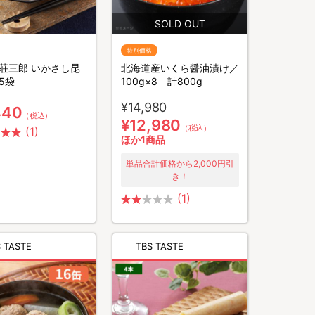
特別価格
荘三郎 いかさし昆
北海道産いくら醤油漬け／
5袋
100g×8 計800g
¥14,980
440
（税込）
¥12,980
（税込）
(1)
ほか1商品
単品合計価格から2,000円引
き！
(1)
 TASTE
TBS TASTE