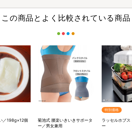
この商品とよく比較されている商品
特別価格
／198g×12個
菊池式 腰楽いきいきサポータ
ラッセルホブス ミニスチーマ
ー／男女兼用
ー