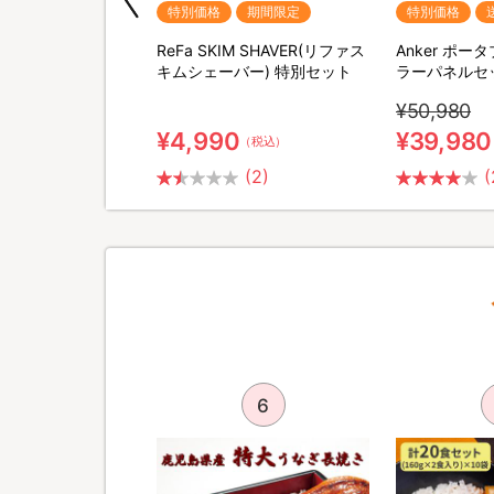
期間限定
特別価格
期間限定
特別価格
QNose(キュノーズ)
ReFa SKIM SHAVER(リファス
Anker ポ
キムシェーバー) 特別セット
ラーパネルセ
¥50,980
¥4,990
¥39,980
（税込）
（税込）
(2)
(
5
6