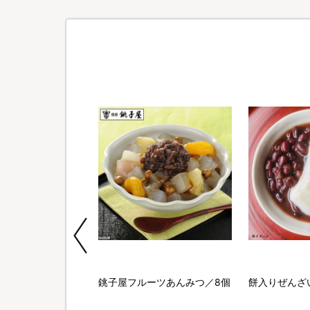
になるもちクッシ
銚子屋フルーツあんみつ／8個
餅入りぜんざい
ごろリッチ」用／