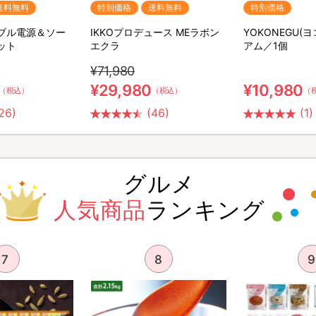
送料無料
特別価格
送料無料
特別価格
ータブル電源＆ソー
IKKOプロデュース MEラボン
YOKONEGU(
ット
エクラ
アム／1個
¥71,980
¥29,980
¥10,980
（税込）
（税込）
（
26)
(46)
(1)
グルメ
人気商品
ランキング
7
8
9