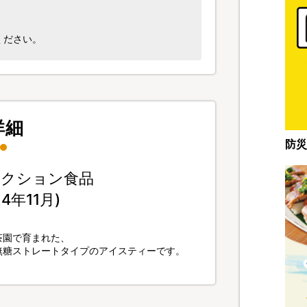
ください。
詳細
防災
レクション食品
年11月)
茶園で育まれた、
無糖ストレートタイプのアイスティーです。