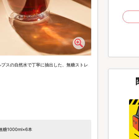
ルプスの自然水で丁寧に抽出した、無糖ストレ
第81回ジャパン・フー
飲料部門グランプリ受賞！ 
1000ml×6本