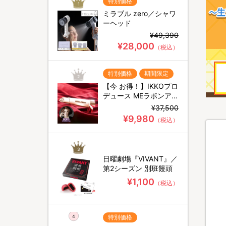
特別価格
1
ミラブル zero／シャワ
ーヘッド
¥49,390
¥28,000
（税込）
特別価格
期間限定
2
【今 お得！】IKKOプロ
デュース MEラボンアイ
／EMS目元美顔器
¥37,500
¥9,980
（税込）
3
日曜劇場『VIVANT』／
第2シーズン 別班饅頭
¥1,100
（税込）
特別価格
4