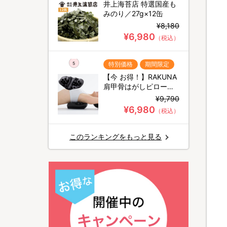
井上海苔店 特選国産も
みのり／27g×12缶
¥8,180
¥6,980
（税込）
特別価格
期間限定
5
【今 お得！】RAKUNA
肩甲骨はがしピロー／
肩コリ対策
¥9,790
¥6,980
（税込）
このランキングをもっと見る