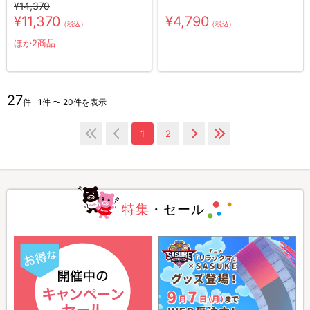
¥14,370
¥11,370
¥4,790
（税込）
（税込）
ほか2商品
27
件
1件 〜 20件を表示
1
2
特集
・セール