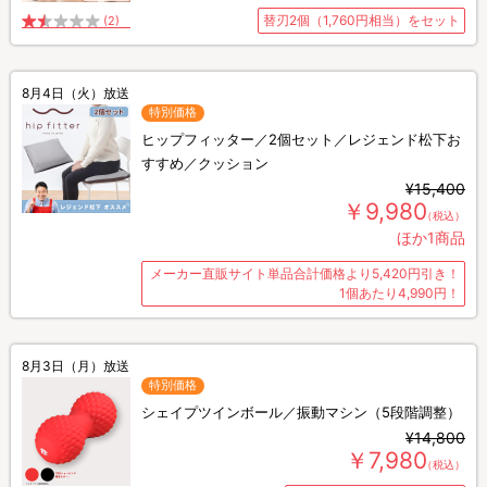
替刃2個（1,760円相当）をセット
(2)
8月4日（火）放送
特別価格
ヒップフィッター／2個セット／レジェンド松下お
すすめ／クッション
¥15,400
￥9,980
（税込）
ほか1商品
メーカー直販サイト単品合計価格より5,420円引き！
1個あたり4,990円！
8月3日（月）放送
特別価格
シェイプツインボール／振動マシン（5段階調整）
¥14,800
￥7,980
（税込）