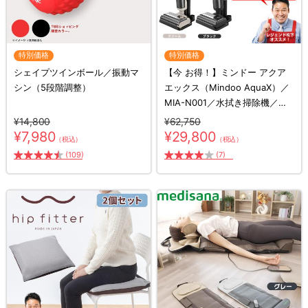
特別価格
特別価格
シェイプツインボール／振動マ
【今 お得！】ミンドー アクア
シン（5段階調整）
エックス（Mindoo AquaX）／
MIA-N001／水拭き掃除機／コ
ードレス掃除機／スティック掃
¥14,800
¥62,750
除機
¥7,980
¥29,800
（税込）
（税込）
(109)
(7)