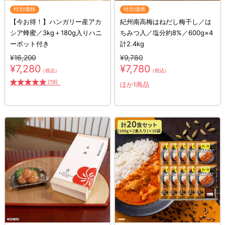
特別価格
特別価格
【今お得！】ハンガリー産アカ
紀州南高梅はねだし梅干し／は
シア蜂蜜／3kg＋180g入りハニ
ちみつ入／塩分約8%／600g×4
ーポット付き
計2.4kg
¥16,200
¥9,780
¥7,280
¥7,780
（税込）
（税込）
(19)
ほか1商品