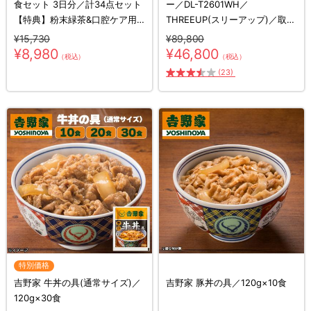
食セット 3日分／計34点セット
ー／DL-T2601WH／
【特典】粉末緑茶&口腔ケア用
THREEUP(スリーアップ)／取付
ウェット綿棒
工事不要／除湿
¥15,730
¥89,800
¥8,980
¥46,800
（税込）
（税込）
(23)
特別価格
吉野家 牛丼の具(通常サイズ)／
吉野家 豚丼の具／120g×10食
120g×30食