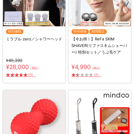
特別価格
特別価格
期間限定
ミラブル zero／シャワーヘッド
【今お得！】ReFa SKIM
SHAVER(リファスキムシェーバ
ー) 特別セット／うぶ毛ケア
¥49,390
¥28,000
¥4,990
（税込）
（税込）
(5)
(2)