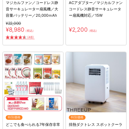
マジカルファン／コードレス静
ACアダプター／マジカルファン
音サーキュレーター扇風機／大
コードレス静音サーキュレータ
容量バッテリー／20,000ｍAh
ー扇風機対応／15W
¥22,000
¥8,980
¥2,200
（税込）
（税込）
(48)
特別価格
特別価格
どこでも食べられる7年保存非常
排熱ダクトレス スポットクーラ