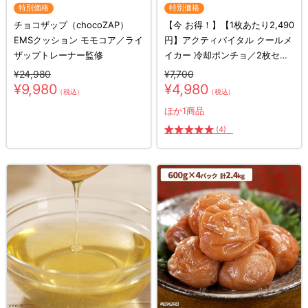
特別価格
特別価格
チョコザップ（chocoZAP）
【今 お得！】【1枚あたり2,490
EMSクッション モモコア／ライ
円】アクティバイタル クールメ
ザップトレーナー監修
イカー 冷却ポンチョ／2枚セッ
ト
¥24,980
¥7,700
¥9,980
¥4,980
（税込）
（税込）
ほか1商品
(4)