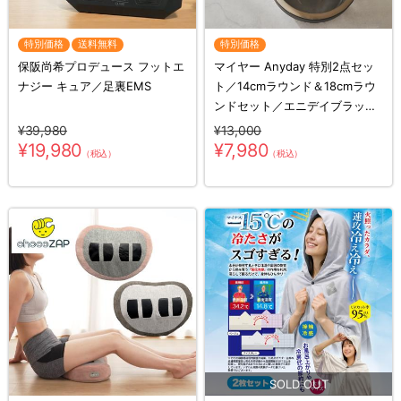
特別価格
送料無料
特別価格
保阪尚希プロデュース フットエ
マイヤー Anyday 特別2点セッ
ナジー キュア／足裏EMS
ト／14cmラウンド＆18cmラウ
ンドセット／エニデイブラック
／電子レンジ調理器具
¥39,980
¥13,000
¥19,980
¥7,980
（税込）
（税込）