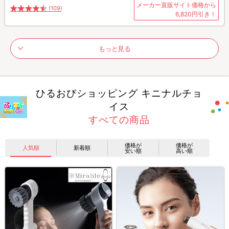
メーカー直販サイト価格から
(109)
6,820円引き！
もっと見る
ひるおびショッピング キニナルチョ
イス
すべての商品
価格が
価格が
人気順
新着順
安い順
高い順