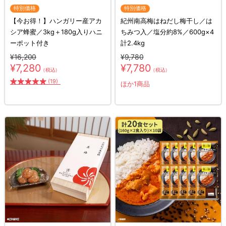
特別価格
特別価格
【今お得！】ハンガリー産アカ
紀州南高梅はねだし梅干し／は
シア蜂蜜／3kg＋180g入りハニ
ちみつ入／塩分約8%／600g×4
ーポット付き
計2.4kg
¥16,200
¥9,780
¥7,280
¥7,780
（税込）
（税込）
(19)
ほか1商品