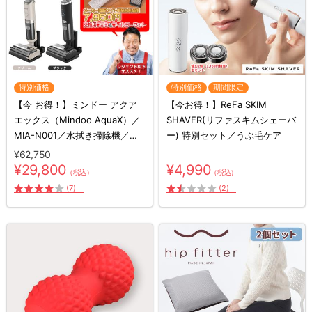
特別価格
特別価格
期間限定
【今 お得！】ミンドー アクア
【今お得！】ReFa SKIM
エックス（Mindoo AquaX）／
SHAVER(リファスキムシェーバ
MIA-N001／水拭き掃除機／コ
ー) 特別セット／うぶ毛ケア
ードレス掃除機／スティック掃
¥62,750
除機
¥29,800
¥4,990
（税込）
（税込）
(7)
(2)