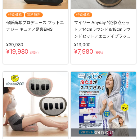
特別価格
送料無料
特別価格
保阪尚希プロデュース フットエ
マイヤー Anyday 特別2点セッ
ナジー キュア／足裏EMS
ト／14cmラウンド＆18cmラウ
ンドセット／エニデイブラック
／電子レンジ調理器具
¥39,980
¥13,000
¥19,980
¥7,980
（税込）
（税込）