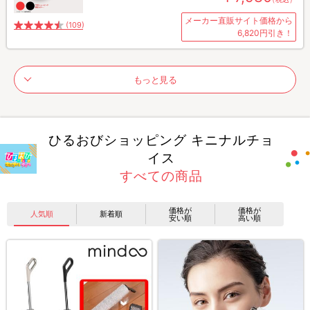
メーカー直販サイト価格から
(109)
6,820円引き！
もっと見る
ひるおびショッピング キニナルチョ
イス
すべての商品
価格が
価格が
人気順
新着順
安い順
高い順