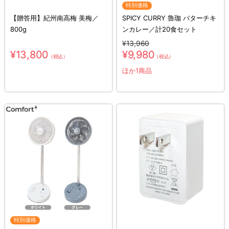
特別価格
【贈答用】紀州南高梅 美梅／
SPICY CURRY 魯珈 バターチキ
800g
ンカレー／計20食セット
¥13,960
¥13,800
¥9,980
（税込）
（税込）
ほか1商品
特別価格