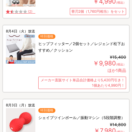
￥4,990
（税込）
替刃2個（1,760円相当）をセット
(2)
8月4日（火）放送
特別価格
ヒップフィッター／2個セット／レジェンド松下お
すすめ／クッション
¥15,400
￥9,980
（税込）
ほか1商品
メーカー直販サイト単品合計価格より5,420円引き！
1個あたり4,990円！
8月3日（月）放送
特別価格
シェイプツインボール／振動マシン（5段階調整）
¥14,800
￥7,980
（税込）