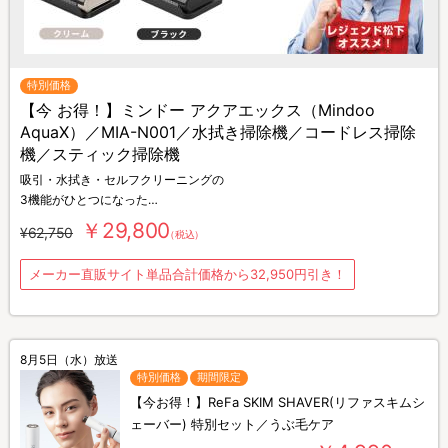
特別価格
【今 お得！】ミンドー アクアエックス（Mindoo
AquaX）／MIA-N001／水拭き掃除機／コードレス掃除
機／スティック掃除機
吸引・水拭き・セルフクリーニングの
3機能がひとつになった
コードレス水拭き掃除機
￥29,800
¥62,750
（税込）
「ミンドー アクアエックス（Mindoo AquaX）」
メーカー直販サイト単品合計価格から32,950円引き！
8月5日（水）放送
特別価格
期間限定
【今お得！】ReFa SKIM SHAVER(リファスキムシ
ェーバー) 特別セット／うぶ毛ケア