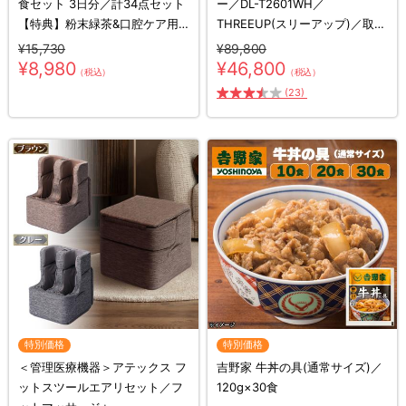
食セット 3日分／計34点セット
ー／DL-T2601WH／
【特典】粉末緑茶&口腔ケア用
THREEUP(スリーアップ)／取付
ウェット綿棒
工事不要／除湿
¥15,730
¥89,800
¥8,980
¥46,800
（税込）
（税込）
(23)
特別価格
特別価格
＜管理医療機器＞アテックス フ
吉野家 牛丼の具(通常サイズ)／
ットスツールエアリセット／フ
120g×30食