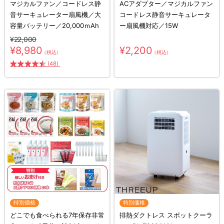
マジカルファン／コードレス静
ACアダプター／マジカルファン
音サーキュレーター扇風機／大
コードレス静音サーキュレータ
容量バッテリー／20,000ｍAh
ー扇風機対応／15W
¥22,000
¥8,980
¥2,200
（税込）
（税込）
(48)
特別価格
特別価格
どこでも食べられる7年保存非常
排熱ダクトレス スポットクーラ