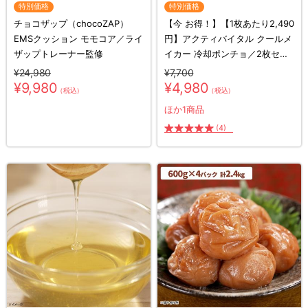
特別価格
特別価格
チョコザップ（chocoZAP）
【今 お得！】【1枚あたり2,490
EMSクッション モモコア／ライ
円】アクティバイタル クールメ
ザップトレーナー監修
イカー 冷却ポンチョ／2枚セッ
ト
¥24,980
¥7,700
¥9,980
¥4,980
（税込）
（税込）
ほか1商品
(4)