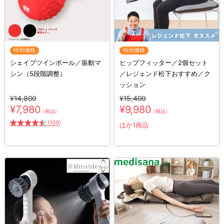
特別価格
特別価格
シェイプツインボール／振動マ
ヒップフィッター／2個セット
シン（5段階調整）
／レジェンド松下おすすめ／ク
ッション
¥14,800
¥15,400
¥7,980
¥9,980
（税込）
（税込）
(109)
ほか1商品