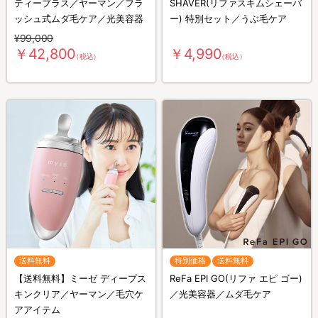
ティープラス／ヤーマン／フラ
SHAVER(リファスキムシェーバ
ッシュ式ムダ毛ケア／光美容器
ー) 特別セット／うぶ毛ケア
¥99,000
￥42,800
￥4,990
（税込）
（税込）
送料無料
特別価格
送料無料
【送料無料】ミーゼ ディープス
ReFa EPI GO(リファ エピ ゴー)
キンクリア／ヤーマン／毛穴ケ
／光美容器／ムダ毛ケア
アアイテム