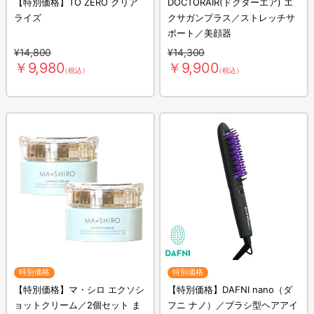
【特別価格】TO ZERO クリア
DOCTORAIR(ドクターエア) エ
ライズ
クサガンプラス／ストレッチサ
ポート／美顔器
¥14,800
¥14,300
￥9,980
￥9,900
（税込）
（税込）
特別価格
特別価格
【特別価格】マ・シロ エクソシ
【特別価格】DAFNI nano（ダ
ョットクリーム／2個セット ま
フニ ナノ）／ブラシ型ヘアアイ