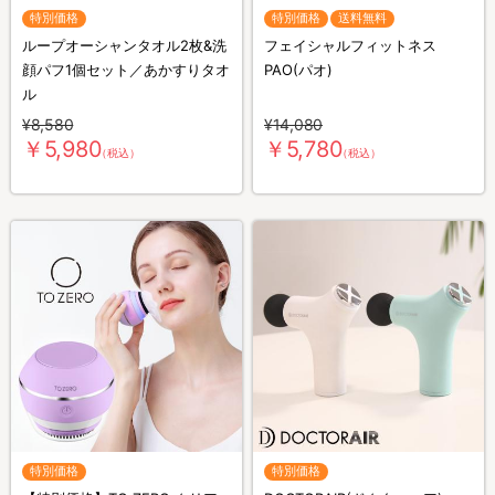
特別価格
特別価格
送料無料
ループオーシャンタオル2枚&洗
フェイシャルフィットネス
顔パフ1個セット／あかすりタオ
PAO(パオ)
ル
¥8,580
¥14,080
￥5,980
￥5,780
（税込）
（税込）
特別価格
特別価格