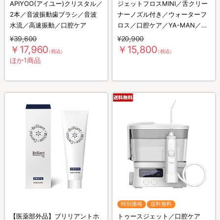
APIYOO(アイユー)クリスタル／
ジェットフロスMINI／舌クリー
2本／音波振動歯ブラシ／音波
ナーノズル付き／ウォーターフ
水流／高速振動／口腔ケア
ロス／口腔ケア／YA-MAN／ヤ
ーマン
¥39,600
¥20,900
￥17,960
￥15,800
（税込）
（税込）
ほか1商品
特別価格
送料無料
【医薬部外品】ブリリアントホ
トゥースジェット／口腔ケア