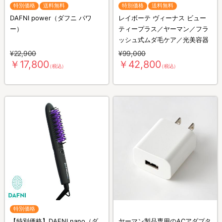
特別価格
送料無料
特別価格
送料無料
DAFNI power（ダフニ パワ
レイボーテ ヴィーナス ビュー
ー）
ティープラス／ヤーマン／フラ
ッシュ式ムダ毛ケア／光美容器
¥22,900
¥99,000
￥17,800
￥42,800
（税込）
（税込）
特別価格
【特別価格】DAFNI nano（ダ
ヤーマン製品専用のACアダプタ