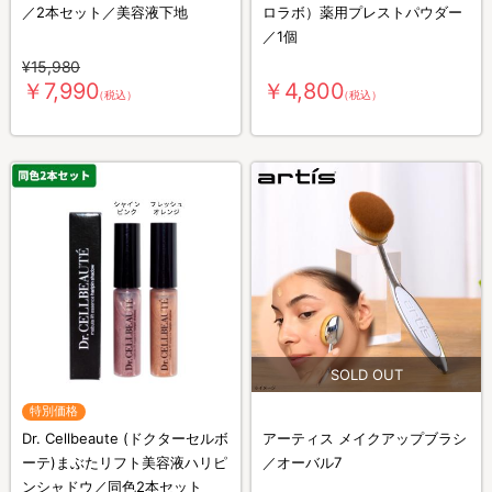
／2本セット／美容液下地
ロラボ）薬用プレストパウダー
／1個
¥15,980
￥7,990
￥4,800
（税込）
（税込）
特別価格
Dr. Cellbeaute (ドクターセルボ
アーティス メイクアップブラシ
ーテ)まぶたリフト美容液ハリピ
／オーバル7
ンシャドウ／同色2本セット