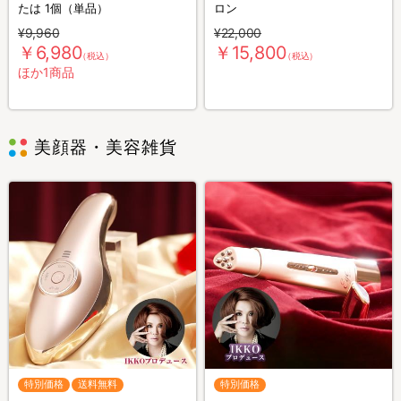
たは 1個（単品）
ロン
¥9,960
¥22,000
￥6,980
￥15,800
（税込）
（税込）
ほか1商品
美顔器・美容雑貨
特別価格
送料無料
特別価格