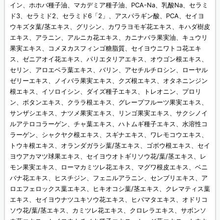
イン、ホホバ種子油、マカデミア種子油、PCA-Na、乳酸Na、セラミ
ド3、セラミド2、セラミド6「2」、アスパラギン酸、PCA、セイヨ
ウキズタ葉/茎エキス、グリシン、カワラヨモギ花エキス、キハダ樹皮
エキス、アラニン、アルニカ花エキス、カニナバラ果実油、キュウリ
果実エキス、コメヌカスフィンゴ糖脂質、セイヨウニワトコ花エキ
ス、ゼニアオイ花エキス、パリエタリアエキス、オウゴン根エキス、
セリン、アロエベラ葉エキス、バリン、アセチルチロシン、ローヤル
ゼリーエキス、ノイバラ果実エキス、クズ根エキス、オタネニンジン
根エキス、イソロイシン、ダイズ種子エキス、トレオニン、プロリ
ン、ボタンエキス、クララ根エキス、グレープフルーツ果実エキス、
サンザシエキス、ナツメ果実エキス、リンゴ果実エキス、サクシノイ
ルアテロコラーゲン、チャ葉エキス、ハトムギ種子エキス、水溶性コ
ラーゲン、シャクヤク根エキス、スギナエキス、ワレモコウエキス、
トウキ根エキス、オランダガラシ葉/茎エキス、ゴボウ根エキス、セイ
ヨウアカマツ球果エキス、セイヨウオトギリソウ花/葉/茎エキス、レ
モン果実エキス、ローマカミツレ花エキス、マグワ根皮エキス、ベニ
バナ花エキス、ヒスチジン、フェニルアラニン、センブリエキス、ア
ロエフェロックス葉エキス、ヒキオコシ葉/茎エキス、クレマティス葉
エキス、セイヨウナツユキソウ花エキス、ヒバマタエキス、オドリコ
ソウ花/葉/茎エキス、カミツレ花エキス、クロレラエキス、サボンソ