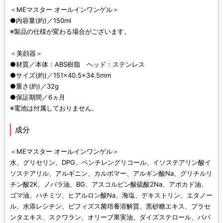
＜MEマスター オールインワンゲル＞
●内容量(約)／150ml
※製品の仕様が変わる場合がございます。
＜美顔器＞
●材質／本体：ABS樹脂 ヘッド：ステンレス
●サイズ(約)／151×40.5×34.5mm
●重さ(約)／32g
●保証期間／6ヵ月
※電池は付属しておりません。
成分
＜MEマスター オールインワンゲル＞
水、グリセリン、DPG、ペンチレングリコール、イソステアリン酸イ
ソステアリル、アルギニン、カルボマー、アルギン酸Na、グリチルリ
チン酸2K、ノバラ油、BG、アスコルビン酸硫酸2Na、アボカド油、
ゴマ油、ハチミツ、ヒアルロン酸Na、海塩、デキストリン、エタノー
ル、水添レシチン、ビフィズス菌培養溶解質、黒砂糖エキス、プラセ
ンタエキス、スクワラン、オリーブ果実油、ダイズステロール、パパ