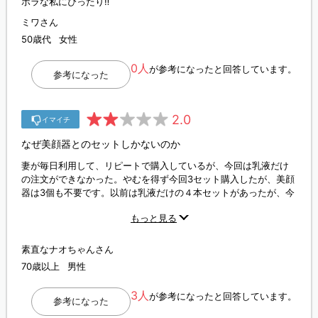
ボラな私にぴったり‼︎
ミワさん
50歳代
女性
0人
が参考になったと回答しています。
参考になった
2.0
イマイチ
なぜ美顔器とのセットしかないのか
妻が毎日利用して、リピートで購入しているが、今回は乳液だけ
の注文ができなかった。やむを得ず今回3セット購入したが、美顔
器は3個も不要です。以前は乳液だけの４本セットがあったが、今
回は無駄と知りつつ美顔器付きのを３セット購入せざるを得なか
もっと見る
った。愛用しているリピーターを無視しているように思われて、
不愉快でした。 回答願いたい。
素直なナオちゃんさん
70歳以上
男性
3人
が参考になったと回答しています。
参考になった