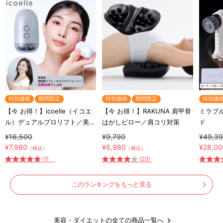
特別価格
期間限定
特別価格
期間限定
特別価
【今 お得！】icoelle（イコエ
【今 お得！】RAKUNA 肩甲骨
ミラブル
ル）デュアルプロリフト／美顔
はがしピロー／肩コリ対策
ド
器
¥16,500
¥9,790
¥49,3
¥7,980
¥6,980
¥28,0
（税込）
（税込）
(1)
(20)
このランキングをもっと見る
美容・ダイエットの全ての商品一覧へ