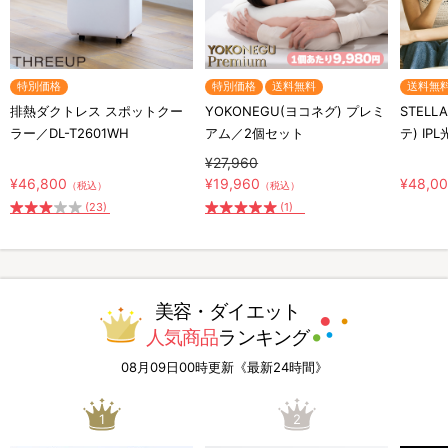
特別価格
特別価格
送料無料
送料無
排熱ダクトレス スポットクー
YOKONEGU(ヨコネグ) プレミ
STELL
ラー／DL-T2601WH
アム／2個セット
テ) IP
¥27,960
¥46,800
¥19,960
¥48,0
（税込）
（税込）
(23)
(1)
美容・ダイエット
人気商品
ランキング
08月09日00時更新《最新24時間》
1
2