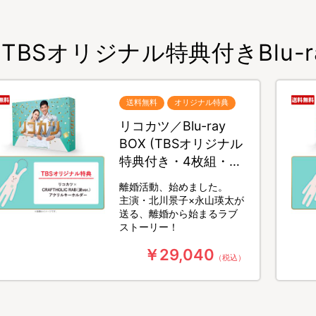
TBSオリジナル特典付きBlu-ra
送料無料
オリジナル特典
リコカツ／Blu-ray
BOX (TBSオリジナル
特典付き・4枚組・送
料無料)
離婚活動、始めました。
主演・北川景子×永山瑛太が
送る、離婚から始まるラブ
ストーリー！
￥29,040
（税込）