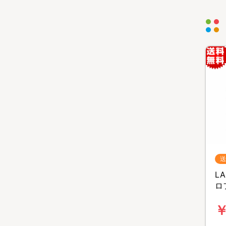
送
L
ロ
B
￥