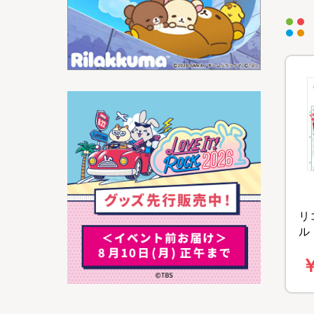
リ
ル
ク
￥