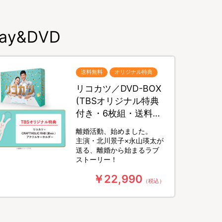
y&DVD
送料無料
オリジナル特典
リコカツ／DVD-BOX
(TBSオリジナル特典
付き・6枚組・送料無
料)
離婚活動、始めました。
主演・北川景子×永山瑛太が
送る、離婚から始まるラブ
ストーリー！
￥22,990
（税込）