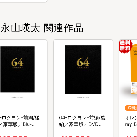
永山瑛太 関連作品
送料
4-ロクヨン-前編/後
64-ロクヨン-前編/後
オレン
／豪華版／Blu-
編／豪華版／DVD（4
ray
ay（4枚組）
枚組）
枚組)