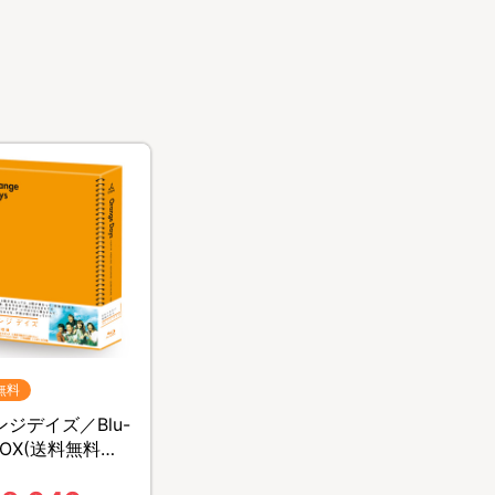
無料
ジデイズ／Blu-
 BOX(送料無料・3