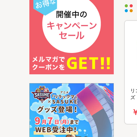
リ
ズ
￥