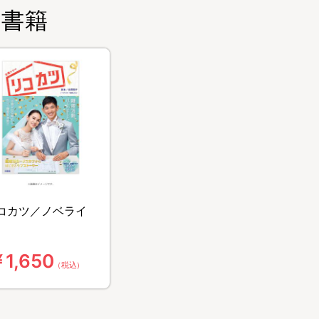
書籍
コカツ／ノベライ
1,650
（税込）