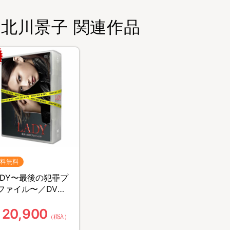
北川景子 関連作品
料無料
ADY〜最後の犯罪プ
ファイル〜／DVD-
OX(送料無料)
20,900
（税込）