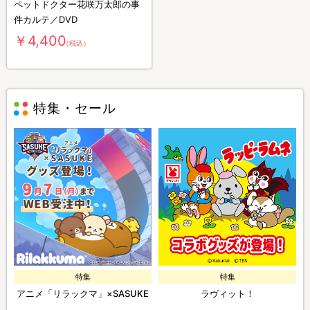
ペットドクター花咲万太郎の事
件カルテ／DVD
￥4,400
（税込）
特集・セール
特集
特集
アニメ「リラックマ」×SASUKE
ラヴィット！