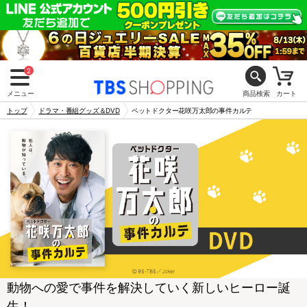
2
メニュー
商品検索
カート
トップ
ドラマ・番組グッズ＆DVD
ペットドクター花咲万太郎の事件カルテ
動物への愛で事件を解決していく新しいヒーロー誕
生！