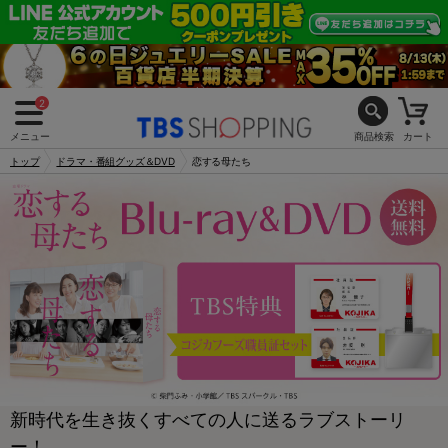
2
メニュー
商品検索
カート
トップ
ドラマ・番組グッズ＆DVD
恋する母たち
新時代を生き抜くすべての人に送るラブストーリ
ー！