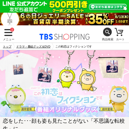
2
メニュー
商品検索
カート
トップ
ドラマ・番組グッズ＆DVD
この初恋はフィクションです
恋をした･･･顔も姿も見たことがない「不思議な転校
生」に