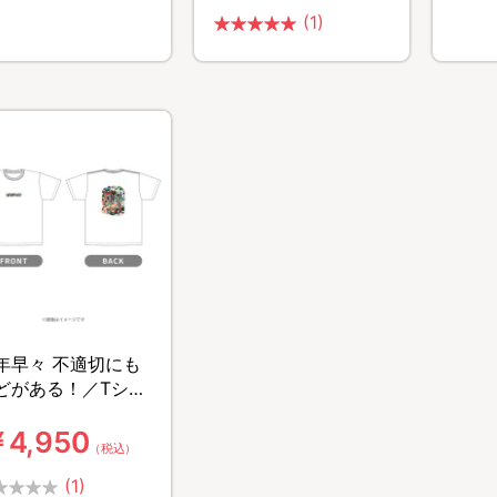
(1)
年早々 不適切にも
どがある！／Tシャ
4,950
（税込）
(1)