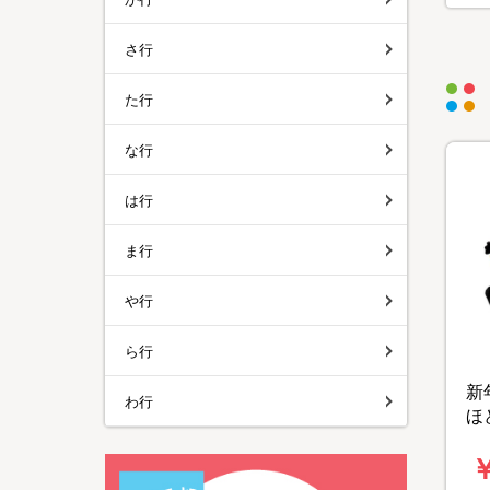
さ行
た行
な行
は行
ま行
や行
ら行
新
わ行
ほ
バ
￥
コ