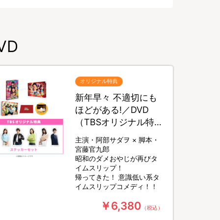
VD
オリジナル特典
新年早々 不適切にも
ほどがある!／DVD
（TBSオリジナル特
典付き）
主演・阿部サダヲ × 脚本・
宮藤官九郎
昭和のダメおやじが再びタ
イムスリップ！
帰ってきた！ 意識低い系タ
イムスリップコメディ！！
￥6,380
（税込）