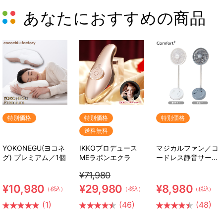
あなたにおすすめの商品
特別価格
特別価格
特別価格
送料無料
YOKONEGU(ヨコネ
IKKOプロデュース
マジカルファン／コ
グ) プレミアム／1個
MEラボンエクラ
ードレス静音サーキ
ュレーター扇風機
¥71,980
¥10,980
¥29,980
¥8,980
（税込）
（税込）
（税込）
(1)
(46)
(48)