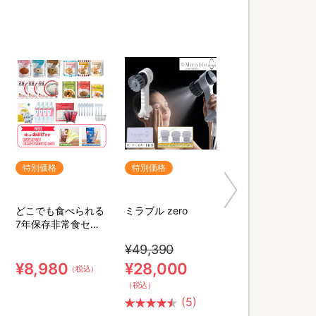
特別価格
特別価格
どこでも食べられる
ミラブル zero
7年保存非常食セッ
ト 3日分／計34点セ
¥49,390
ット【特典】粉末緑
茶&口腔ケア用ウェ
¥8,980
¥28,000
（税込）
ット綿棒
（税込）
(5)