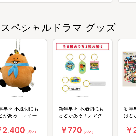
スペシャルドラマ グッズ
年早々 不適切にも
新年早々 不適切にも
新年
どがある！／イー
ほどがある！／アク
ほど
ーぬいぐるみマス
リルキーホルダー(全
ター
2,400
￥770
￥2
ット
6種)
カー
（税込）
（税込）