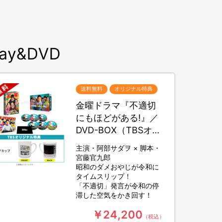
y&DVD
送料無料
オリジナル特典
金曜ドラマ『不適切
にもほどがある!』／
DVD-BOX（TBSオリ
ジナル特典付き・送
主演・阿部サダヲ × 脚本・
料無料・6枚組）
宮藤官九郎
昭和のダメおやじが令和に
タイムスリップ！
「不適切」発言が令和の停
滞した空気をかき回す！
￥24,200
（税込）