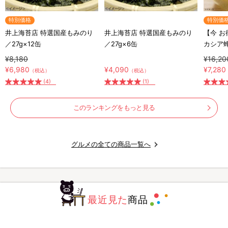
特別価格
特別価
井上海苔店 特選国産もみのり
井上海苔店 特選国産もみのり
【今 
／27g×12缶
／27g×6缶
カシア
シア蜂蜜
¥8,180
¥16,20
ト付き
¥6,980
¥4,090
¥7,280
（税込）
（税込）
(4)
(1)
このランキングをもっと見る
グルメの全ての商品一覧へ
最近見た
商品