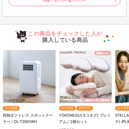
特集・セール一覧ページへ
この商品をチェックした人が
購入している商品
特別価格
特別価格
送料無料
送料無
排熱ダクトレス スポットクー
YOKONEGU(ヨコネグ) プレミ
STELL
ラー／DL-T2601WH
アム／2個セット
テ) IP