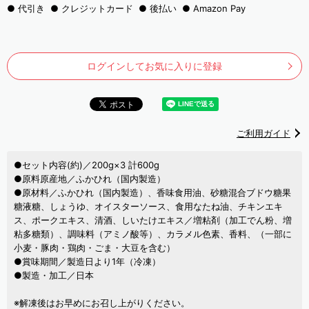
代引き
クレジットカード
後払い
Amazon Pay
ログインしてお気に入りに登録
ご利用ガイド
●セット内容(約)／200g×3 計600g
●原料原産地／ふかひれ（国内製造）
●原材料／ふかひれ（国内製造）、香味食用油、砂糖混合ブドウ糖果
糖液糖、しょうゆ、オイスターソース、食用なたね油、チキンエキ
ス、ポークエキス、清酒、しいたけエキス／増粘剤（加工でん粉、増
粘多糖類）、調味料（アミノ酸等）、カラメル色素、香料、（一部に
小麦・豚肉・鶏肉・ごま・大豆を含む）
●賞味期間／製造日より1年（冷凍）
●製造・加工／日本
※解凍後はお早めにお召し上がりください。