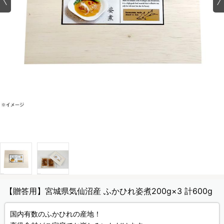
【贈答用】宮城県気仙沼産 ふかひれ姿煮200g×3 計600g
国内有数のふかひれの産地！