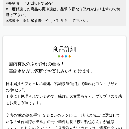
※要冷凍（-18℃以下で保存）
※一度解凍した商品の再冷凍は、品質を損なう恐れがありますのでお
避け下さい。
※沸騰中、器に移す際、やけどに注意して下さい。
商品詳細
国内有数のふかひれの産地！
高級食材がご家庭でお楽しみいただけます。
日本屈指のフカヒレの産地「宮城県気仙沼」で獲れたヨシキリザメ
の“胸ビレ”。
丁寧に下処理されているので、繊維が大変柔らかく、プリプリの食感
をお楽しみ頂けます。
姿煮の“味の決め手”となるタレのレシピは、“現代の名工”に選ばれて
いる「仙台国際ホテル」の元中華料理長『櫻井哲也さん』が監修。
シェフこだわりのタレでじっくり煮込んだフカヒレは、濃厚なタレの