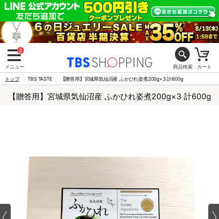
2
メニュー
商品検索
カート
トップ
TBS TASTE
【贈答用】宮城県気仙沼産 ふかひれ姿煮200g×3 計600g
【贈答用】宮城県気仙沼産 ふかひれ姿煮200g×3 計600g