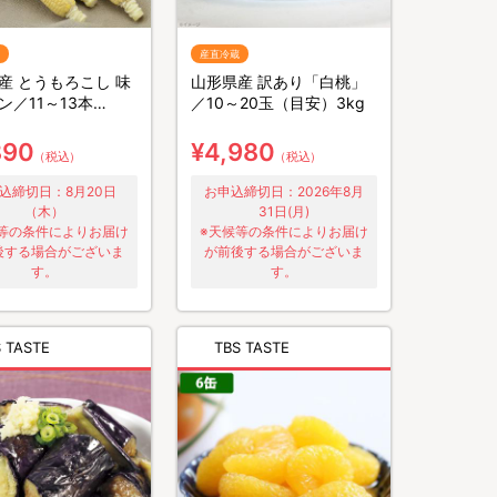
産直冷蔵
産 とうもろこし 味
山形県産 訳あり「白桃」
ン／11～13本
／10～20玉（目安）3kg
890
¥4,980
（税込）
（税込）
込締切日：8月20日
お申込締切日：2026年8月
（木）
31日(月)
等の条件によりお届け
※天候等の条件によりお届け
後する場合がございま
が前後する場合がございま
す。
す。
 TASTE
TBS TASTE