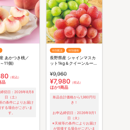
特別配送
特別価格
産 あかつき桃／
長野県産 シャインマスカ
9～11個)
ット1kg＆クイーンルージ
ュ1kg 各2房計4房 計2kg
¥9,960
280
（税込）
¥7,980
商品
（税込）
ほか1商品
締切日：2026年8月8
日（土）
単品合計価格から1,980円引
等の条件によりお届け
き！
後する場合がございま
す。
お申込締切日：2026年9月1
日（火）
※天候等の条件によりお届け
が前後する場合がございま