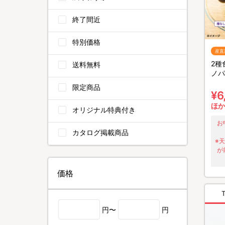
終了間近
特別価格
産直
2種
送料無料
ノパ
し巨
限定商品
1.8
¥6
ほか
オリジナル特典付き
お
カタログ掲載商品
※
が
価格
円〜
円