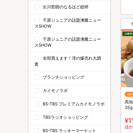
出川哲朗のなるほど総研
千原ジュニアの話題沸騰ニュー
スSHOW
千原ジュニアの話題沸騰ニュー
スSHOW
全部買えます！淳の爆売れ大調
査
ブランチショッピング
カイモノラボ
送料
高知
BS-TBS プレミアムカイモノラボ
35g
TBSラジオショッピング
¥1
ほか
BS-TBS ラッキーマーケット