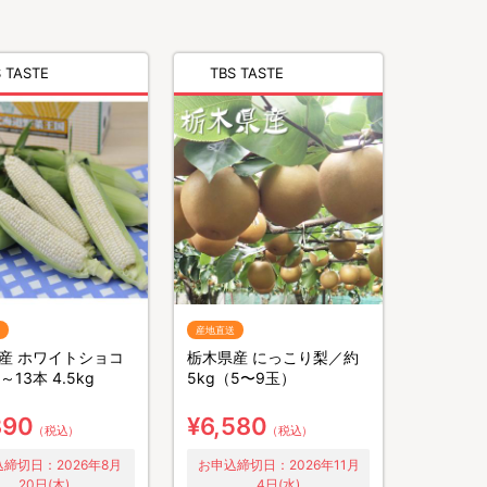
 TASTE
TBS TASTE
産地直送
産 ホワイトショコ
栃木県産 にっこり梨／約
～13本 4.5kg
5kg（5〜9玉）
390
¥6,580
（税込）
（税込）
締切日：2026年8月
お申込締切日：2026年11月
20日(木)
4日(水)