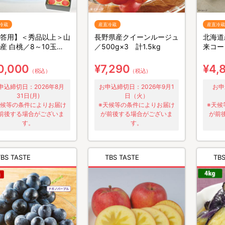
冷蔵
産直冷蔵
産直冷蔵
答用】＜秀品以上＞山
長野県産クイーンルージュ
北海道
産 白桃／8～10玉
／500g×3 計1.5kg
来コー
4.8kg
0,000
¥7,290
¥4,
（税込）
（税込）
申込締切日：2026年8月
お申込締切日：2026年9月1
お申
31日(月)
日（火）
天候等の条件によりお届け
※天候等の条件によりお届け
※天候
前後する場合がございま
が前後する場合がございま
が前
す。
す。
TBS TASTE
TBS TASTE
TBS