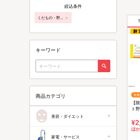
絞込条件
くだもの・野菜
キーワード
商品カテゴリ
数量
【限
ト野
ーン
美容・ダイエット
¥2
ほか
家電・サービス