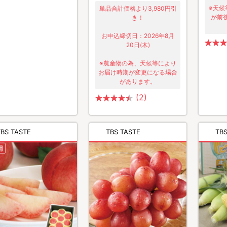
※天候
単品合計価格より3,980円引
が前
き！
お申込締切日：2026年8月
20日(木)
※農産物の為、天候等により
お届け時期が変更になる場合
があります。
(2)
TBS TASTE
TBS TASTE
TBS