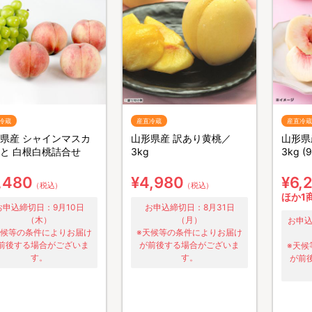
冷蔵
産直冷蔵
産直冷蔵
県産 シャインマスカ
山形県産 訳あり黄桃／
山形県
と 白根白桃詰合せ
3kg
3kg (
,480
¥4,980
¥6,
（税込）
（税込）
ほか1
お申込締切日：9月10日
お申込締切日：8月31日
（木）
（月）
お申込
天候等の条件によりお届け
※天候等の条件によりお届け
前後する場合がございま
が前後する場合がございま
※天候
す。
す。
が前