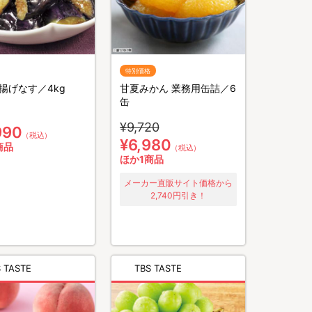
特別価格
揚げなす／4kg
甘夏みかん 業務用缶詰／6
缶
¥9,720
990
（税込）
¥6,980
商品
（税込）
ほか1商品
メーカー直販サイト価格から
2,740円引き！
 TASTE
TBS TASTE