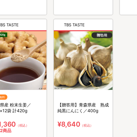
TBS TASTE
TBS TASTE
無料
県産 粉末生姜／
【贈答用】青森県産 熟成
×12袋 計420g
純黒にんにく／400g
1,360
¥8,640
（税込）
（税込）
2商品