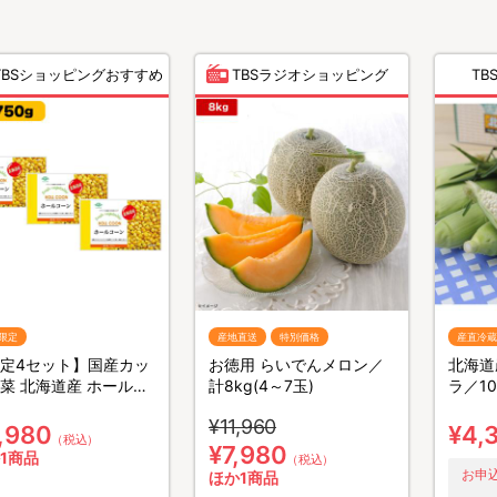
TBSショッピングおすすめ
TBSラジオショッピング
TBS
限定
産地直送
特別価格
産直冷蔵
定4セット】国産カッ
お徳用 らいでんメロン／
北海道
菜 北海道産 ホールコ
計8kg(4～7玉)
ラ／10
／250g×3 計750g
¥11,960
,980
¥4,
（税込）
¥7,980
1商品
（税込）
お申込
ほか1商品