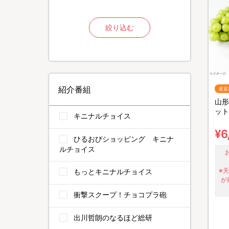
絞り込む
紹介番組
産直
山形
ット
キニナルチョイス
¥6
ひるおびショッピング キニナ
ルチョイス
※
もっとキニナルチョイス
が
衝撃スクープ！チョコプラ砲
出川哲朗のなるほど総研