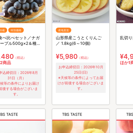
冷蔵
特別価格
産地直送
食べ比べセット／ナガ
山形県産こうとくりんご
乱切り
ープル500g×2＆種な
／ 1.8kg(6～10個)
峰400g×2 計4房 計
kg
,480
¥5,980
¥4,
（税込）
（税込）
2商品
ほか1
お申込締切日：2026年10月
25日(日)
申込締切日：2026年8月
※天候等の条件によってお届
31日（月）
けが前後する場合がございま
天候等の条件によりお届け
す。
前後する場合がございま
す。
TBS TASTE
TBS TASTE
TBS