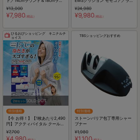
ト／14cmラウンド＆18cmラウ
EMSクッション モモコア／ライ
ンドセット／エニデイブラック
ザップトレーナー監修
¥13,000
¥24,980
／電子レンジ調理器具
¥7,980
¥9,980
（税込）
（税込）
ひるおびショッピング キニナルチ
TBSショッピングおすすめ
ョイス
特別価格
特別価格
【今 お得！】【1枚あたり2,490
ストーンバリア包丁専用シャー
円】アクティバイタル クールメ
プナー
イカー 冷却ポンチョ／2枚セッ
¥7,700
¥1,980
ト
¥4,980
¥1,100
（税込）
（税込）