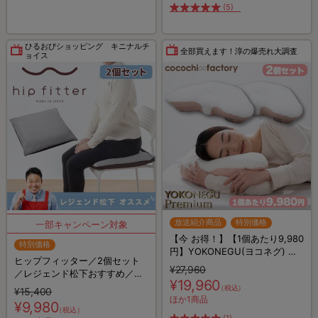
(5)
ひるおびショッピング キニナルチ
全部買えます！淳の爆売れ大調査
ョイス
放送紹介商品
特別価格
【今 お得！】【1個あたり9,980
特別価格
円】YOKONEGU(ヨコネグ) プ
ヒップフィッター／2個セット
レミアム／2個セット／横向き
¥27,960
／レジェンド松下おすすめ／ク
寝専用枕
¥19,960
ッション
（税込）
¥15,400
ほか1商品
¥9,980
（税込）