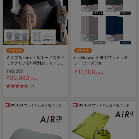
特別価格
送料無料
ミラブルzero トルネードスティ
nishikawa [AiR01]マットレス
ッククリア2本特別セット／シ
シーツ／ダブル
ャワーヘッド
¥49,390
¥12,100
（税込）
¥29,980
（税込）
(2)
BS-TBS プレミアムカイモノラボ
BS-TBS プレミアムカイモノラボ