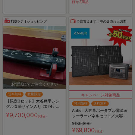
ほか2商品
TBSラジオショッピング
全部買えます！淳の爆売れ大調査
送料無料
数量限定
【限定3セット】大谷翔平シン
特別価格
送料無料
グル直筆サイン入り 2024ナシ
Anker 大容量ポータブル電源＆
ョナルリーグMVP記念試合用モ
¥9,700,000
ソーラーパネルセット／大容量
（税込）
デルバット／展示用フレーム2
＆高出力／768Wh／10ポート／
種特別セット
¥139,890
防災グッズ／災害対策
¥69,800
（税込）