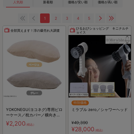
人気順
新着順
価格が安い順
価格が高い順
1
2
3
4
5
ひるおびショッピング キニナルチ
全部買えます！淳の爆売れ大調査
ョイス
特別価格
YOKONEGU(ヨコネグ)専用ピロ
ミラブル zero／シャワーヘッド
ーケース／枕カバー／横向き寝
専用枕カバー
¥2,200
¥49,390
（税込）
¥28,000
（税込）