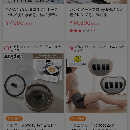
YOKONEGU(ヨコネグ) ポータ
レンジメートプロ by BRUNO／
ブル／横向き寝専用枕／携帯用
電子レンジ専用調理器
／旅行用
¥7,980
¥14,800
（税込）
（税込）
(1)
ひるおびショッピング キニナルチ
ひるおびショッピング キニナルチ
ョイス
ョイス
特別価格
特別価格
マイヤー Anyday 特別2点セッ
チョコザップ（chocoZAP）