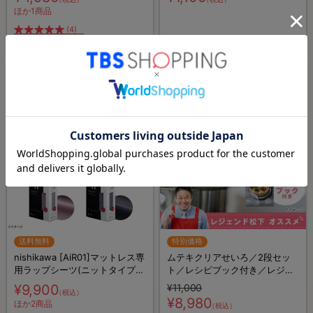
ほか1商品
(4)
TBSショッピングおすすめ
TBSショッピングおすすめ
送料無料
特別価格
nishikawa [AiR01]マットレス専
ムテキクリアせいろ／2段セッ
用ラップシーツ(ニットタイプ)
ト／レシピブック付き／レジェ
／シングル(S)
ンド松下／電子レンジOK／キッ
¥9,900
¥11,000
（税込）
チングッズ
¥8,980
ほか2商品
（税込）