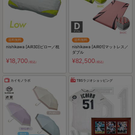
送料無料
送料無料
nishikawa [AiR3D]ピロー／枕
nishikawa [AiR01]マットレス／
ダブル
¥18,700
¥82,500
（税込）
（税込）
カイモノラボ
TBSラジオショッピング