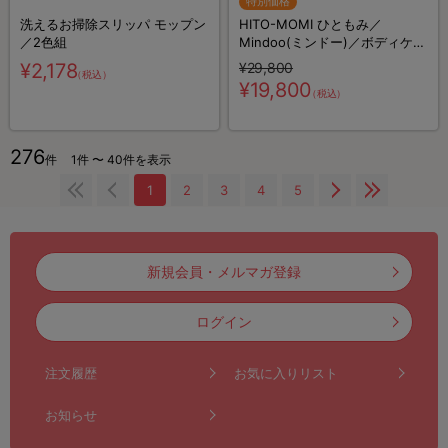
特別価格
洗えるお掃除スリッパ モップン
HITO-MOMI ひともみ／
／2色組
Mindoo(ミンドー)／ボディケア
／ハンズフリー
¥2,178
¥29,800
（税込）
¥19,800
（税込）
276
件
1件 〜 40件を表示
1
2
3
4
5
新規会員・メルマガ登録
ログイン
注文履歴
お気に入りリスト
お知らせ