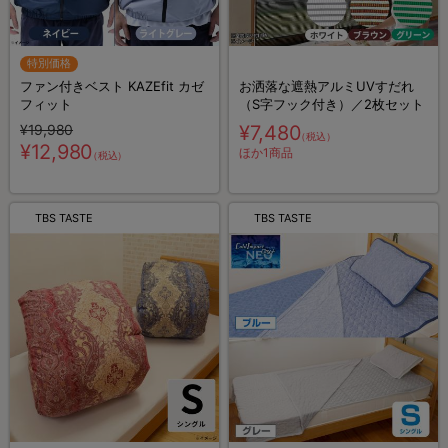
特別価格
ファン付きベスト KAZEfit カゼ
お洒落な遮熱アルミUVすだれ
フィット
（S字フック付き）／2枚セット
¥19,980
¥7,480
（税込）
¥12,980
ほか1商品
（税込）
TBS TASTE
TBS TASTE