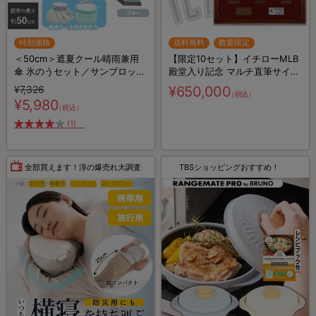
特別価格
送料無料
数量限定
＜50cm＞遮夏クール晴雨兼用
【限定10セット】イチローMLB
傘 氷のうセット／サンブロック
殿堂入り記念 マルチ直筆サイン
ラボ／3段コンパクト
入りユニフォーム／展示用フレ
¥7,326
¥650,000
（税込）
ーム2種特別セット
¥5,980
（税込）
(1)
全部買えます！淳の爆売れ大調査
TBSショッピングおすすめ！