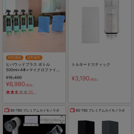
特別価格
送料無料
ヒバウッドプラス ボトル
トルネードスティック
500ml×4本+マイクロファイバ
ークロス×2枚／防虫スプレー／
¥15,400
¥3,190
（税込）
防虫剤／害虫忌避剤
¥6,980
（税込）
(5)
BS-TBS プレミアムカイモノラボ
BS-TBS プレミアムカイモノラボ