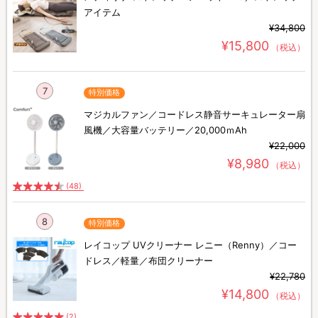
アイテム
¥34,800
¥15,800
（税込）
7
特別価格
マジカルファン／コードレス静音サーキュレーター扇
風機／大容量バッテリー／20,000ｍAh
¥22,000
¥8,980
（税込）
(48)
8
特別価格
レイコップ UVクリーナー レニー（Renny）／コー
ドレス／軽量／布団クリーナー
¥22,780
¥14,800
（税込）
(2)