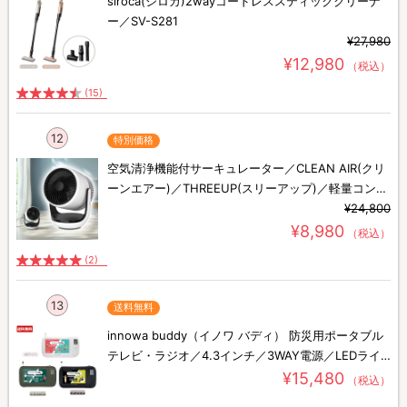
siroca(シロカ)2wayコードレススティッククリーナ
ー／SV-S281
¥27,980
¥12,980
（税込）
(15)
12
特別価格
空気清浄機能付サーキュレーター／CLEAN AIR(クリ
ーンエアー)／THREEUP(スリーアップ)／軽量コンパ
クト／省エネ
¥24,800
¥8,980
（税込）
(2)
13
送料無料
innowa buddy（イノワ バディ） 防災用ポータブル
テレビ・ラジオ／4.3インチ／3WAY電源／LEDライ
ト／モバイルバッテリー／アウトドア／防災用品
¥15,480
（税込）