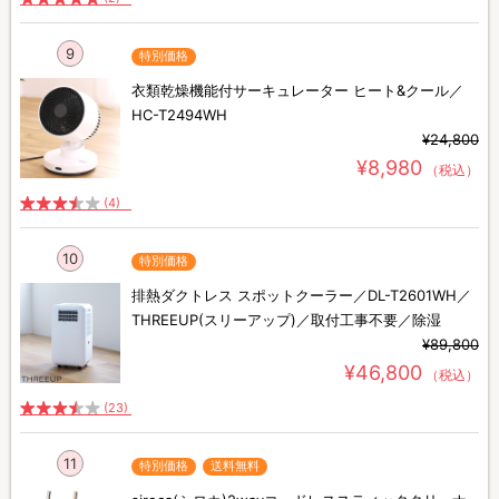
9
特別価格
衣類乾燥機能付サーキュレーター ヒート&クール／
HC-T2494WH
¥24,800
¥8,980
（税込）
(4)
10
特別価格
排熱ダクトレス スポットクーラー／DL-T2601WH／
THREEUP(スリーアップ)／取付工事不要／除湿
¥89,800
¥46,800
（税込）
(23)
11
特別価格
送料無料