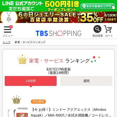
2
メニュー
商品検索
カート
トップ
家電・サービスランキング
家電・サービス
ランキング
8月7日17時更新
《最新24時間》
24時間
週間
1
特別価格
【今 お得！】ミンドー アクアエックス（Mindoo
AquaX）／MIA-N001／水拭き掃除機／コードレス掃