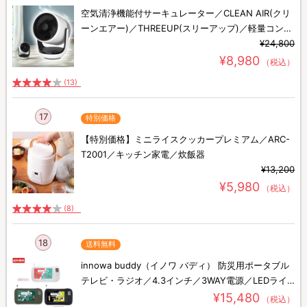
空気清浄機能付サーキュレーター／CLEAN AIR(クリ
ーンエアー)／THREEUP(スリーアップ)／軽量コンパ
クト／省エネ
¥24,800
¥8,980
（税込）
(13)
17
特別価格
【特別価格】ミニライスクッカープレミアム／ARC-
T2001／キッチン家電／炊飯器
¥13,200
¥5,980
（税込）
(8)
18
送料無料
innowa buddy（イノワ バディ） 防災用ポータブル
テレビ・ラジオ／4.3インチ／3WAY電源／LEDライ
ト／モバイルバッテリー／アウトドア／防災用品
¥15,480
（税込）