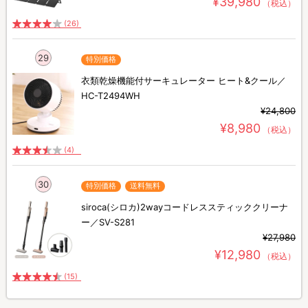
¥39,980
（税込）
(26)
29
特別価格
衣類乾燥機能付サーキュレーター ヒート&クール／
HC-T2494WH
¥24,800
¥8,980
（税込）
(4)
30
特別価格
送料無料
siroca(シロカ)2wayコードレススティッククリーナ
ー／SV-S281
¥27,980
¥12,980
（税込）
(15)