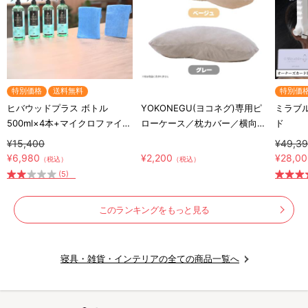
特別価格
送料無料
特別価
ヒバウッドプラス ボトル
YOKONEGU(ヨコネグ)専用ピ
ミラブル
500ml×4本+マイクロファイバ
ローケース／枕カバー／横向き
ド
ークロス×2枚／防虫スプレー
寝専用枕カバー
¥15,400
¥49,3
／防虫剤／害虫忌避剤
¥6,980
¥2,200
¥28,0
（税込）
（税込）
(5)
このランキングをもっと見る
寝具・雑貨・インテリアの全ての商品一覧へ