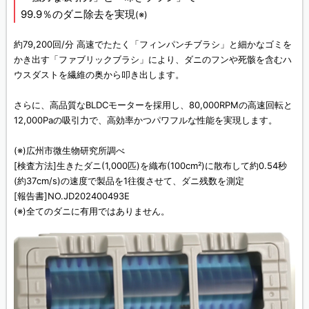
99.9％のダニ除去を実現
(※)
約79,200回/分 高速でたたく「フィンパンチブラシ」と細かなゴミを
かき出す「ファブリックブラシ」により、ダニのフンや死骸を含むハ
ウスダストを繊維の奥から叩き出します。
さらに、高品質なBLDCモーターを採用し、80,000RPMの高速回転と
12,000Paの吸引力で、高効率かつパワフルな性能を実現します。
(※)広州市微生物研究所調べ
[検査方法]生きたダニ(1,000匹)を織布(100cm²)に散布して約0.54秒
(約37cm/s)の速度で製品を1往復させて、ダニ残数を測定
[報告書]NO.JD202400493E
(※)全てのダニに有用ではありません。