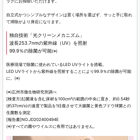
ラクにお掃除いただけます。
自立式かつシンプルなデザインは置く場所を選ばず、サッと手に取れ
て掃除がより身近になります。
独自技術「光クリーンメカニズム」
波長253.7nmの紫外線（UV）を照射
99.9％の除菌が可能
(※)
医療現場で除菌に使われているLED UVライトを搭載。
LED UVライトから紫外線を照射することにより99.9％の除菌が可能
に。
(※)
(※)広州市微生物研究所調べ
[検査方法]菌液を含む床材を100cm²の範囲の中央に置き、約0.54秒
(約37cm/s)の速度で製品を1往復させて大腸菌と黄色ブドウ球菌との
生菌数を測定
[報告書]NO.JD202400494E
(※)すべての菌やウイルスに有用ではありません。