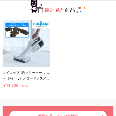
最近見た
商品
レイコップ UVクリーナー レニ
ー（Renny）／コードレス／軽
量／布団クリーナー
￥14,800
（税込）
新規会員・メルマガ登録