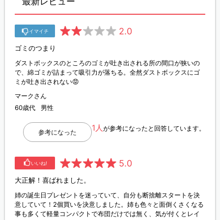
最新レビュー
2.0
イマイチ
ゴミのつまり
ダストボックスのところのゴミが吐き出される所の間口が狭いの
で、綿ゴミが詰まって吸引力が落ちる。全然ダストボックスにゴ
ミが吐き出されない😡
マークさん
60歳代
男性
1人
が参考になったと回答しています。
参考になった
5.0
いいね!
大正解！喜ばれました。
姉の誕生日プレゼントを迷っていて、自分も断捨離スタートを決
意していて！2個買いを決意しました。姉も色々と面倒くさくなる
事も多くて軽量コンパクトで布団だけでは無く、気が付くとレイ