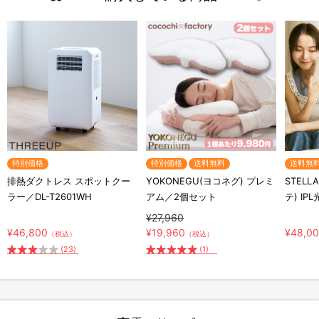
特別価格
特別価格
送料無料
送料無
排熱ダクトレス スポットクー
YOKONEGU(ヨコネグ) プレミ
STELL
ラー／DL-T2601WH
アム／2個セット
テ) IP
¥27,960
¥46,800
¥19,960
¥48,0
（税込）
（税込）
(23)
(1)