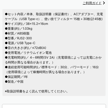
ご利用ガイド
●セット内容／本体、取扱説明書（保証書付）、ACアダプター、充電
ケーブル（USB Type-c）、使い捨てフィルター 15枚＋30枚(計45枚)
●サイズ(約)／38×15.2×16cm
●重量(約)／1.03kg
●材質／ABS樹脂
●型番／RJS2-300
●電源／USB Type-C
●音の大きさ(約)／≤72dB(A)
●使用電池／リチウムイオン電池
●充電時間(約)／ 4～6時間(5V 2A)（充電環境によっては充電にかか
る時間が異なる場合があります。）
●連続使用可能時間(約)／標準モード：30分、パワーモード：16分
（使用環境によって稼働時間が異なる場合があります。）
●保証期間／1年
●製造／中国
※取扱説明書をよく読んで使用してください。