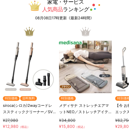
家電・サービス
人気商品
ランキング
08月08日17時更新《最新24時間》
1
2
特別価格
送料無料
特別価格
特別価
siroca(シロカ)2wayコードレ
メディサナ ストレッチエアマ
【今 お
ススティッククリーナー／SV-
ットNEO／ストレッチアイテ
エックス
S281
ム
MIA-
¥27,980
¥34,800
¥62,75
ードレ
¥12,980
¥15,800
¥29,8
（税込）
（税込）