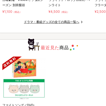
ーズン 別班饅頭
ンライト
フラー
¥1,100
¥4,500
¥2,500
（税込）
（税込）
ドラマ・番組グッズの全ての商品一覧へ
最近見た
商品
ファイトソング／DVD-