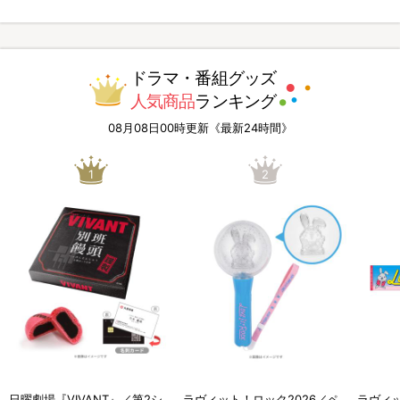
ドラマ・番組グッズ
人気商品
ランキング
08月08日00時更新《最新24時間》
1
2
日曜劇場『VIVANT』／第2シ
ラヴィット！ロック2026／ペ
ラヴィッ