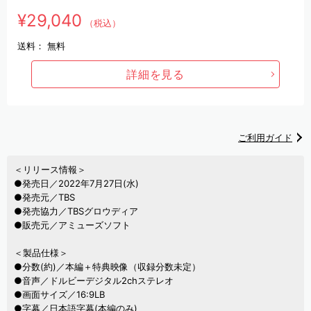
¥29,040
（税込）
送料：
無料
詳細を見る
ご利用ガイド
＜リリース情報＞
●発売日／2022年7月27日(水)
●発売元／TBS
●発売協力／TBSグロウディア
●販売元／アミューズソフト
＜製品仕様＞
●分数(約)／本編＋特典映像（収録分数未定）
●音声／ドルビーデジタル2chステレオ
●画面サイズ／16:9LB
●字幕／日本語字幕(本編のみ)