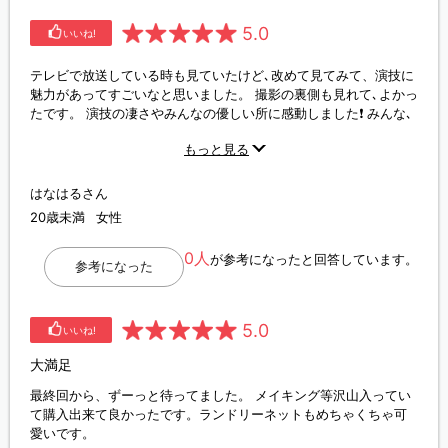
5.0
いいね!
テレビで放送している時も見ていたけど､改めて見てみて、演技に
魅力があってすごいなと思いました。 撮影の裏側も見れて､よかっ
たです。 演技の凄さやみんなの優しい所に感動しました❗️ みんな､
大好き💕続きが気になります…
もっと見る
はなはるさん
20歳未満
女性
0人
が参考になったと回答しています。
参考になった
5.0
いいね!
大満足
最終回から、ずーっと待ってました。 メイキング等沢山入ってい
て購入出来て良かったです。ランドリーネットもめちゃくちゃ可
愛いです。