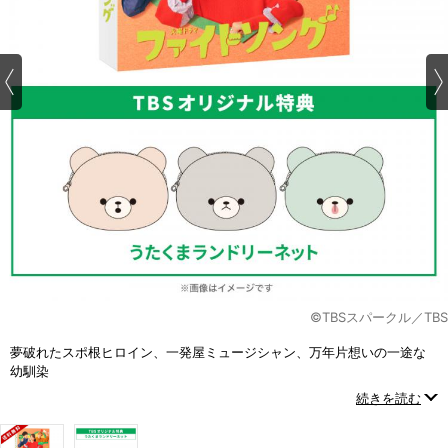
©TBSスパークル／TBS
夢破れたスポ根ヒロイン、一発屋ミュージシャン、万年片想いの一途な
幼馴染
不器用な３人のじれったくて切ない、恋と成長の物語
続きを読む