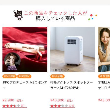
この商品をチェックした人が
購入している商品
特別価格
期間限定
特別価格
送料無
IKKOプロデュース MEラボンア
排熱ダクトレス スポットクー
STELL
イ
ラー／DL-T2601WH
テ) IP
¥9,980
¥46,800
¥48,0
（税込）
（税込）
(5)
(23)