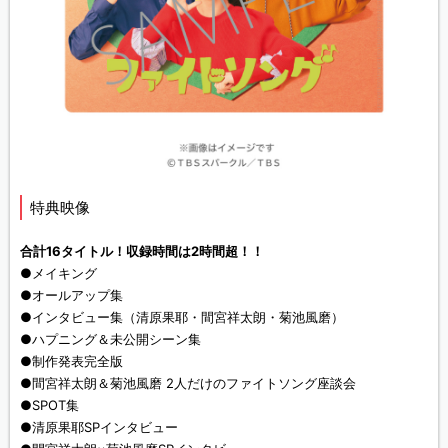
特典映像
合計16タイトル！収録時間は2時間超！！
●メイキング
●オールアップ集
●インタビュー集（清原果耶・間宮祥太朗・菊池風磨）
●ハプニング＆未公開シーン集
●制作発表完全版
●間宮祥太朗＆菊池風磨 2人だけのファイトソング座談会
●SPOT集
●清原果耶SPインタビュー