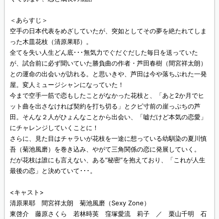
＜あらすじ＞
空手の日本代表をめざしていたが、突如としてその夢を絶たれてしま
った木皿花枝（清原果耶）。
全てを失い人生どん底･･･無気力でぐだぐだした毎日を送っていた
が、試合前に必ず聞いていた勝負曲の作者・芦田春樹（間宮祥太朗）
との運命の出会いが訪れる。と思いきや、芦田は今や落ちぶれた一発
屋。変人ミュージシャンになっていた！
今まで空手一筋で恋もしたことがなかった花枝と、「あと2か月でヒ
ット曲を出さなければ契約を打ち切る」とクビ寸前の崖っぷちの芦
田。そんな２人がひょんなことから出会い、「嘘だけど本気の恋愛」
にチャレンジしていくことに！
さらに、見た目はチャラいが花枝を一途に想っている幼馴染の夏川慎
吾（菊池風磨）を巻き込み、やがて三角関係の恋に発展していく。
だが花枝は誰にも言えない、ある“秘密”を抱えており、「これが人生
最後の恋」と決めていて･･･。
<キャスト>
清原果耶 間宮祥太朗 菊池風磨（Sexy Zone）
東啓介 藤原さくら 若林時英 窪塚愛流 莉子 ／ 栗山千明 石