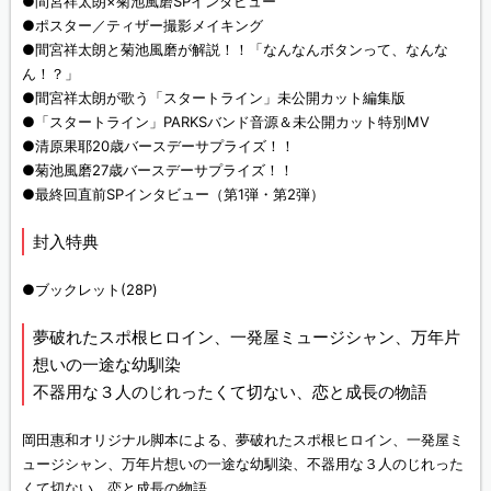
●間宮祥太朗×菊池風磨SPインタビュー
●ポスター／ティザー撮影メイキング
●間宮祥太朗と菊池風磨が解説！！「なんなんボタンって、なんな
ん！？」
●間宮祥太朗が歌う「スタートライン」未公開カット編集版
●「スタートライン」PARKSバンド音源＆未公開カット特別MV
●清原果耶20歳バースデーサプライズ！！
●菊池風磨27歳バースデーサプライズ！！
●最終回直前SPインタビュー（第1弾・第2弾）
封入特典
●ブックレット(28P)
夢破れたスポ根ヒロイン、一発屋ミュージシャン、万年片
想いの一途な幼馴染
不器用な３人のじれったくて切ない、恋と成長の物語
岡田惠和オリジナル脚本による、夢破れたスポ根ヒロイン、一発屋ミ
ュージシャン、万年片想いの一途な幼馴染、不器用な３人のじれった
くて切ない、恋と成長の物語