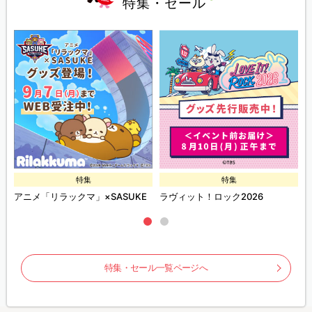
特集・セール
特集
特集
ズ
アニメ「リラックマ」×SASUKE
ラヴィット！ロック2026
特集・セール一覧ページへ