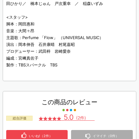
田ひかり／ 橋本じゅん 戸次重幸 ／ 稲森いずみ
<スタッフ>
脚本：岡田惠和
音楽：大間々昂
主題歌：Perfume 「Flow」 （UNIVERSAL MUSIC）
演出：岡本伸吾 石井康晴 村尾嘉昭
プロデューサー：武田梓 岩崎愛奈
編成：宮﨑真佐子
製作：TBSスパークル TBS
この商品のレビュー
5.0
(2件)
総合評価
いいね!（2件）
イマイチ（0件）