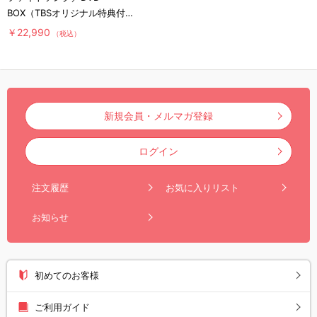
BOX（TBSオリジナル特典付
き・送料無料・6枚組）
￥22,990
（税込）
新規会員・メルマガ登録
ログイン
注文履歴
お気に入りリスト
お知らせ
初めてのお客様
ご利用ガイド