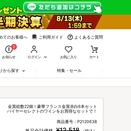
めてのお客様へ
ご利用ガイド
よくあるご質問
2
お知らせ
ログイン
お気に入り
カート
リから探す
特集・セール
金賞総数22個！豪華フランス金賞赤白6本セット
バイヤーセレクトのワインをお買得なセットで！
商品番号：
P2120638
¥12,518
単品合計価格
（税込）