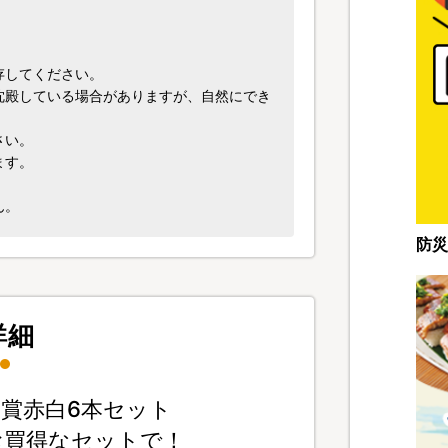
存してください。
沈殿している場合がありますが、自然にでき
さい。
ます。
ん。
防災
詳細
金賞赤白6本セット
お買得なセットで！