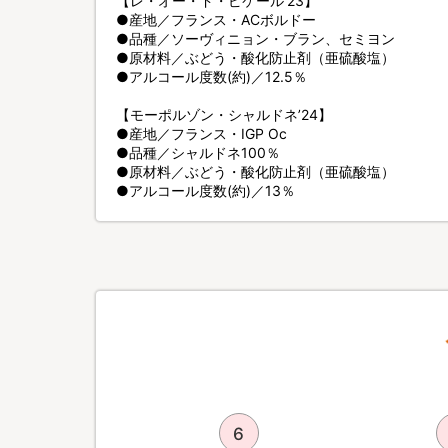
【レ・オー・ド・ピケール’23】
●産地／フランス・ACボルドー
●品種／ソーヴィニョン・ブラン、セミヨン
●原材料／ぶどう・酸化防止剤（亜硫酸塩）
●アルコール度数(約)／12.5％
【モーポルゾン・シャルドネ’24】
●産地／フランス・IGP Oc
●品種／シャルドネ100％
●原材料／ぶどう・酸化防止剤（亜硫酸塩）
●アルコール度数(約)／13％
5
6