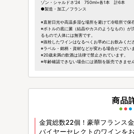
ゾン・シャルドネ’24 750ml×各1本 計6本
●製造・加工／フランス
※直射日光や高温多湿な場所を避けて冷暗所で保
※ボトルの底に澱（結晶やカスのようなもの）が
るもので人体には無害です。
※抜栓したワインはなるべくお早めにお飲みくだ
※ラベル・銘柄・資材などが変わる場合がござい
※20歳未満の飲酒は法律で禁止されています。
※年齢確認できない場合には酒類を販売できませ
商品
金賞総数22個！豪華フランス
バイヤーセレクトのワインを