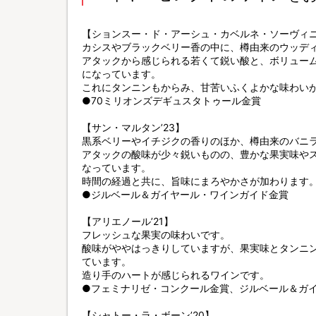
【ションスー・ド・アーシュ・カベルネ・ソーヴィ
カシスやブラックベリー香の中に、樽由来のウッデ
アタックから感じられる若くて鋭い酸と、ボリュー
になっています。
これにタンニンもからみ、甘苦いふくよかな味わい
●70ミリオンズデギュスタトゥール金賞
【サン・マルタン’23】
黒系ベリーやイチジクの香りのほか、樽由来のバニ
アタックの酸味が少々鋭いものの、豊かな果実味や
なっています。
時間の経過と共に、旨味にまろやかさが加わります
●ジルベール＆ガイヤール・ワインガイド金賞
【アリエノール’21】
フレッシュな果実の味わいです。
酸味がややはっきりしていますが、果実味とタンニ
ています。
造り手のハートが感じられるワインです。
●フェミナリゼ・コンクール金賞、ジルベール＆ガ
【シャトー・ラ・ボーン’20】