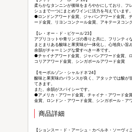
柔らかなタンニンが後味をまろやかにしており、フ
シュまで一つにまとめワインに活力を与えています
●ロンドンアワード金賞、ジャパンアワード金賞、
ード金賞、リヨンコンクール金賞、アキテーヌコン
【レ・オー・ド・ピケール’23】
アプリコットや青リンゴの香りと共に、フリンティ
まとまりある酸味と果実味が一体化し、心地良い旨
余韻がチャーミングな愛すべき一本です。
●チャイナアワード金賞、ジャパンアワード金賞、
コリアアワード金賞、シンガポールアワード金賞
【モーポルゾン・シャルドネ’24】
酸味と果実味のバランスが良く、アタックでは酸が
てきます。
また、余韻がスパイシーです。
●アメリカ・アワード金賞、チャイナ・アワード金
金賞、ロンドン・アワード金賞、シンガポール・ア
商品詳細
【ションスー・ド・アーシュ・カベルネ・ソーヴィ