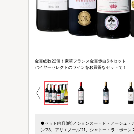
金賞総数22個！豪華フランス金賞赤白6本セット
バイヤーセレクトのワインをお買得なセットで！
●セット内容(約)／ションスー・ド・アーシュ・
ン’23、アリエノール’21、シャトー・ラ・ボーン