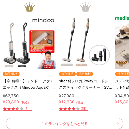
1
2
特別価格
特別価格
送料無料
特別価
【今 お得！】ミンドー アクア
siroca(シロカ)2wayコードレ
メディ
エックス（Mindoo AquaX）／
ススティッククリーナー／SV-
ットN
MIA-N001／水拭き掃除機／コ
S281
ム
¥62,750
¥27,980
¥34,8
ードレス掃除機／スティック掃
¥29,800
¥12,980
¥15,80
（税込）
（税込）
除機
(7)
(15)
このランキングをもっと見る