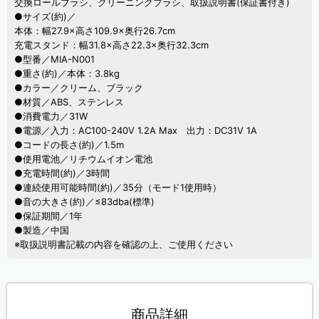
交換ロールブラシ、クリーニングブラシ、取扱説明書(保証書付き)
●サイズ(約)／
本体：幅27.9×高さ109.9×奥行26.7cm
充電スタンド：幅31.8×高さ22.3×奥行32.3cm
●型番／MIA-N001
●重さ(約)／本体：3.8kg
●カラー／クリーム、ブラック
●材質／ABS、ステンレス
●消費電力／31W
●電源／入力：AC100-240V 1.2A Max 出力：DC31V 1A
●コードの長さ(約)／1.5m
●使用電池／リチウムイオン電池
●充電時間(約)／3時間
●連続使用可能時間(約)／35分（モード1使用時）
●音の大きさ(約)／≤83dba(標準)
●保証期間／1年
●製造／中国
※取扱説明書記載の内容を確認の上、ご使用ください
商品詳細