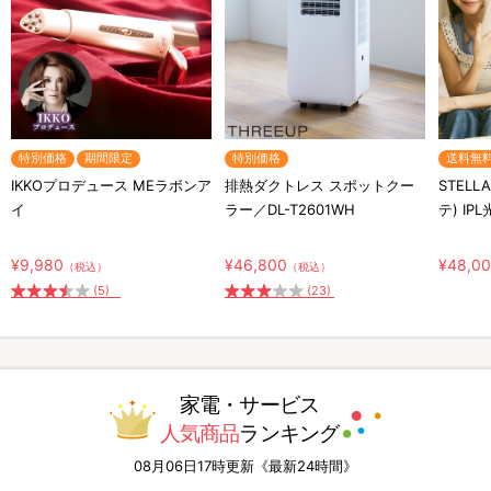
特別価格
期間限定
特別価格
送料無
IKKOプロデュース MEラボンア
排熱ダクトレス スポットクー
STELL
イ
ラー／DL-T2601WH
テ) IP
¥9,980
¥46,800
¥48,0
（税込）
（税込）
(5)
(23)
家電・サービス
人気商品
ランキング
08月06日17時更新《最新24時間》