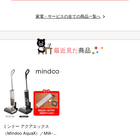
家電・サービスの全ての商品一覧へ
最近見た
商品
ミンドー アクアエックス
（Mindoo AquaX）／MIA-
N001／水拭き掃除機／コード