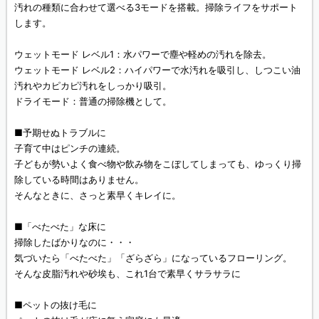
汚れの種類に合わせて選べる3モードを搭載。掃除ライフをサポート
します。
ウェットモード レベル1：水パワーで塵や軽めの汚れを除去。
ウェットモード レベル2：ハイパワーで水汚れを吸引し、しつこい油
汚れやカピカピ汚れをしっかり吸引。
ドライモード：普通の掃除機として。
■予期せぬトラブルに
子育て中はピンチの連続。
子どもが勢いよく食べ物や飲み物をこぼしてしまっても、ゆっくり掃
除している時間はありません。
そんなときに、さっと素早くキレイに。
■「べたべた」な床に
掃除したばかりなのに・・・
気づいたら「べたべた」「ざらざら」になっているフローリング。
そんな皮脂汚れや砂埃も、これ1台で素早くサラサラに
■ペットの抜け毛に