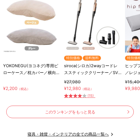
特別価格
送料無料
特別価
YOKONEGU(ヨコネグ)専用ピ
siroca(シロカ)2wayコードレ
ヒップ
ローケース／枕カバー／横向き
ススティッククリーナー／SV-
／レジ
寝専用枕カバー
S281
ッショ
¥27,980
¥15,40
¥2,200
¥12,980
¥9,98
（税込）
（税込）
(15)
このランキングをもっと見る
寝具・雑貨・インテリアの全ての商品一覧へ