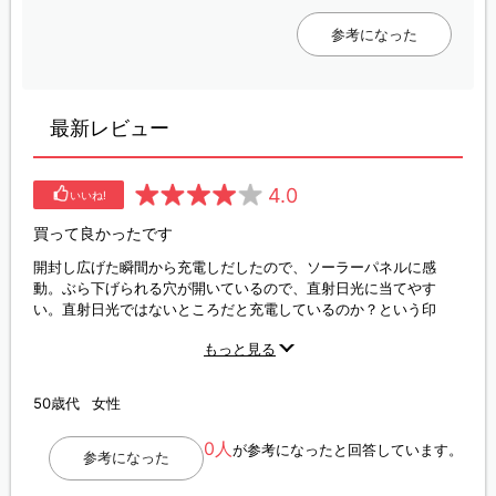
参考になった
最新レビュー
4.0
いいね!
買って良かったです
開封し広げた瞬間から充電しだしたので、ソーラーパネルに感
動。ぶら下げられる穴が開いているので、直射日光に当てやす
い。直射日光ではないところだと充電しているのか？という印
象。直射日光ならジワジワと100％に。その他機能的な事は書いて
もっと見る
ある通りなので可もなく不可もなくといった感じですが、見た目
もいいし、満足です。同じ会社の他の製品もみてみようと思いま
した。星を１つ減らしたのは、直射日光でなくてもジワジワ充電
50歳代
女性
してくれたらなあ、と思ったからです。
0人
が参考になったと回答しています。
参考になった