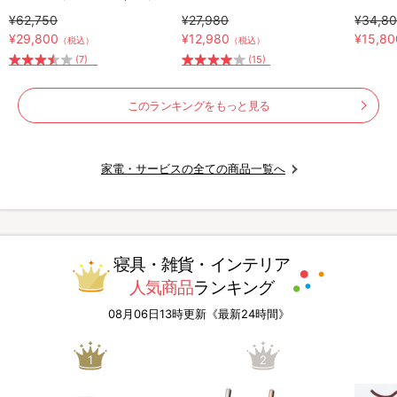
MIA-N001／水拭き掃除機／コ
S281
ム
¥62,750
¥27,980
¥34,8
ードレス掃除機／スティック掃
¥29,800
¥12,980
¥15,80
（税込）
（税込）
除機
(7)
(15)
このランキングをもっと見る
家電・サービスの全ての商品一覧へ
寝具・雑貨・インテリア
人気商品
ランキング
08月06日13時更新《最新24時間》
1
2