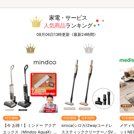
家電・サービス
人気商品
ランキング
08月06日13時更新《最新24時間》
1
2
特別価格
特別価格
送料無料
特別価
【今 お得！】ミンドー アクア
siroca(シロカ)2wayコードレ
メディ
エックス（Mindoo AquaX）／
ススティッククリーナー／SV-
ットN