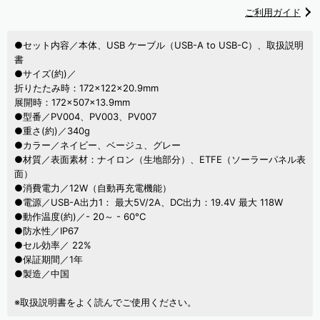
ご利用ガイド
●セット内容／本体、USB ケーブル（USB-A to USB-C）、取扱説明
書
●サイズ(約)／
折りたたみ時：172×122×20.9mm
展開時：172×507×13.9mm
●型番／PV004、PV003、PV007
●重さ(約)／340g
●カラー／ネイビー、ベージュ、グレー
●材質／表面素材：ナイロン（生地部分）、ETFE（ソーラーパネル表
面）
●消費電力／12W（自動再充電機能）
●電源／USB-A出力1： 最大5V/2A、DC出力：19.4V 最大 118W
●動作温度(約)／- 20～ - 60°C
●防水性／IP67
●セル効率／ 22%
●保証期間／1年
●製造／中国
※取扱説明書をよく読んでご使用ください。