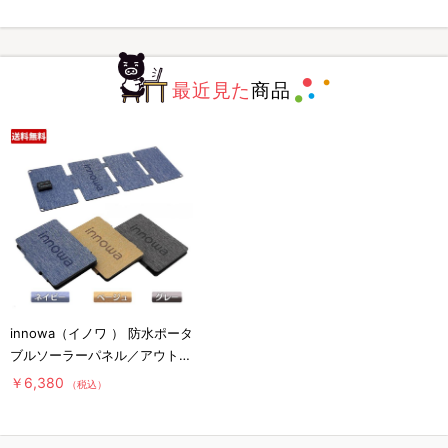
最近見た
商品
innowa（イノワ ） 防水ポータ
ブルソーラーパネル／アウトド
ア／防災用品
￥6,380
（税込）