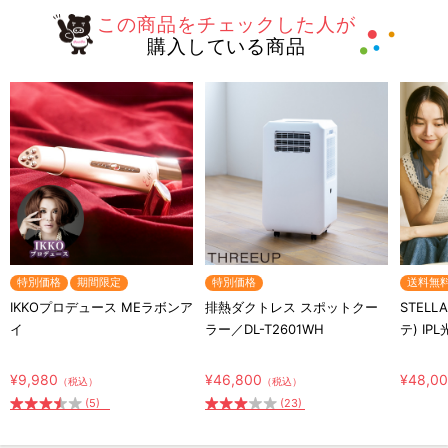
この商品をチェックした人が
購入している商品
特別価格
期間限定
特別価格
送料無
IKKOプロデュース MEラボンア
排熱ダクトレス スポットクー
STELL
イ
ラー／DL-T2601WH
テ) IP
¥9,980
¥46,800
¥48,0
（税込）
（税込）
(5)
(23)