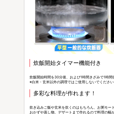
炊飯開始タイマー機能付き
炊飯開始時間を30分後、および1時間きざみで1時間
※白米・玄米以外の調理ではご使用しないでください
多彩な料理が作れます！
炊き込みご飯や玄米を炊くのはもちろん、お粥モー
おかずや蒸し物、デザートまで作れるので料理の幅