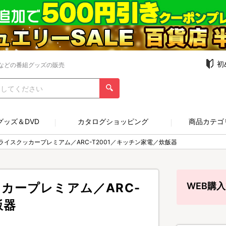
初
などの番組グッズの販売
グッズ＆DVD
カタログショッピング
商品カテゴ
イスクッカープレミアム／ARC-T2001／キッチン家電／炊飯器
カープレミアム／ARC-
WEB購
飯器