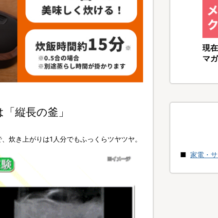
現在
マガ
は「縦長の釜」
で、炊き上がりは1人分でもふっくらツヤツヤ。
家電・サ