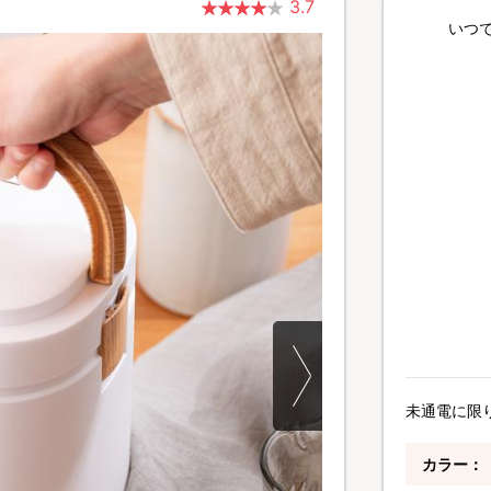
3.7
いつ
未通電に限
カラー：