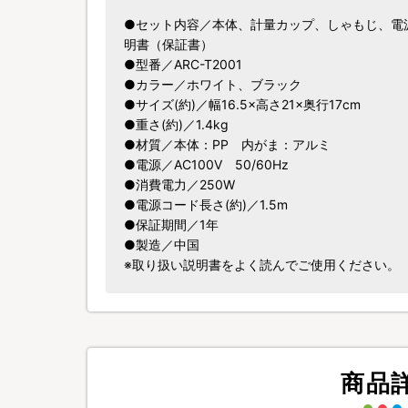
●セット内容／本体、計量カップ、しゃもじ、電
明書（保証書）
●型番／ARC-T2001
●カラー／ホワイト、ブラック
●サイズ(約)／幅16.5×高さ21×奥行17cm
●重さ(約)／1.4kg
●材質／本体：PP 内がま：アルミ
●電源／AC100V 50/60Hz
●消費電力／250W
●電源コード長さ(約)／1.5m
●保証期間／1年
●製造／中国
※取り扱い説明書をよく読んでご使用ください。
商品