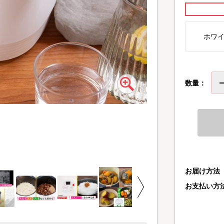
ホワ
数量：
0.5～2合炊きなので
炊飯時間約15分※で美
※0.5合の場合
※別途蒸らし時間が掛か
お届け方法
お支払い方