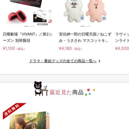
日曜劇場『VIVANT』／第2シ
安住紳一郎の日曜天国／ねこず
ラヴィッ
ーズン 別班饅頭
み・うささわ マスコットキー
ンライ
ホルダー2種セット
¥1,100
¥4,180
¥4,50
（税込）
（税込）
ドラマ・番組グッズの全ての商品一覧へ
最近見た
商品