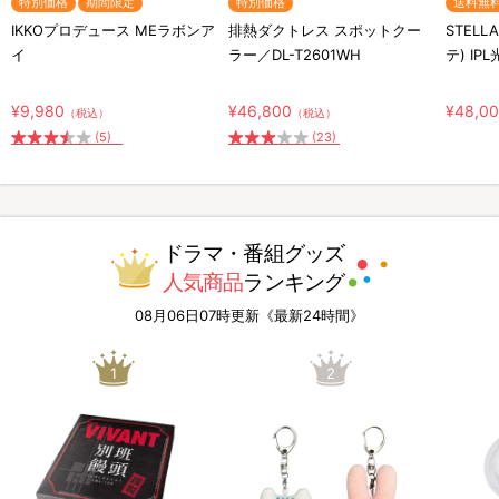
特別価格
期間限定
特別価格
送料無
IKKOプロデュース MEラボンア
排熱ダクトレス スポットクー
STELL
イ
ラー／DL-T2601WH
テ) IP
¥9,980
¥46,800
¥48,0
（税込）
（税込）
(5)
(23)
ドラマ・番組グッズ
人気商品
ランキング
08月06日07時更新《最新24時間》
1
2