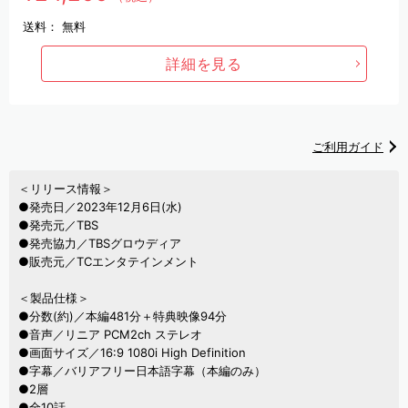
送料：
無料
詳細を見る
ご利用ガイド
＜リリース情報＞
●発売日／2023年12月6日(水)
●発売元／TBS
●発売協力／TBSグロウディア
●販売元／TCエンタテインメント
＜製品仕様＞
●分数(約)／本編481分＋特典映像94分
●音声／リニア PCM2ch ステレオ
●画面サイズ／16:9 1080i High Definition
●字幕／バリアフリー日本語字幕（本編のみ）
●2層
●全10話