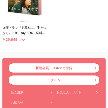
火曜ドラマ『夕暮れに、手をつ
なぐ』／Blu-ray BOX（送料無
料・4枚組）
￥29,645
（税込）
新規会員・メルマガ登録
ログイン
注文履歴
お気に入りリスト
お知らせ