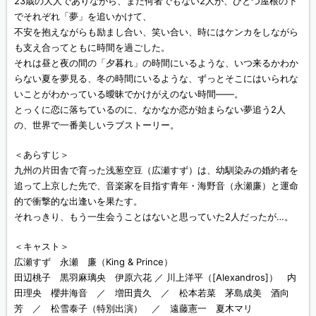
23歳の大人でありながら、まだ何者でもない2人が、ひとつ屋根の下
でそれぞれ「夢」を追いかけて、
不安を抱えながらも励まし合い、笑い合い、時にはケンカをしながら
も支え合ってともに時間を過ごした。
それは昼と夜の間の「夕暮れ」の時間にいるような、いつ来るかわか
らない夏を夢見る、冬の時間にいるような、ずっとそこにはいられな
いことがわかっている曖昧でかけがえのない時間――。
とっくに恋に落ちているのに、なかなか恋が始まらない夢追う2人
の、世界で一番美しいラブストーリー。
＜あらすじ＞
九州の片田舎で育った浅葱空豆（広瀬すず）は、幼馴染みの婚約者を
追って上京した先で、音楽家を目指す青年・海野音（永瀬廉）と運命
的で衝撃的な出逢いを果たす。
それっきり、もう一生会うことはないと思っていた2人だったが…。
＜キャスト＞
広瀬すず 永瀬 廉（King & Prince）
田辺桃子 黒羽麻璃央 伊原六花 ／ 川上洋平（[Alexandros]） 内
田理央 櫻井海音 ／ 増田貴久 ／ 松本若菜 茅島成美 酒向
芳 ／ 松雪泰子（特別出演） ／ 遠藤憲一 夏木マリ