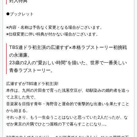
封入特典
●ブックレット
※内容・名称は予告なく変更となる場合がございます。
※仕様変更に伴い特典が付かない場合がございます。
TBS連ドラ初主演の広瀬すず×本格ラブストーリー初挑戦
の永瀬廉。
23歳の2人の“愛おしい時間”を描いた、世界で一番美しい
青春ラブストーリー。
広瀬すずがTBS連ドラ初主演!
本作は、九州の片田舎で育った浅葱空豆が、幼馴染みの婚約者を追っ
て上京した先で、
音楽家を目指す青年・海野音と運命的で衝撃的な出逢いを果たすこと
から始まる。
それっきり、もう一生会うことはないと思っていた2人だったが、な
ぜか東京の片隅でひとつ屋根の下で暮らすことになり…。