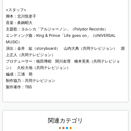
<スタッフ>
脚本：北川悦吏子
音楽：眞鍋昭大
主題歌：ヨルシカ「アルジャーノン」（Polydor Records）
エンディング曲：King & Prince「Life goes on」（UNIVERSAL
MUSIC）
演出：金井 紘（storyboard） 山内大典（共同テレビジョン） 淵
上正人（共同テレビジョン）
プロデューサー：植田博樹 関川友理 橋本芙美（共同テレビジョ
ン） 久松大地（共同テレビジョン）
編成：三浦 萌
制作協力：共同テレビジョン
製作著作：TBS
関連カテゴリ