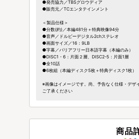
●発売協力／TBSグロウディア
●販売元／TCエンタテインメント
＜製品仕様＞
●分数(約)／本編481分＋特典映像94分
●音声／ドルビーデジタル2chステレオ
●画面サイズ／16：9LB
●字幕／バリアフリー日本語字幕（本編のみ）
●DISC1・6：片面２層、DISC2-5：片面1層
●全10話
●6枚組（本編ディスク5枚＋特典ディスク1枚）
※画像はイメージです。尚、予告なく仕様・デザ
ご了承ください
商品