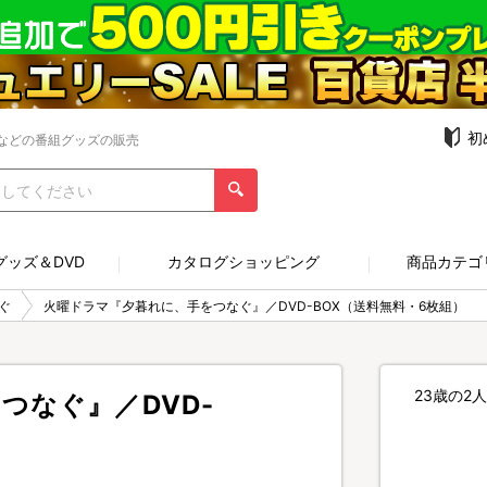
初
などの番組グッズの販売
グッズ＆DVD
カタログショッピング
商品カテゴ
ぐ
火曜ドラマ『夕暮れに、手をつなぐ』／DVD-BOX（送料無料・6枚組）
23歳の2
つなぐ』／DVD-