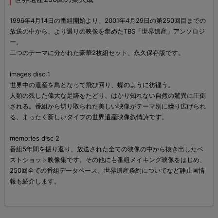
1996年4月14日の番組開始より、2001年4月29日の第250回目までの
放送の中から、より選りの映像を集めたTBS「世界遺産」アンソロジ
ー。
二つのテーマに分かれた豪華2枚組セット、永久保存版です。
images disc 1
世界中の遺産を鳥となって飛び回り、蝶のように彷徨う。
人類の残した偉大な足跡をたどり、はかり知れない自然の驚異に圧倒
される。番組から切り取られた美しい映像がテーマ別に繰り広げられ
る、まったく新しいタイプの世界遺産映像叙情詩です。
memories disc 2
番組5年間を振り返り、放送された全ての映像の中から抜き出したベ
ストショット映像集です。その他にも番組メイキング映像をはじめ、
250回全ての番組データベース、世界遺産条約についてなど静止画情
報も紹介します。