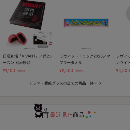
日曜劇場『VIVANT』／第2シ
ラヴィット！ロック2026／マ
ラヴィッ
ーズン 別班饅頭
フラータオル
ンライ
¥1,100
¥2,500
¥4,50
（税込）
（税込）
ドラマ・番組グッズの全ての商品一覧へ
最近見た
商品