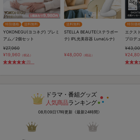
特別価格
送料無料
送料無料
特別価
YOKONEGU(ヨコネグ) プレミ
STELLA BEAUTE(ステラボー
エクスト
アム／2個セット
テ) IPL光美容器 Luna(ルナ)
プロデ
¥27,960
¥43,0
¥19,960
¥48,000
¥24,8
（税込）
（税込）
(1)
ドラマ・番組グッズ
人気商品
ランキング
08月09日17時更新《最新24時間》
1
2