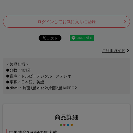
ログインしてお気に入りに登録
ご利用ガイド
＜製品仕様＞
●分数／101分
●音声／ドルビーデジタル・ステレオ
●字幕／日本語、英語
●disc1：片面1層 disc2:片面2層 MPEG2
商品詳細
世界遺産250回の集大成