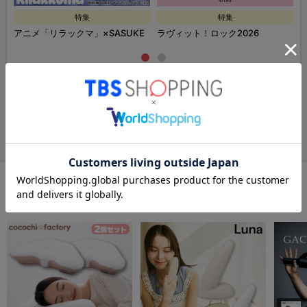
特集
特集
ズ
アニメ「リラックマ」×SASUKE
ラヴィット！ロック2026
特集・セール一覧ページへ
この商品をチェックした人が
購入している商品