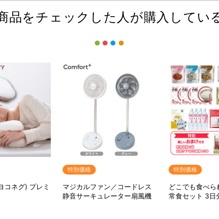
商品をチェックした人が購入してい
特別価格
特別価格
(ヨコネグ) プレミ
マジカルファン／コードレス
どこでも食べら
静音サーキュレーター扇風機
常食セット 3日
ット【特典】粉
ア用ウェット綿