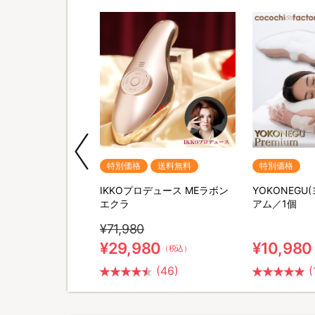
送料無料
特別価格
送料無料
特別価格
ポータブル電源＆ソー
IKKOプロデュース MEラボン
YOKONEGU
セット
エクラ
アム／1個
¥71,980
0
¥29,980
¥10,980
（税込）
（税込）
(26)
(46)
(