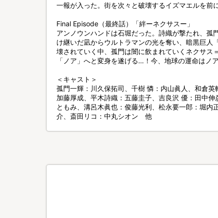
一報が入った。街を次々と破壊するイズマエルを前
Final Episode（最終話）「絆ーネクサスー」
アンノウンハンドは石堀だった。詩織が撃たれ、孤
け継いだ凪からウルトラマンの光を奪い、暗黒巨人
壊されていく中、孤門は闇に飲まれていくネクサス
「ノア」へと変身を遂げる…！今、地球の運命はノ
＜キャスト＞
孤門一輝：川久保拓司、千樹 憐：内山眞人、和倉英
加藤厚成、平木詩織：五藤圭子、吉良沢 優：田中伸
ともみ、溝呂木眞也：俊藤光利、松永要一郎：堀内正
介、斎田リコ：中丸シオン 他