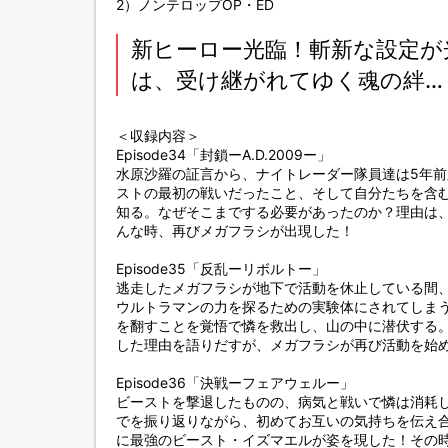
2）ノンテロップOP・ED
新ヒーロー光臨！斬新な設定が
は、受け継がれてゆく魂の絆…
＜収録内容＞
Episode34「封鎖ーA.D.2009ー」
水原沙羅の証言から、ナイトレーダー隊員達は5年
ストの最初の戦いだったこと、そして自分たちを含
知る。なぜそこまでする必要があったのか？理由は、
んな時、再びメガフラシが出現した！
Episode35「反乱ーリボルトー」
逃走したメガフラシが地下で活動を休止している間、
ウルトラマンの力を探るための実験体にされてしまう
を翻すことを覚悟で憐を救出し、山の中に潜伏する
した理由を語りだすが、メガフラシが再び活動を始
Episode36「決戦ーフェアウェルー」
ビーストを撃退したものの、病気と戦いで憐は消耗
でを振り返りながら、初めてお互いの気持ちを伝え
に最強のビースト・イズマエルが姿を現した！その