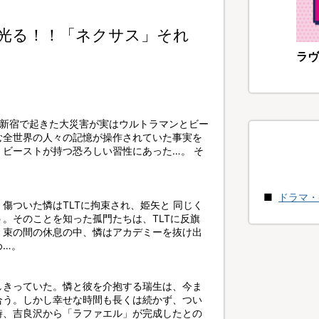
光る！！「ネクサス」それ
ラヴ
前新宿で起きた大災害が実はウルトラマンとビー
む全世界の人々の記憶が操作されていた事実を
ビーストが持つ恐ろしい習性にあった…。 そ
ドラマ・
傷ついた憐はTLTに拘束され、姫矢と 同じく
。そのことを知った孤門たちは、TLTに反旗
。束の間の休息の中、憐はアカデミーを抜け出
め…。
しきっていた。憐と彼を介抱する瑞生は、今ま
合う。しかし幸せな時間も長くは続かず、つい
時、吉良沢から「ラファエル」が完成したとの