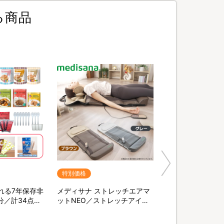
る商品
特別価格
れる7年保存非
メディサナ ストレッチエアマ
分／計34点セ
ットNEO／ストレッチアイテ
末緑茶&口腔ケ
ム
棒