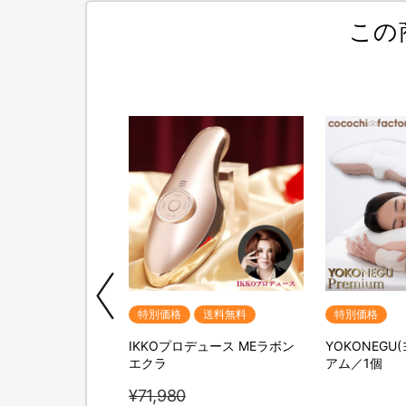
この
送料無料
特別価格
送料無料
特別価格
ポータブル電源＆ソー
IKKOプロデュース MEラボン
YOKONEGU
セット
エクラ
アム／1個
¥71,980