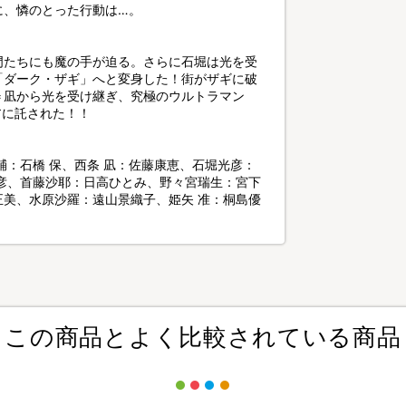
に、憐のとった行動は…。
門たちにも魔の手が迫る。さらに石堀は光を受
「ダーク・ザギ」へと変身した！街がザギに破
＝凪から光を受け継ぎ、究極のウルトラマン
アに託された！！
輔：石橋 保、西条 凪：佐藤康恵、石堀光彦：
彦、首藤沙耶：日高ひとみ、野々宮瑞生：宮下
美、水原沙羅：遠山景織子、姫矢 准：桐島優
この商品とよく比較されている商品