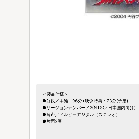
＜製品仕様＞
●分数／本編：96分+映像特典：23分(予定)
●リージョンナンバー／2(NTSC･日本国内向け)
●音声／ドルビーデジタル（ステレオ）
●片面2層