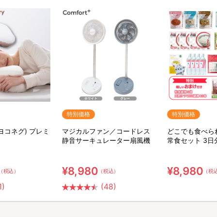
特別価格
特別価格
(ヨコネグ) プレミ
マジカルファン／コードレス
どこでも食べら
静音サーキュレーター扇風機
常食セット 3日
ット【特典】粉
ア用ウェット綿
¥8,980
¥8,980
（税込）
（税込）
（税
1)
(48)