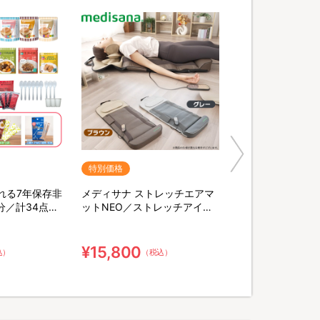
特別価格
れる7年保存非
メディサナ ストレッチエアマ
分／計34点セ
ットNEO／ストレッチアイテ
末緑茶&口腔ケ
ム
棒
¥15,800
込）
（税込）