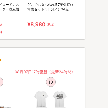
／コードレス
どこでも食べられる7年保存非
ーター扇風機
常食セット 3日分／計34点セ
ット【特典】粉末緑茶&口腔ケ
ア用ウェット綿棒
¥8,980
込）
（税込）
8)
08月07日17時更新《最新24時間》
10