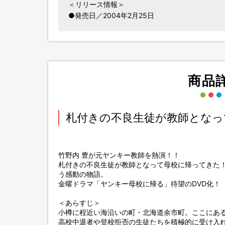
＜リリース情報＞
●発売日／2004年2月25日
商品
札付きの不良生徒が教師となっ
竹野内 豊が元ヤンキー教師を熱演！！
札付きの不良生徒が教師となって母校に帰ってきた
う感動の物語。
金曜ドラマ「ヤンキー母校に帰る」待望のDVD化！
＜あらすじ＞
小樽に程近い海沿いの町・北海道余市町。ここにある
高校中退者や登校拒否の生徒たちを積極的に受け入