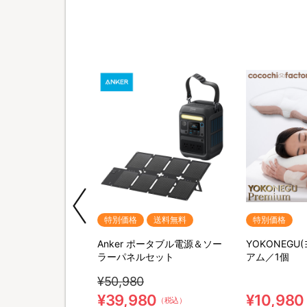
期間限定
特別価格
送料無料
特別価格
M SHAVER(リファス
Anker ポータブル電源＆ソー
YOKONEGU
バー) 特別セット
ラーパネルセット
アム／1個
¥50,980
0
¥39,980
¥10,980
（税込）
（税込）