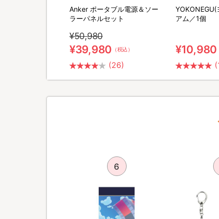
M SHAVER(リファス
Anker ポータブル電源＆ソー
YOKONEGU
バー) 特別セット
ラーパネルセット
アム／1個
¥50,980
0
¥39,980
¥10,980
（税込）
（税込）
(2)
(26)
(
5
6