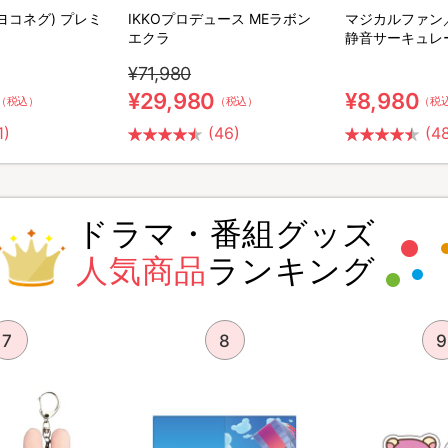
(ヨコネグ) プレミ
IKKOプロデュース MEラボン
マジカルファン
エクラ
静音サーキュレ
¥71,980
¥29,980
¥8,980
（税込）
（税込）
（税
1)
(46)
(4
ドラマ・番組グッズ
人気商品
ランキング
7
8
9