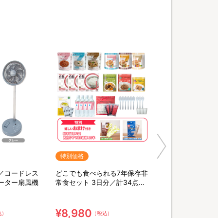
特別価格
／コードレス
どこでも食べられる7年保存非
ーター扇風機
常食セット 3日分／計34点セ
ット【特典】粉末緑茶&口腔ケ
ア用ウェット綿棒
¥8,980
込）
（税込）