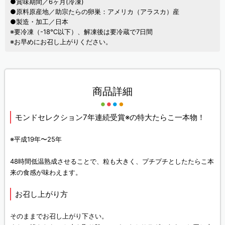
●賞味期間／6ヶ月(冷凍)
●原料原産地／助宗たらの卵巣：アメリカ（アラスカ）産
●製造・加工／日本
※要冷凍（-18℃以下）、解凍後は要冷蔵で7日間
※お早めにお召し上がりください。
商品詳細
モンドセレクション7年連続受賞※の特大たらこ一本物！
※平成19年〜25年
48時間低温熟成させることで、粒も大きく、プチプチとしたたらこ本
来の食感が味わえます。
お召し上がり方
そのままでお召し上がり下さい。