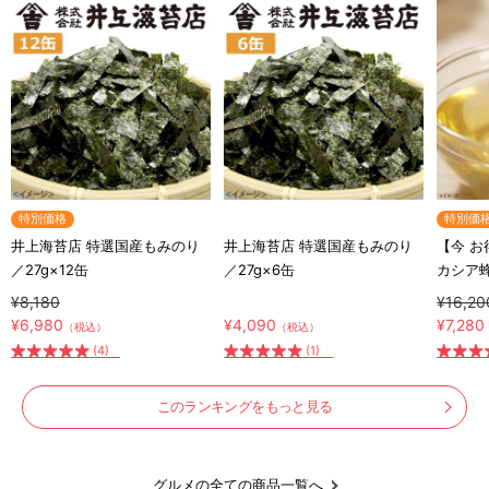
特別価格
特別価
井上海苔店 特選国産もみのり
井上海苔店 特選国産もみのり
【今 
／27g×12缶
／27g×6缶
カシア
シア蜂蜜
¥8,180
¥16,20
ト付き
¥6,980
¥4,090
¥7,280
（税込）
（税込）
(4)
(1)
このランキングをもっと見る
グルメの全ての商品一覧へ