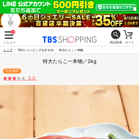
2
メニュー
商品検索
カート
トップ
TBSショッピングおすすめ
特大たらこ一本物
特大たらこ一本物／2kg
特別価格
3.0