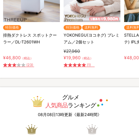
特別価格
特別価格
送料無料
送料無
排熱ダクトレス スポットクー
YOKONEGU(ヨコネグ) プレミ
STELL
ラー／DL-T2601WH
アム／2個セット
テ) IP
¥27,960
¥46,800
¥19,960
¥48,0
（税込）
（税込）
(23)
(1)
グルメ
人気商品
ランキング
08月08日13時更新《最新24時間》
1
2