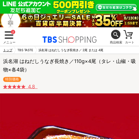
2
メニュー
商品検索
カート
トップ
TBS TASTE
浜名湖 はねだしうなぎ長焼き／ 2尾 または 4尾
浜名湖 はねだしうなぎ長焼き／110g×4尾（タレ・山椒・吸
物×各4袋）
特別価格
4.8