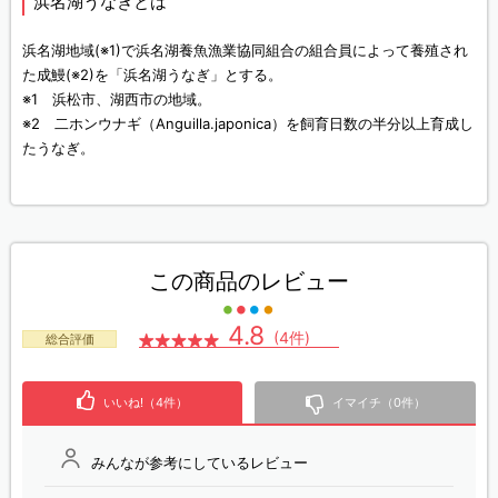
浜名湖うなぎとは
浜名湖地域(※1)で浜名湖養魚漁業協同組合の組合員によって養殖され
た成鰻(※2)を「浜名湖うなぎ」とする。
※1 浜松市、湖西市の地域。
※2 二ホンウナギ（Anguilla.japonica）を飼育日数の半分以上育成し
たうなぎ。
この商品のレビュー
4.8
(4件)
総合評価
いいね!（4件）
イマイチ（0件）
みんなが参考にしているレビュー