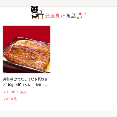
最近見た
商品
浜名湖 はねだしうなぎ長焼き
／110g×4尾（タレ・山椒・吸
物×各4袋）
￥11,960
（税込）
ほか1商品