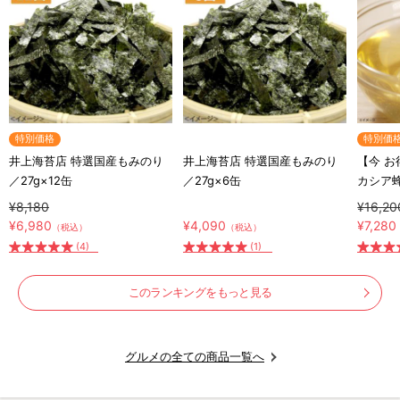
特別価格
特別価
井上海苔店 特選国産もみのり
井上海苔店 特選国産もみのり
【今 
／27g×12缶
／27g×6缶
カシア
シア蜂蜜
¥8,180
¥16,20
ト付き
¥6,980
¥4,090
¥7,280
（税込）
（税込）
(4)
(1)
このランキングをもっと見る
グルメの全ての商品一覧へ