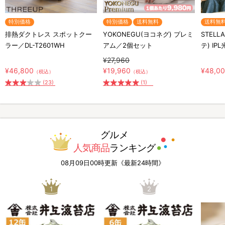
特別価格
特別価格
送料無料
送料無
排熱ダクトレス スポットクー
YOKONEGU(ヨコネグ) プレミ
STELL
ラー／DL-T2601WH
アム／2個セット
テ) IP
¥27,960
¥46,800
¥19,960
¥48,0
（税込）
（税込）
(23)
(1)
グルメ
人気商品
ランキング
08月09日00時更新《最新24時間》
1
2