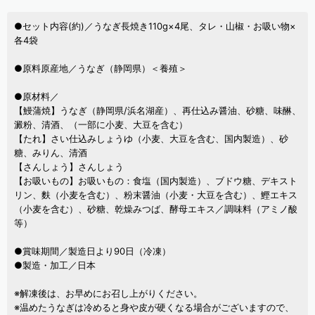
●セット内容(約)／うなぎ長焼き110g×4尾、タレ・山椒・お吸い物×
各4袋
●原料原産地／うなぎ（静岡県）＜養殖＞
●原材料／
【鰻蒲焼】うなぎ（静岡県/浜名湖産）、再仕込み醤油、砂糖、味醂、
澱粉、清酒、（一部に小麦、大豆を含む）
【たれ】さい仕込みしょうゆ（小麦、大豆を含む、国内製造）、砂
糖、みりん、清酒
【さんしょう】さんしょう
【お吸いもの】お吸いもの：食塩（国内製造）、ブドウ糖、デキスト
リン、麩（小麦を含む）、粉末醤油（小麦・大豆を含む）、鰹エキス
（小麦を含む）、砂糖、乾燥みつば、酵母エキス／調味料（アミノ酸
等）
●賞味期間／製造日より90日（冷凍）
●製造・加工／日本
※解凍後は、お早めにお召し上がりください。
※温めたうなぎは冷めると身や皮が硬くなる場合がございますので、