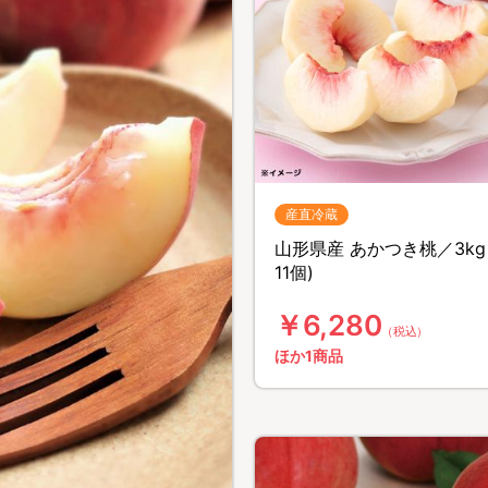
産直冷蔵
山形県産 あかつき桃／3kg 
11個)
￥6,280
（税込）
ほか1商品