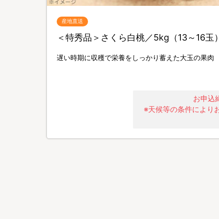
産地直送
＜特秀品＞さくら白桃／5kg（13～16玉
遅い時期に収穫で栄養をしっかり蓄えた大玉の果肉
お申込締
※天候等の条件により