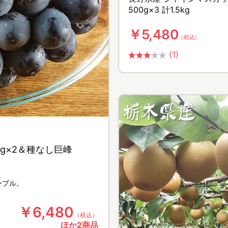
500g×3 計1.5kg
￥5,480
（税込）
(1)
g×2＆種なし巨峰
ープル。
￥6,480
（税込）
ほか2商品