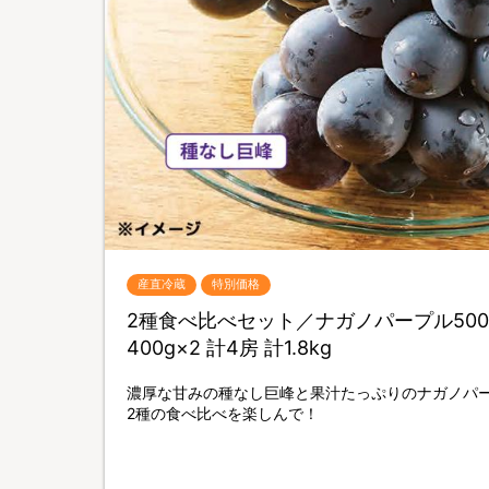
産直冷蔵
特別価格
2種食べ比べセット／ナガノパープル500
400g×2 計4房 計1.8kg
濃厚な甘みの種なし巨峰と果汁たっぷりのナガノパ
2種の食べ比べを楽しんで！