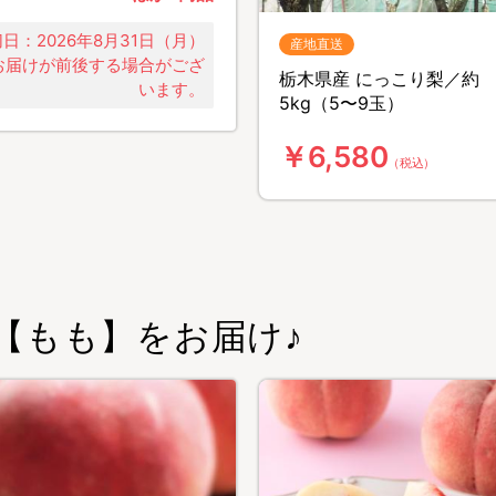
日：2026年8月31日（月）
産地直送
お届けが前後する場合がござ
栃木県産 にっこり梨／約
います。
5kg（5〜9玉）
￥6,580
（税込）
【もも】をお届け♪