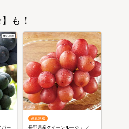
峰】も！
産直冷蔵
ノパー
長野県産クイーンルージュ ／