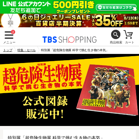
2
メニュー
商品検索
カート
トップ
特集・セール
特別展「超危険生物展 科学で挑む生き物の本気」
特別展「超危険生物展 科学で挑む生き物の本気」