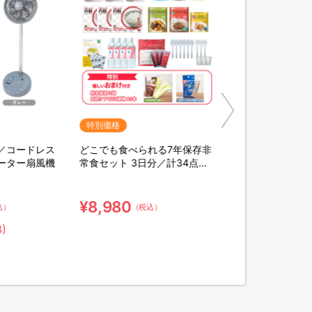
ーホルダー各種が登場！
0時～販売開始！
ツミ、アズサ、東の４キャラが販売開始！
特別価格
ルダー」と「缶バッジ」が販売開始！！
／コードレス
どこでも食べられる7年保存非
ーター扇風機
常食セット 3日分／計34点セ
Sishopに登場!!2/16(土)あさ10時～販
ット【特典】粉末緑茶&口腔ケ
ア用ウェット綿棒
¥8,980
込）
（税込）
8)
始！