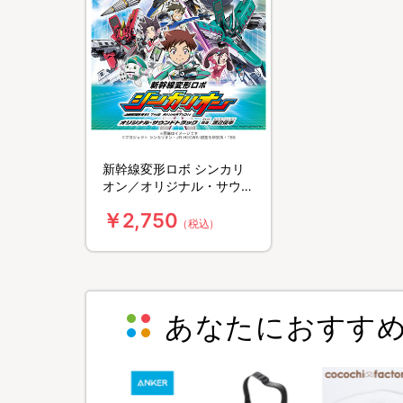
＜TBSオリジナル＞アクリルスタンドキーチ
2019.10.11
＜キャンペーン＞シンカリオン商品を1会計につ
2019.10.11
＜TBSオリジナル＞ハロウィンイラスト使用
2019.7.12
新幹線変形ロボ シンカリ
新規描き下ろし！運転士6人がシンカリオンの整
オン／オリジナル・サウン
10時～販売！
ドトラック／CD
￥2,750
2019.6.25
（税込）
＜TBSオリジナル＞「ぬいぐるみマスコット（S
2019.6.1
＜TBSオリジナル＞運転士とシンカリオンがそ
あなたにおすす
2019.5.24
＜雑貨＞MODEROID(モデロイド) プラス
2019.5.17