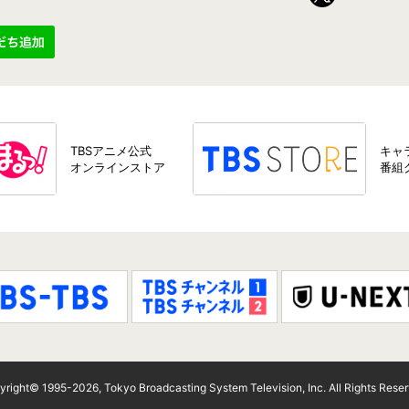
所”イラストの「Tシャツ」「スマホケース」「マグカップ」「B2タペスト
カリオントークショー」及び、シンカリオンコラボを実施中のパセラリゾーツ
ングメタル缶バッジ（全7種）は9/8(土)あさ10時～販売開始！
TBSアニメ公式
キャ
オンラインストア
番組
」が5種登場！さらに超進化研究所「ジャージ」「ウィンドブレーカー」「
OJICOコラボレーションTシャツ「シンカリオン Ｎ７００Ａのぞみ」
ズがTBSishopに登場！
アファイル」、「アクリルスタンドキーチェーン」、「等身大タペストリ」
yright© 1995-
2026
, Tokyo Broadcasting System Television, Inc. All Rights Rese