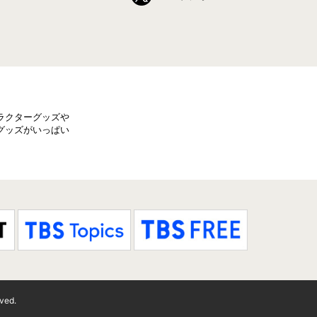
リ」は、9/20(木)あさ10時～販売！
店舗にて販売中のグッズがTBSishopに登
ラクターグッズや
グッズがいっぱい
2wayバックパック」も入荷！
ver.が追加！
は8/25(土)あさ10時～受注開始！
rved.