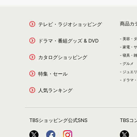
＜DVD＆Blu-ray＞DVD・Blu-ray BOX 登場！
2018.12.1
＜雑貨＞シンカリオンキャラクターがベルハウ
商品カ
テレビ・ラジオショッピング
2018.11.6
＜TBSオリジナル＞アクリルスタンドキーチェ
美容・
ドラマ・番組グッズ & DVD
家電・
2018.11.2
寝具・
カタログショッピング
＜雑貨＞人気のアクリルキーホルダー、ホログ
グルメ
2018.10.18
ジュエ
特集・セール
＜TBSオリジナル＞ミクのアクリルスタンドキー
ドラマ・
2018.10.4
人気ランキング
＜TBSオリジナル＞アクリルスタンドキーチェー
定！
2018.09.28
＜雑貨＞SDキャラクターのイラストを使用し
TBSショッピング公式SNS
TBS
2018.09.11