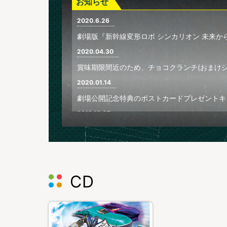
お知らせ
2020.6.26
劇場版『新幹線変形ロボ シンカリオン 未来からきた
2020.04.30
賞味期限間近のため、チョコクランチ(おまけシ
2020.01.14
劇場公開記念特典のポストカードプレゼントキ
2019.12.27
＜TBSオリジナル＞劇場公開記念TBSオリ
2019.12.25
劇場公開記念ポップアップショップの特典情報
2019.12.20
CD
12月27日(金)より 劇場公開を記念して、東
開始します！
特設ページはこちら
2019.11.30