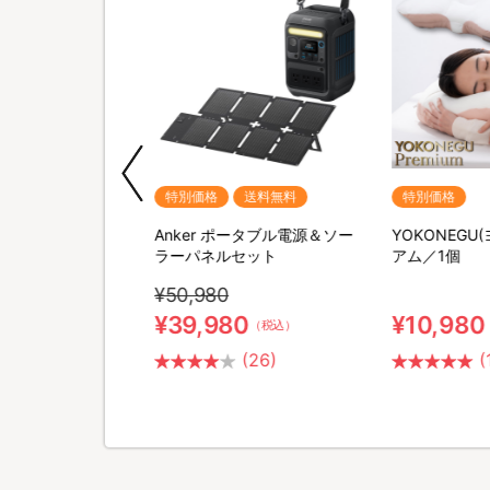
＜アパレル・雑貨＞大人も子供も楽しめるスタ
2019.4.23
＜TBSオリジナル＞アクリルスタンドパネル2
2019.4.13
＜TBSオリジナル＞アクリルスタンドキーチェ
2019.4.5
期間限定
特別価格
送料無料
特別価格
＜TBSオリジナル＞てくトコ歩く姿が可愛い
M SHAVER(リファス
Anker ポータブル電源＆ソー
YOKONEGU
2019.2.16
ー) 特別セット
ラーパネルセット
アム／1個
＜イベントアフター販売＞2/9(土)に行われた『
¥50,980
売開始！
¥39,980
¥10,980
（税込）
（税込）
2019.1.22
(2)
(26)
(
＜TBSオリジナル＞運転士たちの日常を描いた新規
2018.12.25
＜TBSオリジナル＞アクリルスタンドパネルが2種
2018.12.13