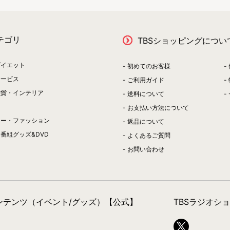
ス描きおこし『ぎゅぎゅっとシリーズ』で登場！アクリルキーホルダー
テゴリ
TBSショッピングについ
ーンのシリーズに、ホクト、出水指令長、フタバ、アカギの４キャラが追加！
ダイエット
初めてのお客様
サービス
ご利用ガイド
雑貨・インテリア
送料について
ラムカードキーリング、ホログラム缶バッジセットなど、新商品多数登
お支払い方法について
リー・ファッション
返品について
チェーン、クリアファイルのセットは10/20(土)あさ10時～販売開始
番組グッズ&DVD
よくあるご質問
お問い合わせ
ンのシリーズに、リュウジ（ドクターイエローver.）・ギン・ジョウ・タ
たトレーディング缶バッジ、アクリルキーホルダーが登場！
コンテンツ（イベント/グッズ）【公式】
TBSラジオシ