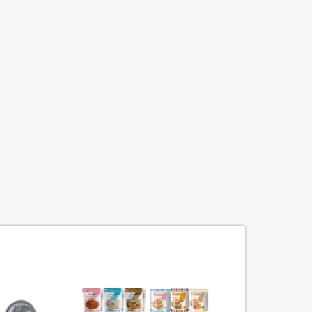
ードをプレゼント！(※なくなり次第終了です。)
イル、アクリルパスケースは7/13(土)あさ
登場！6/29(土)あさ10時～販売開始！
が登場！