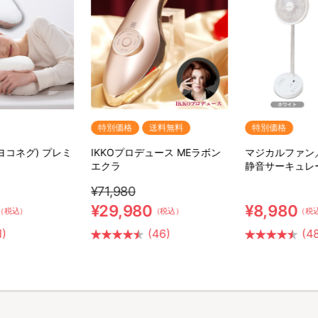
イリッシュデザインのＴシャツ、ソックス、ポーチ、巾着、アクリルキ
種、私服トレーディングアクリルキーホルダー、学習帳が5/1(土)あさ1
ーンのシリーズに、セイリュウ（ブラックシンカリオン紅ver.）、タ
特別価格
送料無料
特別価格
、描き起こしSDキャラデザイン使用のトレーディング「アクリルキーホ
(ヨコネグ) プレミ
IKKOプロデュース MEラボン
マジカルファン
エクラ
静音サーキュレ
超進化研究所がおくる！冬のシンカリオン感謝祭』会場で販売されたグッズがTB
¥71,980
¥29,980
¥8,980
（税込）
（税込）
（税
1)
(46)
(4
描き下ろしシリーズ、全36商品が2019/1/26(土)あさ10時～販売開
追加！2019/1/5(土)あさ10時～販売開始！