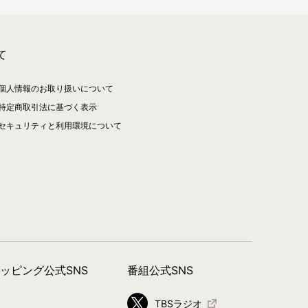
、缶バッジ販売開始！
て
11/10(土)あさ10時～販売開始！
個人情報のお取り扱いについて
特定商取引法に基づく表示
セキュリティと利用環境について
場！
！
カトラが追加！10/6(土)あさ10時～販売決
ョッピング公式SNS
番組公式SNS
TBSラジオ