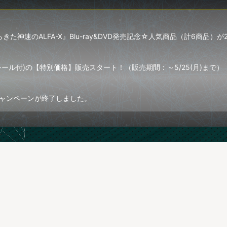
神速のALFA-X』Blu-ray&DVD発売記念☆人気商品（計6商品）が20
ール付)の【特別価格】販売スタート！（販売期間：～5/25(月)まで）
ャンペーンが終了しました。
ジナルアイテム多数登場！！特典のポストカードプレゼントキャンペーンも
解禁！！特設サイト更新しました。
特設ページはこちら
京駅一番街いちばんプラザ催事場で、ポップアップショップが開催決定！！W