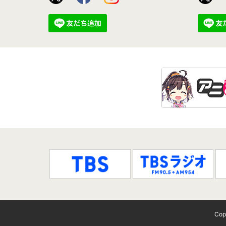
＜TBSオリジナル商品＞描き下ろし?超進化研究
2018.09.6
8/11(土)「超進化研究所がおくる！夏のシン
場！9/8(土)あさ10時～販売開始！
2018.09.4
＜TBSオリジナル商品＞シンカリオントレーディ
2018.08.31
＜アパレル＞COSPA 大人サイズ「Tシャツ
＜アパレル＞「新幹線変形ロボ シンカリオン」×
2018.08.21
超進化研究所制服着用の描き下ろしイラストのグッ
「トレーディングスタンドカンバッジ」、「クリ
Cop