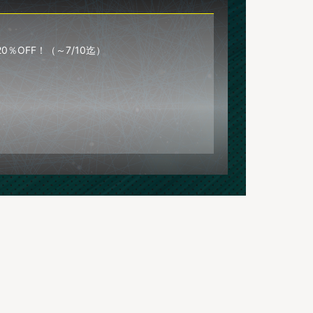
％OFF！（～7/10迄）
開始！（※なくなり次第終了です。）
EBでの販売も12月27日（金）あさ10時から