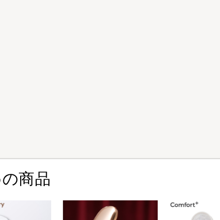
ェーンシリーズに、ゲンブ・ビャッコ・スザク、さらにシンジが登場！
き、合計1,500円(税込)以上ご購入で“ハロウィンイラストのポストカ
の「トレーディングアクリルキーチェーン」「マウスパッド」が登場！
備士に！？トレーディングアクリルキーチェーン・缶バッジ、クリアファ
hincaプレート付き）」6種と「SDトレーディングラバーストラップ」が
れぞれ集合したクリアファイルが２種登場!!
めの商品
チックモデル「シンカリオン Ｅ６こまち」「シンカリオン Ｅ７かがやき」