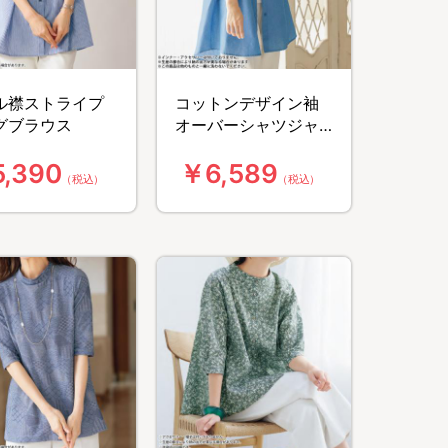
ル襟ストライプ
コットンデザイン袖
グブラウス
オーバーシャツジャ
ケット
,390
￥6,589
（税込）
（税込）