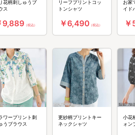
り花柄刺しゅうブ
リーフプリントコッ
お家
ウス
トンシャツ
イド
9,889
￥6,490
￥5
（税込）
（税込）
ラワープリント刺
更紗柄プリントキー
小花
ゅうブラウス
ネックシャツ
ォン