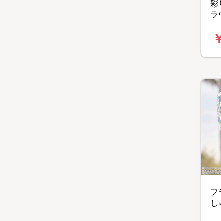
彩
ラ
￥
フ
し