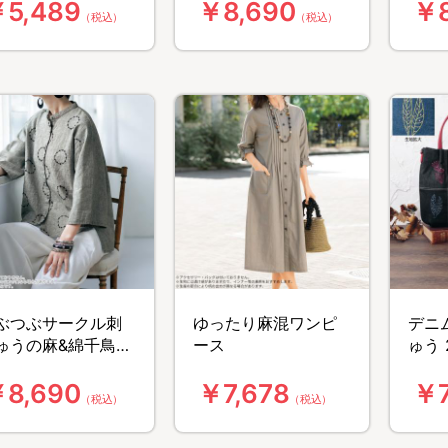
5,489
￥8,690
￥8
（税込）
（税込）
ぶつぶサークル刺
ゆったり麻混ワンピ
デニ
ゅうの麻&綿千鳥格
ース
ゅう 
柄シャツ
ート
8,690
￥7,678
￥7
（税込）
（税込）