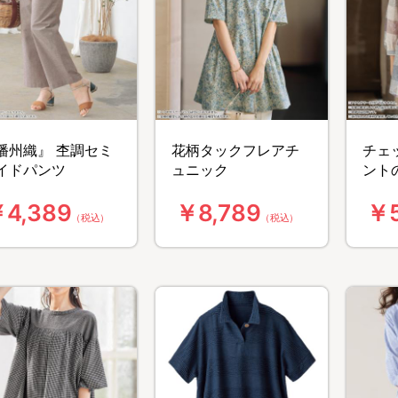
播州織』 杢調セミ
花柄タックフレアチ
チェ
イドパンツ
ュニック
ント
タッ
4,389
￥8,789
￥5
（税込）
（税込）