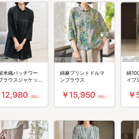
留米織パッチワー
綿麻プリントドルマ
綿1
ブラウスジャケッ
ンブラウス
イプ
12,980
￥15,950
￥5
（税込）
（税込）