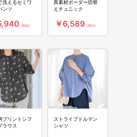
で洗えるセミワ
異素材ボーダー切替
パンツ
えチュニック
,940
￥6,589
（税込）
（税込）
柄プリントシフ
ストライプドルマン
ブラウス
シャツ