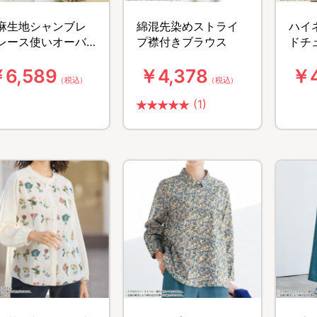
麻生地シャンブレ
綿混先染めストライ
ハイ
レース使いオーバ
プ襟付きブラウス
ドチ
ブラウス
6,589
￥4,378
￥4
（税込）
（税込）
(1)