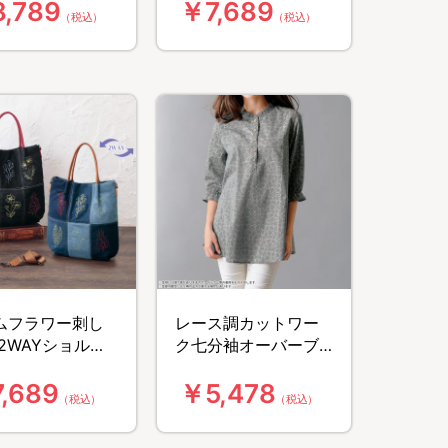
,789
￥7,689
（税込）
（税込）
ムフラワー刺し
レース調カットワー
2WAYショルダ
ク七分袖オーバーブ
ート
ラウス
,689
￥5,478
（税込）
（税込）