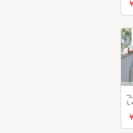
￥
つ
し
子
￥