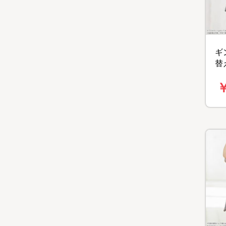
ギ
替
ス
￥