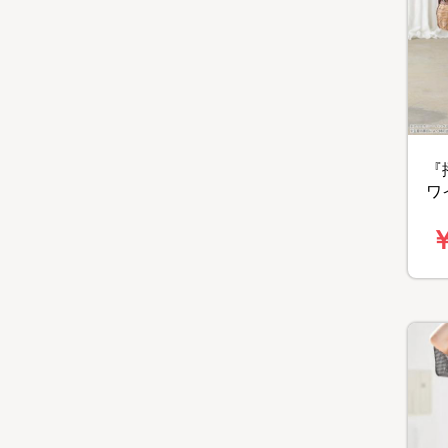
『
ワ
￥