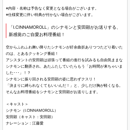
※内容・名称は予告なく変更となる場合がございます。
※仕様変更に伴い特典が付かない場合がございます。
「I.CINNAMOROLL」のシナモンと安田顕がお送りする、
新感覚のご自愛お料理番組！
空からふわふわ舞い降りたシナモンが紆余曲折ありつつたどり着いた
のは、とあるクッキング番組！
アシスタントの安田顕は頑張って番組の進行を試みるも自由気ままな
シナモンに翻弄され、あたふたしていたらもう「お時間が来ちゃいま
した･･･」！？
シナモンに振り回される安田顕の姿に思わずクスリ！
「決まりに縛られなくてもいいんだ！」と、少しだけ胸が軽くなる。
そんなお料理番組をシナモンと安田顕がお送りします。
＜キャスト＞
シナモン（I.CINNAMOROLL）
安田顕（キャスト：安田顕）
ナレーション：江藤愛