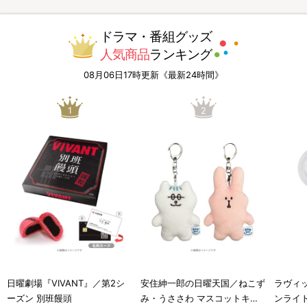
ドラマ・番組グッズ
人気商品
ランキング
08月06日17時更新《最新24時間》
1
2
日曜劇場『VIVANT』／第2シ
安住紳一郎の日曜天国／ねこず
ラヴィッ
ーズン 別班饅頭
み・うささわ マスコットキー
ンライ