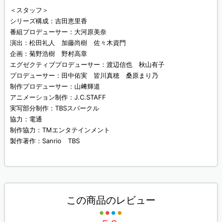
＜スタッフ＞
シリーズ構成：吉田恵里香
番組プロデューサー：大河原美奈
演出：松田礼人 加藤尚樹 佐々木資門
企画：菊野浩樹 野村高章
エグゼクティブプロデューサー：渡辺信也 秋山有子
プロデューサー：田中佑実 皆川真穂 桑原まり乃
制作プロデューサー：山﨑輝道
アニメーション制作：J.C.STAFF
実写部分制作：TBSスパークル
協力：電通
制作協力：TMエンタテインメント
製作著作：Sanrio TBS
この商品のレビュー