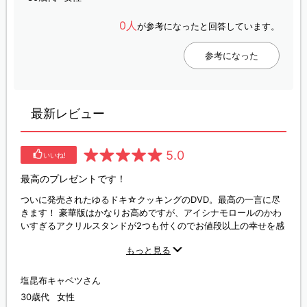
0人
が参考になったと回答しています。
参考になった
最新レビュー
5.0
いいね!
最高のプレゼントです！
ついに発売されたゆるドキ☆クッキングのDVD。最高の一言に尽
きます！ 豪華版はかなりお高めですが、アイシナモロールのかわ
いすぎるアクリルスタンドが2つも付くのでお値段以上の幸せを感
じます。ロールキャベツのノートもレシピカードもファンにはた
もっと見る
まらないです！ミニクリアファイルもステッカーもとてもかわい
いです。特典映像がどんな内容か分からず再生するまで？？？で
したが、笑えて楽しくてニコニコして大満足の映像でした！3巻以
塩昆布キャベツさん
降では是非とも安田さんのアクスタをと願わずにはいられないで
30歳代
女性
す☆