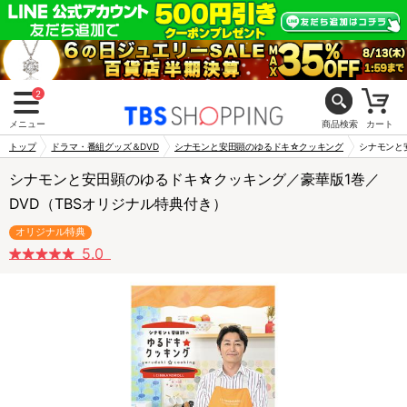
2
メニュー
商品検索
カート
トップ
ドラマ・番組グッズ＆DVD
シナモンと安田顕のゆるドキ☆クッキング
シナモンと
シナモンと安田顕のゆるドキ☆クッキング／豪華版1巻／
DVD（TBSオリジナル特典付き）
オリジナル特典
5.0