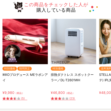
この商品をチェックした人が
購入している商品
特別価格
期間限定
特別価格
送料無
IKKOプロデュース MEラボンア
排熱ダクトレス スポットクー
STELL
イ
ラー／DL-T2601WH
テ) IP
¥9,980
¥46,800
¥48,0
（税込）
（税込）
(5)
(23)