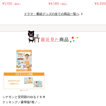
ホルダー2種セット
¥1,100
¥4,180
¥4,50
（税込）
（税込）
ドラマ・番組グッズの全ての商品一覧へ
最近見た
商品
シナモンと安田顕のゆるドキ☆
クッキング／豪華版1巻／