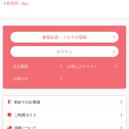
DVD（TBSオリジナル特典付
￥8,800
（税込）
き）
新規会員・メルマガ登録
ログイン
注文履歴
お気に入りリスト
お知らせ
初めてのお客様
ご利用ガイド
送料について