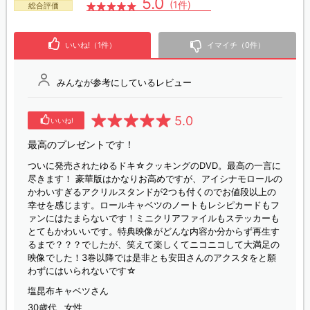
5.0
(1件)
総合評価
いいね!（1件）
イマイチ（0件）
みんなが参考にしているレビュー
5.0
いいね!
最高のプレゼントです！
ついに発売されたゆるドキ☆クッキングのDVD。最高の一言に
尽きます！ 豪華版はかなりお高めですが、アイシナモロールの
かわいすぎるアクリルスタンドが2つも付くのでお値段以上の
幸せを感じます。ロールキャベツのノートもレシピカードもフ
ァンにはたまらないです！ミニクリアファイルもステッカーも
とてもかわいいです。特典映像がどんな内容か分からず再生す
るまで？？？でしたが、笑えて楽しくてニコニコして大満足の
映像でした！3巻以降では是非とも安田さんのアクスタをと願
わずにはいられないです☆
塩昆布キャベツさん
30歳代
女性