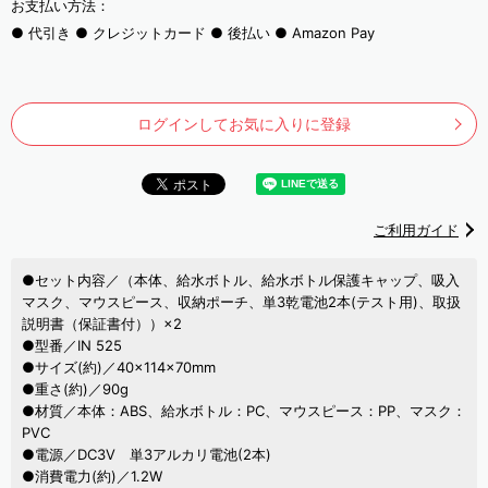
お支払い方法：
代引き
クレジットカード
後払い
Amazon Pay
ログインしてお気に入りに登録
ご利用ガイド
●セット内容／（本体、給水ボトル、給水ボトル保護キャップ、吸入
マスク、マウスピース、収納ポーチ、単3乾電池2本(テスト用)、取扱
説明書（保証書付））×2
●型番／IN 525
●サイズ(約)／40×114×70mm
●重さ(約)／90g
●材質／本体：ABS、給水ボトル：PC、マウスピース：PP、マスク：
PVC
●電源／DC3V 単3アルカリ電池(2本)
●消費電力(約)／1.2W