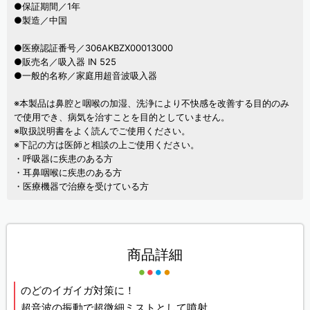
●保証期間／1年
●製造／中国
●医療認証番号／306AKBZX00013000
●販売名／吸入器 IN 525
●一般的名称／家庭用超音波吸入器
※本製品は鼻腔と咽喉の加湿、洗浄により不快感を改善する目的のみ
で使用でき、病気を治すことを目的としていません。
※取扱説明書をよく読んでご使用ください。
※下記の方は医師と相談の上ご使用ください。
・呼吸器に疾患のある方
・耳鼻咽喉に疾患のある方
・医療機器で治療を受けている方
商品詳細
のどのイガイガ対策に！
超音波の振動で超微細ミストとして噴射