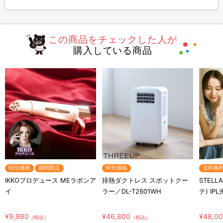
この商品をチェックした人が
購入している商品
特別価格
期間限定
特別価格
送料無
IKKOプロデュース MEラボンア
排熱ダクトレス スポットクー
STELL
イ
ラー／DL-T2601WH
テ) IP
¥9,980
¥46,800
¥48,0
（税込）
（税込）