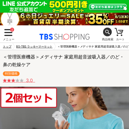
2
メニュー
商品検索
カート
トップ
BS-TBS ラッキーマーケット
＜管理医療機器＞メディサナ 家庭用超音波吸入器／の
＜管理医療機器＞メディサナ 家庭用超音波吸入器／のど・
鼻の乾燥ケア
特別価格
3.0