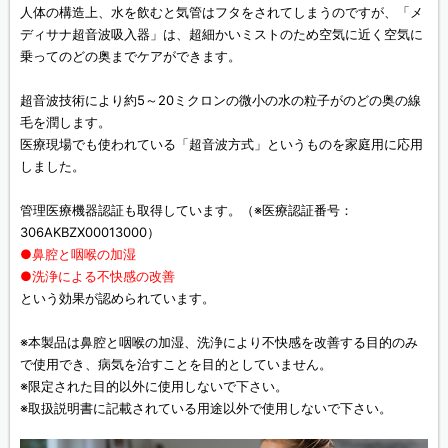
人体の構造上、水を飲むと気管はフタをされてしまうのですが、「メ
ディサナ超音波吸入器」は、超細かいミストのため空気に近く空気に
乗ってのどの奥までケアができます。
超音波技術により約5～20ミクロンの微小の水の粒子がのどの奥の線
毛を潤します。
医療現場でも使われている「超音波方式」というものを家庭用に応用
しました。
管理医療機器認証も取得しています。（※医療認証番号：
306AKBZX00013000）
●鼻腔と咽喉の加湿
●洗浄による不快感の改善
という効果が認められています。
※本製品は鼻腔と咽喉の加湿、洗浄により不快感を改善する目的のみ
で使用でき、病気を治すことを目的としていません。
※限定された目的以外に使用しないで下さい。
※取扱説明書に記載されている用途以外で使用しないで下さい。